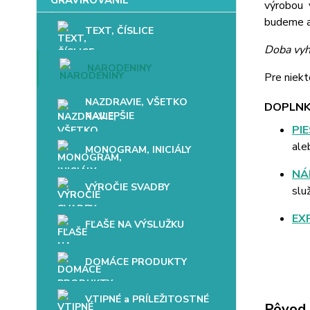
výrobou 
budeme až
TEXT, ČÍSLICE
Doba vyh
NARODENINY
Pre niekt
NAZDRAVIE, VŠETKO
DOPLNK
NAJLEPŠIE
PI
ale
MONOGRAM, INICIÁLY
NÁ
VÝROČIE SVADBY
slu
EX
FĽAŠE NA VÝSLUŽKU
DOMÁCE PRODUKTY
VTIPNÉ a PRÍLEŽITOSTNÉ
Pôvod 