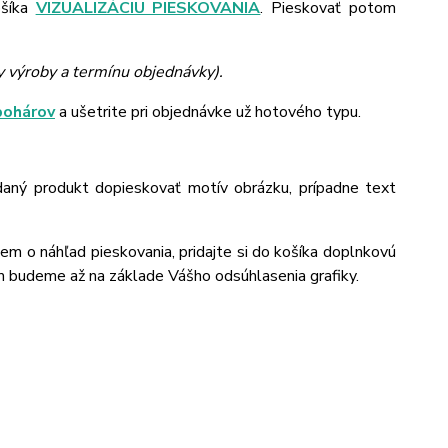
ošíka
VIZUALIZÁCIU PIESKOVANIA
. Pieskovať potom
y výroby a termínu objednávky).
pohárov
a ušetrite pri objednávke už hotového typu.
daný produkt dopieskovať motív obrázku, prípadne text
jem o náhľad pieskovania, pridajte si do košíka doplnkovú
m budeme až na základe Vášho odsúhlasenia grafiky.