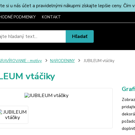
u nás účet a pravidelnými nákupmi získajte lepšie ceny. Čím via
HODNÉ PODMIENKY
KONTAKT
Hľadať
RAVÍROVANIE - motívy
NARODENINY
JUBILEUM vtáčiky
LEUM vtáčiky
Graf
Zobraz
pridaj
dekorá
požado
doplniť