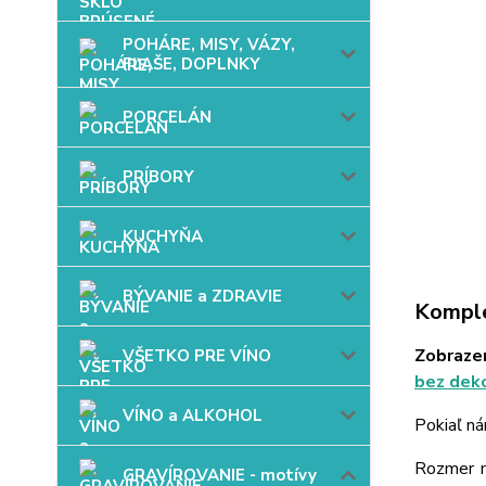
POHÁRE, MISY, VÁZY,
FĽAŠE, DOPLNKY
PORCELÁN
PRÍBORY
KUCHYŇA
BÝVANIE a ZDRAVIE
Komple
Zobrazen
VŠETKO PRE VÍNO
bez dek
VÍNO a ALKOHOL
Pokiaľ ná
Rozmer mo
GRAVÍROVANIE - motívy