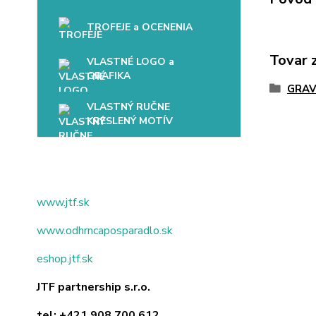
TROFEJE a OCENENIA
Tovar 
VLASTNÉ LOGO a
GRAFIKA
GRAV
VLASTNÝ RUČNE
KRESLENÝ MOTÍV
www.jtf.sk
www.odhrncaposparadlo.sk
eshop.jtf.sk
JTF partnership s.r.o.
tel:
+421 908 700 612