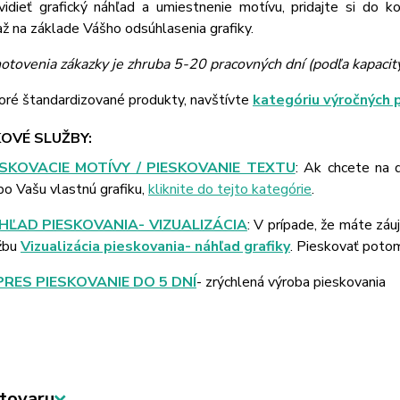
vidieť grafický náhľad a umiestnenie motívu, pridajte si do k
 na základe Vášho odsúhlasenia grafiky.
otovenia zákazky je zhruba 5-20 pracovných dní (podľa kapacit
oré štandardizované produkty, navštívte
kategóriu výročných 
OVÉ SLUŽBY:
ESKOVACIE MOTÍVY / PIESKOVANIE TEXTU
: Ak chcete na 
bo Vašu vlastnú grafiku,
kliknite do tejto kategórie
.
HĽAD PIESKOVANIA- VIZUALIZÁCIA
: V prípade, že máte záu
žbu
Vizualizácia pieskovania- náhľad grafiky
. Pieskovať poto
PRES PIESKOVANIE DO 5 DNÍ
- zrýchlená výroba pieskovania
tovaru