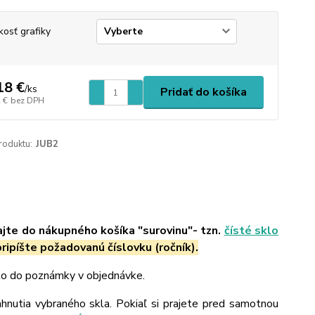
kosť grafiky
18 €
/
ks
Pridať do košíka
 €
bez DPH
roduktu:
JUB2
ajte do nákupného košíka "surovinu"- tzn.
čísté sklo
ripíšte požadovanú číslovku (ročník).
 to do poznámky v objednávke.
ahnutia vybraného skla. Pokiaľ si prajete pred samotnou