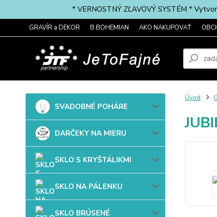
* VERNOSTNÝ ZĽAVOVÝ SYSTÉM * Vytvorte si 
GRAVÍR a DEKOR
B.BOHEMIAN
AKO NAKUPOVAŤ
OBC
Úvod
G
SVADOBNÉ POHÁRE
JUBI
DARČEKY NA MIERU
SKLO S KRYŠTÁLIKMI
SKLO NA PÁLENKU
SKLO BRÚSENÉ