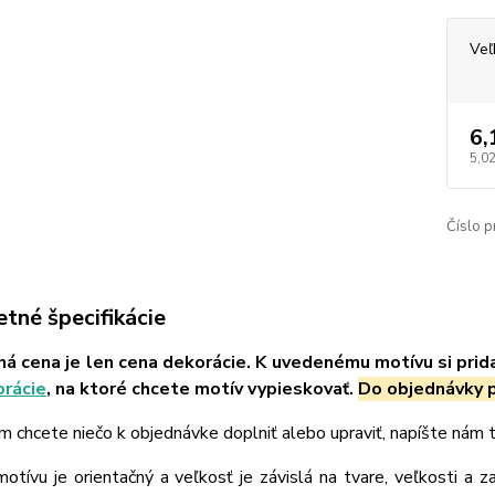
Veľ
6,
5,02
Číslo p
tné špecifikácie
á cena je len cena dekorácie. K uvedenému motívu si prid
orácie
, na ktoré chcete motív vypieskovať.
Do objednávky p
m chcete niečo k objednávke doplniť alebo upraviť, napíšte nám
tívu je orientačný a veľkosť je závislá na tvare, veľkosti a z