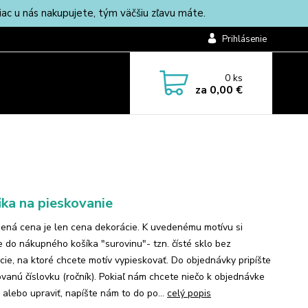
c u nás nakupujete, tým väčšiu zľavu máte.
Prihlásenie
0
ks
za
0,00 €
ika na pieskovanie
ená cena je len cena dekorácie. K uvedenému motívu si
te do nákupného košíka "surovinu"- tzn. čísté sklo bez
cie, na ktoré chcete motív vypieskovať. Do objednávky pripíšte
vanú číslovku (ročník). Pokiaľ nám chcete niečo k objednávke
 alebo upraviť, napíšte nám to do po...
celý popis