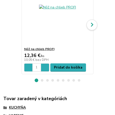
Nôž na chlieb PROFI
Nôž na loso
12,36 €
13,18 €
/
ks
/
k
10,05 €
bez DPH
10,72 €
bez 
Pridať do košíka
Tovar zaradený v kategóriách
KUCHYŇA