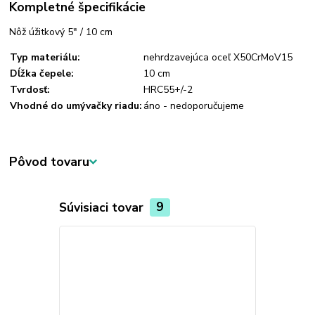
Kompletné špecifikácie
Nôž úžitkový 5" / 10 cm
Typ materiálu:
nehrdzavejúca oceľ X50CrMoV15
Dĺžka čepele:
10 cm
Tvrdosť:
HRC55+/-2
Vhodné do umývačky riadu:
áno - nedoporučujeme
Pôvod tovaru
Súvisiaci tovar
9