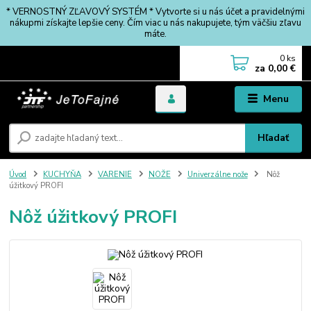
* VERNOSTNÝ ZĽAVOVÝ SYSTÉM * Vytvorte si u nás účet a pravidelnými
nákupmi získajte lepšie ceny. Čím viac u nás nakupujete, tým väčšiu zľavu
máte.
0
ks
za
0,00 €
Menu
Hľadať
Úvod
KUCHYŇA
VARENIE
NOŽE
Univerzálne nože
Nôž
úžitkový PROFI
Nôž úžitkový PROFI