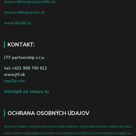
www.odhrncaposparadlo.sk
www.vsetkoprevino.sk
www.4toilet.sk
KONTAKT:
JTF partnership s.r.o.
tel:
+421 908 700 612
www.jtf.sk
napíšte nám
Odstúpiť od zmluvy tu
OCHRANA OSOBNÝCH ÚDAJOV
Na našich weboch ručíme za plnú ochranu Vašich osobných údajov pred zneužitím. Všetky informácie,
ktoré uvediete o svojej osobe, sú chránené v zmysle zákona č.122/2013 Z.z. o ochrane osobných údajov a o