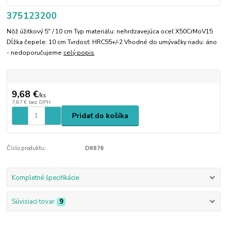
375123200
Nôž úžitkový 5" / 10 cm Typ materiálu: nehrdzavejúca oceľ X50CrMoV15
Dĺžka čepele: 10 cm Tvrdosť: HRC55+/-2 Vhodné do umývačky riadu: áno
- nedoporučujeme
celý popis
9,68 €
/
ks
7,87 €
bez DPH
Pridať do košíka
Číslo produktu:
D6876
Kompletné špecifikácie
Súvisiaci tovar
9