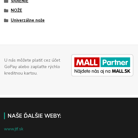
VARENIE
NOŽE
Univerzálne nože
U nás môžete platiť cez účet
GoPay alebo zaplaťte rýchlo
kreditnou kartou.
NAŠE ĎALŠIE WEBY:
www.jtf.sk