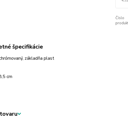
4,52
Číslo
produkt
tné špecifikácie
chrómovaný, základňa plast
8,5 cm
tovaru