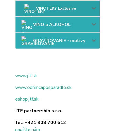
VINOTÉKY Exclusive
VÍNO a ALKOHOL
GRAVÍROVANIE - motívy
www.jtf.sk
www.odhrncaposparadlo.sk
eshop.jtf.sk
JTF partnership s.r.o.
tel:
+421 908 700 612
napíšte nám