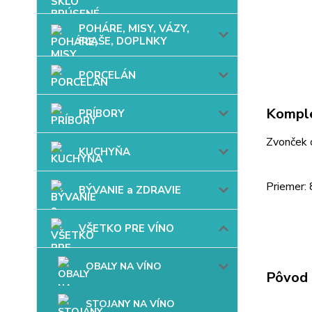
POHÁRE, MISY, VÁZY,
FĽAŠE, DOPLNKY
PORCELÁN
Komple
PRÍBORY
Zvonček 
KUCHYŇA
Priemer: 
BÝVANIE a ZDRAVIE
VŠETKO PRE VÍNO
OBALY NA VÍNO
Pôvod 
STOJANY NA VÍNO