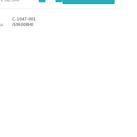
 €
bez DPH
C-1047-001
u:
/595008HE