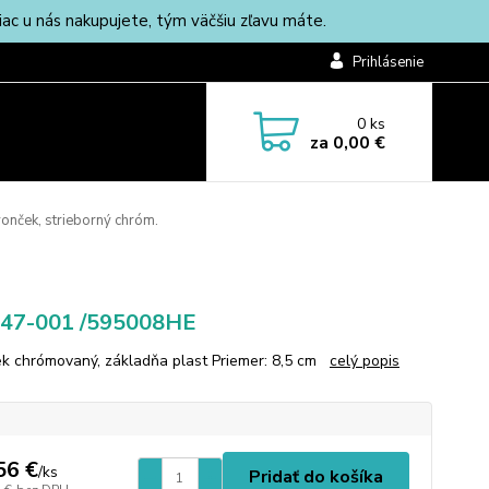
c u nás nakupujete, tým väčšiu zľavu máte.
Prihlásenie
0
ks
za
0,00 €
nček, strieborný chróm.
.
047-001 /595008HE
k chrómovaný, základňa plast Priemer: 8,5 cm
celý popis
56 €
/
ks
Pridať do košíka