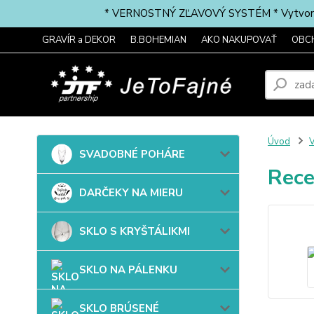
* VERNOSTNÝ ZĽAVOVÝ SYSTÉM * Vytvorte si 
GRAVÍR a DEKOR
B.BOHEMIAN
AKO NAKUPOVAŤ
OBC
Úvod
SVADOBNÉ POHÁRE
Rece
DARČEKY NA MIERU
SKLO S KRYŠTÁLIKMI
SKLO NA PÁLENKU
SKLO BRÚSENÉ