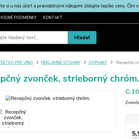
u nás účet a pravidelnými nákupmi získajte lepšie ceny. Čím via
HODNÉ PODMIENKY
KONTAKT
Hľadať
VŠETKO PRE VÍNO
REKLAMNÉ STOJANY
DOPLNKY
Recepčný zvo
pčný zvonček, strieborný chróm
C-1
Zvonče
5,