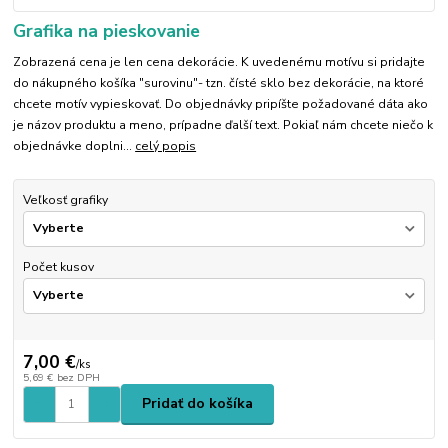
Grafika na pieskovanie
Zobrazená cena je len cena dekorácie. K uvedenému motívu si pridajte
do nákupného košíka "surovinu"- tzn. čísté sklo bez dekorácie, na ktoré
chcete motív vypieskovať. Do objednávky pripíšte požadované dáta ako
je názov produktu a meno, prípadne ďalší text. Pokiaľ nám chcete niečo k
objednávke doplni...
celý popis
Veľkosť grafiky
Počet kusov
7,00 €
/
ks
5,69 €
bez DPH
Pridať do košíka