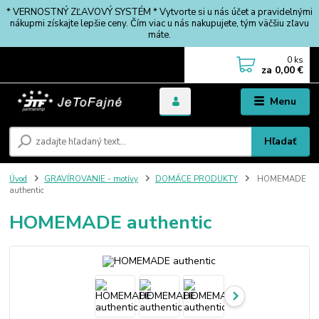
* VERNOSTNÝ ZĽAVOVÝ SYSTÉM * Vytvorte si u nás účet a pravidelnými
nákupmi získajte lepšie ceny. Čím viac u nás nakupujete, tým väčšiu zľavu
máte.
0
ks
za
0,00 €
Menu
Hľadať
Úvod
GRAVÍROVANIE - motívy
DOMÁCE PRODUKTY
HOMEMADE
authentic
HOMEMADE authentic