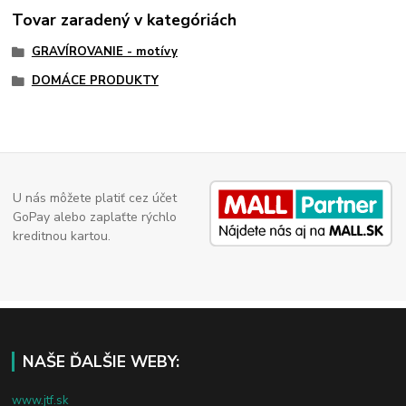
Tovar zaradený v kategóriách
GRAVÍROVANIE - motívy
DOMÁCE PRODUKTY
U nás môžete platiť cez účet
GoPay alebo zaplaťte rýchlo
kreditnou kartou.
NAŠE ĎALŠIE WEBY:
www.jtf.sk