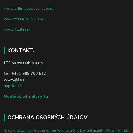
www.odhrncaposparadlo.sk
www.vsetkoprevino.sk
www.4toilet.sk
KONTAKT:
JTF partnership s.r.o.
tel:
+421 908 700 612
www.jtf.sk
napíšte nám
Odstúpiť od zmluvy tu
OCHRANA OSOBNÝCH ÚDAJOV
Na našich weboch ručíme za plnú ochranu Vašich osobných údajov pred zneužitím. Všetky informácie,