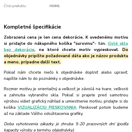
Číslo produktu:
HOM1
Kompletné špecifikácie
Zobrazená cena je len cena dekorácie. K uvedenému motívu
si pridajte do nákupného košíka "surovinu"- tzn.
čísté sklo
bez dekorácie
, na ktoré chcete motív vypieskovať.
Do
objednávky pripíšte požadované dáta ako je názov produktu
a meno, prípadne ďalší text.
Pokiaľ nám chcete niečo k objednávke doplniť alebo upraviť,
napíšte nám to do poznámky v objednávke.
Rozmer motívu je orientačný a veľkosť je závislá na tvare, veľkosti
a zahnutia vybraného skla. Pokiaľ si prajete pred samotnou
výrobou vidieť grafický náhľad a umiestnenie motívu, pridajte si do
košíka
VIZUALIZÁCIU PIESKOVANIA
. Pieskovať potom budeme
až na základe Vášho odsúhlasenia grafiky.
Doba vyhotovenia zákazky je zhruba 5-20 pracovných dní (podľa
kapacity výroby a termínu objednávky).