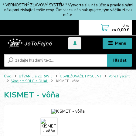
* VERNOSTNÝ ZĽAVOVÝ SYSTÉM * Vytvorte si u nás účet a pravidelnými
nákupmi získajte lepšie ceny. Čím viac u nás nakupujete, tým väčšiu zľavu
máte.
0
ks
za
0,00 €
Menu
Hľadať
Úvod
BÝVANIE a ZDRAVIE
OSVIEŽOVAČE HYSCENT
Vône Hyscent
Vône pre SOLO a DUAL
KISMET - vôňa
KISMET - vôňa