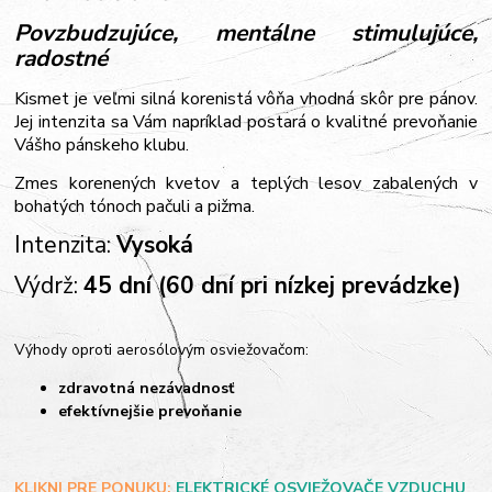
Povzbudzujúce, mentálne stimulujúce,
radostné
Kismet je veľmi silná korenistá vôňa vhodná skôr pre pánov.
Jej intenzita sa Vám napríklad postará o kvalitné prevoňanie
Vášho pánskeho klubu.
Zmes korenených kvetov a teplých lesov zabalených v
bohatých tónoch pačuli a pižma.
Intenzita:
Vysoká
Výdrž:
45 dní (60 dní pri nízkej prevádzke)
Výhody oproti aerosólovým osviežovačom:
zdravotná nezávadnosť
efektívnejšie prevoňanie
KLIKNI PRE PONUKU:
ELEKTRICKÉ OSVIEŽOVAČE VZDUCHU