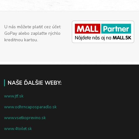
U nás môžete platiť cez účet
GoPay alebo zaplaťte rýchlo
kreditnou kartou.
NAŠE ĎALŠIE WEBY:
www.jtf.sk
www.odhrncaposparadlo.sk
www.vsetkoprevino.sk
www.4toilet.sk