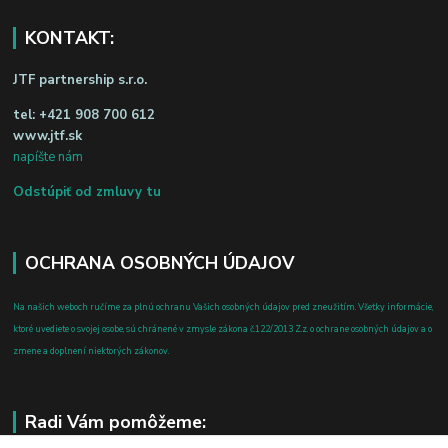
KONTAKT:
JTF partnership s.r.o.
tel:
+421 908 700 612
www.jtf.sk
napíšte nám
Odstúpiť od zmluvy tu
OCHRANA OSOBNÝCH ÚDAJOV
Na našich weboch ručíme za plnú ochranu Vašich osobných údajov pred zneužitím. Všetky informácie,
ktoré uvediete o svojej osobe, sú chránené v zmysle zákona č.122/2013 Z.z. o ochrane osobných údajov a o
zmene a doplnení niektorých zákonov.
Radi Vám pomôžeme: