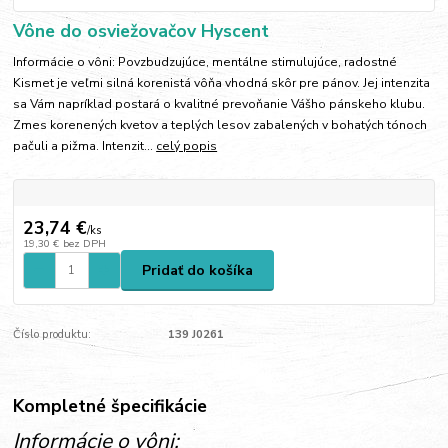
Vône do osviežovačov Hyscent
Informácie o vôni: Povzbudzujúce, mentálne stimulujúce, radostné
Kismet je veľmi silná korenistá vôňa vhodná skôr pre pánov. Jej intenzita
sa Vám napríklad postará o kvalitné prevoňanie Vášho pánskeho klubu.
Zmes korenených kvetov a teplých lesov zabalených v bohatých tónoch
pačuli a pižma. Intenzit...
celý popis
23,74 €
/
ks
19,30 €
bez DPH
Pridať do košíka
Číslo produktu:
139 J0261
Kompletné špecifikácie
Informácie o vôni: