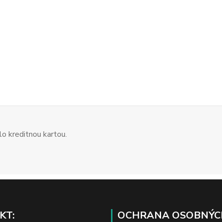
o kreditnou kartou.
KT:
OCHRANA OSOBNÝC