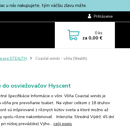
c u nás nakupujete, tým väčšiu zľavu máte.
Prihlásenie
0
ks
za
0,00 €
e pre STEALTH
Coastal winds - vôňa (Stealth)
 do osviežovačov Hyscent
tné špecifikácie Informácie o vôni: Vôňa Coastal winds je
a vôňa pre prevoňanie toaliet. Na výber celkom z 18 druhov
ktoré sú inšpirované z rôznych kútov sveta a ktoré možno až
y spolu rôzne nakombinovať. Intenzita: Stredná Výdrž: 45 dní
 pri nízkej prevádzke) Výho...
celý popis