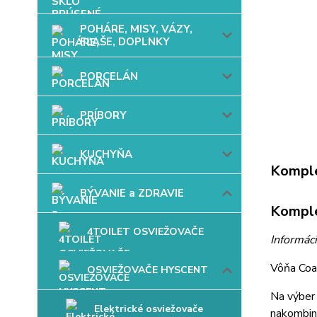
POHÁRE, MISY, VÁZY,
FĽAŠE, DOPLNKY
PORCELÁN
PRÍBORY
KUCHYŇA
Komple
BÝVANIE a ZDRAVIE
Komple
4TOILET OSVIEŽOVAČE
Informáci
Vôňa Coas
OSVIEŽOVAČE HYSCENT
Na výber 
Elektrické osviežovače
nakombin