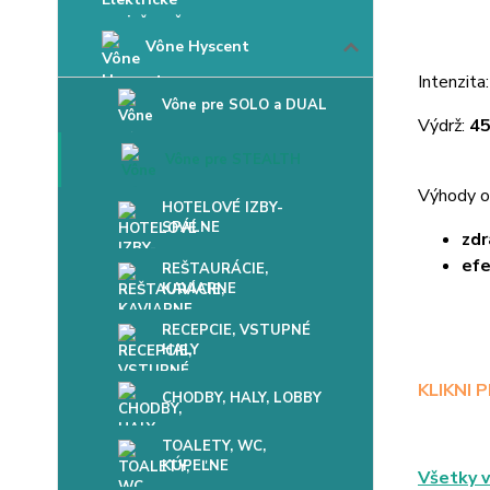
Vône Hyscent
Intenzita
Vône pre SOLO a DUAL
Výdrž:
45
Vône pre STEALTH
Výhody o
HOTELOVÉ IZBY-
SPÁLNE
zdr
efe
REŠTAURÁCIE,
KAVIARNE
RECEPCIE, VSTUPNÉ
HALY
KLIKNI 
CHODBY, HALY, LOBBY
TOALETY, WC,
KÚPEĽNE
Všetky v