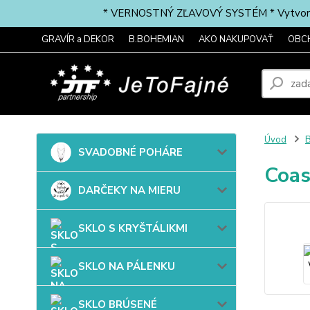
* VERNOSTNÝ ZĽAVOVÝ SYSTÉM * Vytvorte si 
GRAVÍR a DEKOR
B.BOHEMIAN
AKO NAKUPOVAŤ
OBC
Úvod
B
SVADOBNÉ POHÁRE
Coas
DARČEKY NA MIERU
SKLO S KRYŠTÁLIKMI
SKLO NA PÁLENKU
SKLO BRÚSENÉ