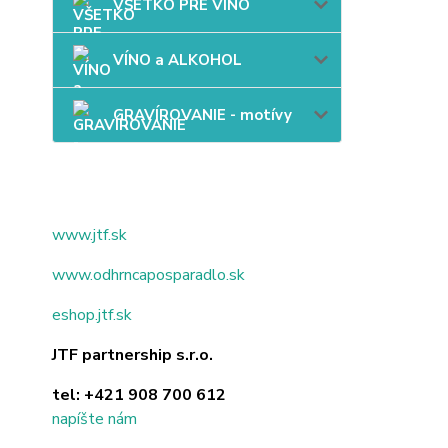
VŠETKO PRE VÍNO
VÍNO a ALKOHOL
GRAVÍROVANIE - motívy
www.jtf.sk
www.odhrncaposparadlo.sk
eshop.jtf.sk
JTF partnership s.r.o.
tel:
+421 908 700 612
napíšte nám