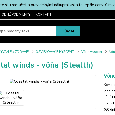
u nás účet a pravidelnými nákupmi získajte lepšie ceny. Čím via
HODNÉ PODMIENKY
KONTAKT
Hľadať
ÝVANIE a ZDRAVIE
OSVIEŽOVAČE HYSCENT
Vône Hyscent
Vôn
tal winds - vôňa (Stealth)
Vône
Komple
ideáln
vôní, 
magick
(60 dní