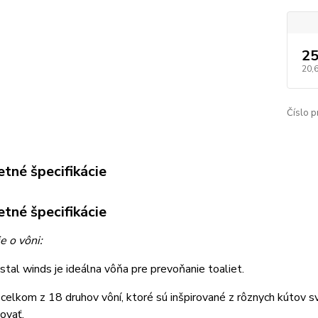
25
20,
Číslo p
tné špecifikácie
tné špecifikácie
e o vôni:
tal winds je ideálna vôňa pre prevoňanie toaliet.
celkom z 18 druhov vôní, ktoré sú inšpirované z rôznych kútov 
ovať.