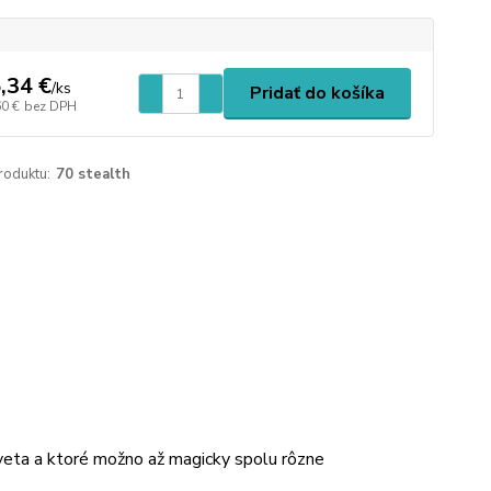
,34 €
/
ks
Pridať do košíka
60 €
bez DPH
roduktu:
70 stealth
sveta a ktoré možno až magicky spolu rôzne