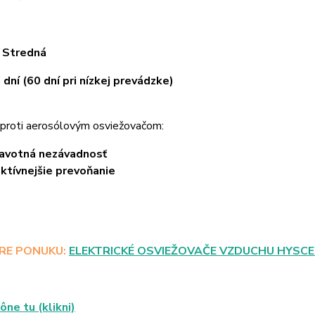
:
Stredná
 dní (60 dní pri nízkej prevádzke)
proti aerosólovým osviežovačom:
avotná nezávadnosť
ktívnejšie prevoňanie
PRE PONUKU:
ELEKTRICKÉ OSVIEŽOVAČE VZDUCHU HYSC
ône tu (klikni)