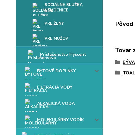
SOCIÁLNE SLUŽBY,
NEMOCNICE
Pôvod 
PRE ŽENY
PRE MUŽOV
Tovar 
Príslušenstvo Hyscent
BÝVA
BYTOVÉ DOPLNKY
TOAL
FILTRÁCIA VODY
ALKALICKÁ VODA
MOLEKULÁRNY VODÍK