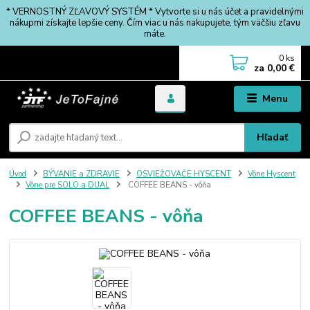
* VERNOSTNÝ ZĽAVOVÝ SYSTÉM * Vytvorte si u nás účet a pravidelnými
nákupmi získajte lepšie ceny. Čím viac u nás nakupujete, tým väčšiu zľavu
máte.
0
ks
za
0,00 €
Menu
Hľadať
Úvod
BÝVANIE a ZDRAVIE
OSVIEŽOVAČE HYSCENT
Vône Hyscent
Vône pre SOLO a DUAL
COFFEE BEANS - vôňa
COFFEE BEANS - vôňa