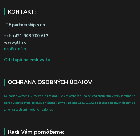
KONTAKT:
JTF partnership s.r.o.
tel:
+421 908 700 612
www.jtf.sk
napíšte nám
Odstúpiť od zmluvy tu
OCHRANA OSOBNÝCH ÚDAJOV
Na našich weboch ručíme za plnú ochranu Vašich osobných údajov pred zneužitím. Všetky informácie,
ktoré uvediete o svojej osobe, sú chránené v zmysle zákona č.122/2013 Z.z. o ochrane osobných údajov a o
zmene a doplnení niektorých zákonov.
Radi Vám pomôžeme: