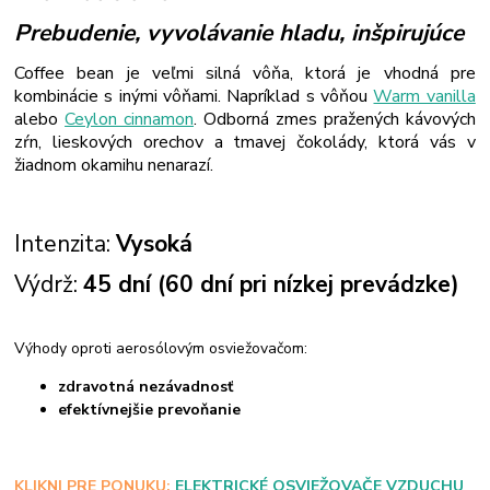
Prebudenie, vyvolávanie hladu, inšpirujúce
Coffee bean je veľmi silná vôňa, ktorá je vhodná pre
kombinácie s inými vôňami. Napríklad s vôňou
Warm vanilla
alebo
Ceylon cinnamon
. Odborná zmes pražených kávových
zŕn, lieskových orechov a tmavej čokolády, ktorá vás v
žiadnom okamihu nenarazí.
Intenzita:
Vysoká
Výdrž:
45 dní (60 dní pri nízkej prevádzke)
Výhody oproti aerosólovým osviežovačom:
zdravotná nezávadnosť
efektívnejšie prevoňanie
KLIKNI PRE PONUKU:
ELEKTRICKÉ OSVIEŽOVAČE VZDUCHU