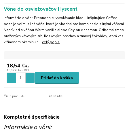
Vône do osviežovačov Hyscent
Informácie o vôni: Prebudenie, vyvolávanie hladu, inšpirujúce Coffee
bean je veľmi silná vôňa, ktorá je vhodná pre kombinácie s inými vôňami.
Napríklad s vôňou Warm vanilla alebo Ceylon cinnamon. Odborná zmes
pražených kávových zŕn, lieskových orechov a tmavej čokolády, ktorá vás
v žiadnom okamihu n...
celý popis
18,54 €
/
ks
15,07 €
bez DPH
Pridať do košíka
Číslo produktu:
70 J0248
Kompletné špecifikácie
Informácie o vôni: