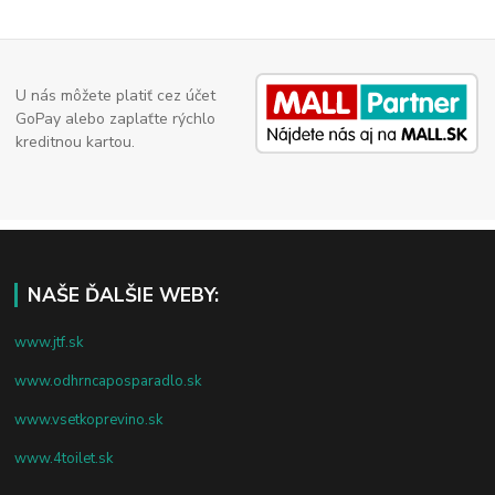
U nás môžete platiť cez účet
GoPay alebo zaplaťte rýchlo
kreditnou kartou.
NAŠE ĎALŠIE WEBY:
www.jtf.sk
www.odhrncaposparadlo.sk
www.vsetkoprevino.sk
www.4toilet.sk