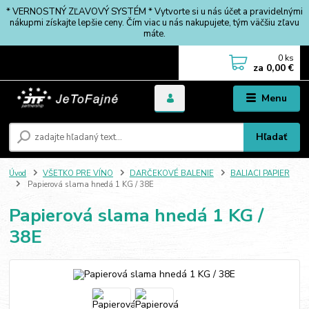
* VERNOSTNÝ ZĽAVOVÝ SYSTÉM * Vytvorte si u nás účet a pravidelnými
nákupmi získajte lepšie ceny. Čím viac u nás nakupujete, tým väčšiu zľavu
máte.
0
ks
za
0,00 €
Menu
Hľadať
Úvod
VŠETKO PRE VÍNO
DARČEKOVÉ BALENIE
BALIACI PAPIER
Papierová slama hnedá 1 KG / 38E
Papierová slama hnedá 1 KG /
38E