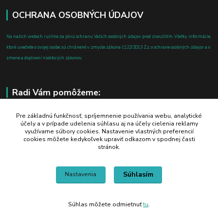
OCHRANA OSOBNÝCH ÚDAJOV
Na našich weboch ručíme za plnú ochranu Vašich osobných údajov pred zneužitím. Všetky informácie,
ktoré uvediete o svojej osobe, sú chránené v zmysle zákona č.122/2013 Z.z. o ochrane osobných údajov a o
zmene a doplnení niektorých zákonov.
Radi Vám pomôžeme:
+421 908 700 612
Pre základnú funkčnosť, spríjemnenie používania webu, analytické
účely a v prípade udelenia súhlasu aj na účely cielenia reklamy
po-pia: 8.00 - 16.00
využívame súbory cookies. Nastavenie vlastných preferencií
cookies môžete kedykoľvek upraviť odkazom v spodnej časti
business@jtf.sk
stránok.
Súhlasím
Nastavenia
Súhlas môžete odmietnuť
tu
.
Vytvorené na
Eshop-rychlo.sk