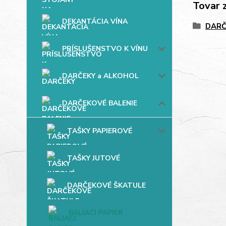
Tovar 
DEKANTÁCIA VÍNA
DARČ
PRÍSLUŠENSTVO K VÍNU
DARČEKY a ALKOHOL
DARČEKOVÉ BALENIE
TAŠKY PAPIEROVÉ
TAŠKY JUTOVÉ
DARČEKOVÉ ŠKATULE
BALIACI PAPIER