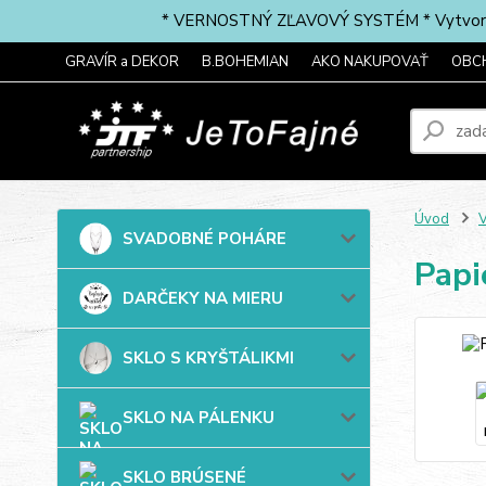
* VERNOSTNÝ ZĽAVOVÝ SYSTÉM * Vytvorte si 
GRAVÍR a DEKOR
B.BOHEMIAN
AKO NAKUPOVAŤ
OBC
Úvod
SVADOBNÉ POHÁRE
Papi
DARČEKY NA MIERU
SKLO S KRYŠTÁLIKMI
SKLO NA PÁLENKU
SKLO BRÚSENÉ