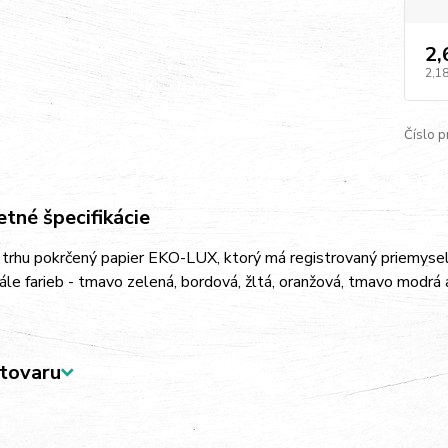
2,
2,18
Číslo p
tné špecifikácie
a trhu pokrčený papier EKO-LUX, ktorý má registrovaný priemyse
kále farieb - tmavo zelená, bordová, žltá, oranžová, tmavo modrá
tovaru