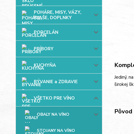
POHÁRE, MISY, VÁZY,
FĽAŠE, DOPLNKY
PORCELÁN
PRÍBORY
Komple
KUCHYŇA
Jediný, n
BÝVANIE a ZDRAVIE
širokej š
VŠETKO PRE VÍNO
Pôvod 
OBALY NA VÍNO
STOJANY NA VÍNO