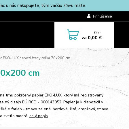
c u nás nakupujete, tým väčšiu zľavu máte.
Prihlásenie
0
ks
za
0,00 €
r EKO-LUX nepozlátený rolka 70x200 cm
70x200 cm
, na trhu pokrčený papier EKO-LUX, ktorý má registrovaný
selný dizajn EÚ RCD - 000143052. Papier je k dispozícii v
 škále farieb - tmavo zelená, bordová, žltá, oranžová, tmavo
a svetlo modrá.
celý popis