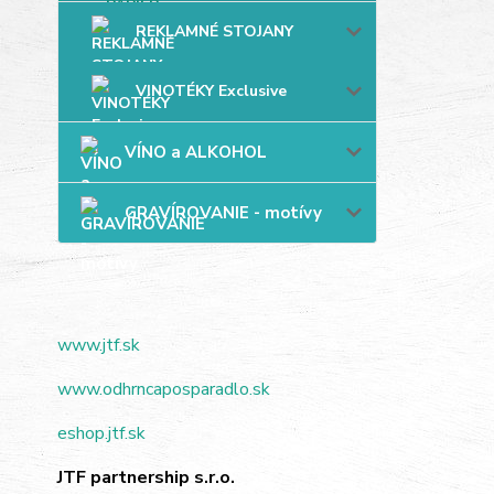
REKLAMNÉ STOJANY
VINOTÉKY Exclusive
VÍNO a ALKOHOL
GRAVÍROVANIE - motívy
www.jtf.sk
www.odhrncaposparadlo.sk
eshop.jtf.sk
JTF partnership s.r.o.