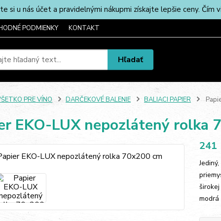
u nás účet a pravidelnými nákupmi získajte lepšie ceny. Čím via
HODNÉ PODMIENKY
KONTAKT
Hľadať
VŠETKO PRE VÍNO
DARČEKOVÉ BALENIE
BALIACI PAPIER
Papie
er EKO-LUX nepozlátený rolka 
241
Jediný
priemy
širokej
modrá 