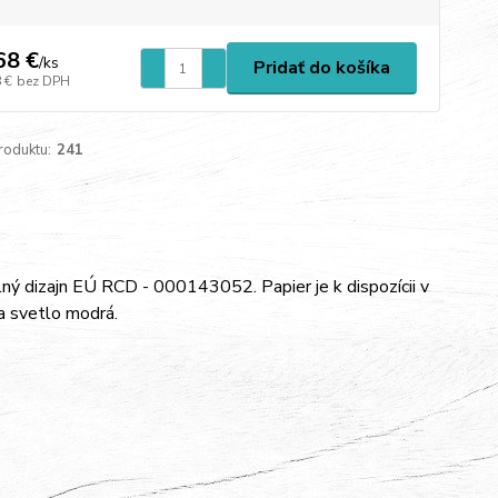
68 €
/
ks
Pridať do košíka
 €
bez DPH
roduktu:
241
lný dizajn EÚ RCD - 000143052. Papier je k dispozícii v
 a svetlo modrá.