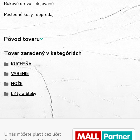
Bukové drevo- olejované.
Posledné kusy- dopredaj.
Pôvod tovaru
Tovar zaradený v kategóriách
KUCHYŇA
VARENIE
NOŽE
Lišty a bloky
U nás môžete platiť cez účet