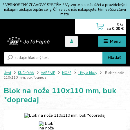
* VERNOSTNÝ ZĽAVOVÝ SYSTÉM * Vytvorte si u nás účet a pravidelnými
nákupmi získajte lepšie ceny. Čím viac u nás nakupujete, tým väčšiu zľavu
máte.
0
ks
za
0,00 €
Menu
Hľadať
Úvod
KUCHYŇA
VARENIE
NOŽE
Lišty a bloky
Blok na nože
110x110 mm, buk *dopredaj
Blok na nože 110x110 mm, buk
*dopredaj