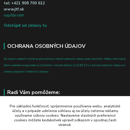
tel:
+421 908 700 612
www.jtf.sk
napíšte nám
Odstúpiť od zmluvy tu
OCHRANA OSOBNÝCH ÚDAJOV
Na našich weboch ručíme za plnú ochranu Vašich osobných údajov pred zneužitím. Všetky informácie,
ktoré uvediete o svojej osobe, sú chránené v zmysle zákona č.122/2013 Z.z. o ochrane osobných údajov a o
zmene a doplnení niektorých zákonov.
Radi Vám pomôžeme:
+421 908 700 612
Pre základnú funkčnosť, spríjemnenie používania webu, analytické
účely a v prípade udelenia súhlasu aj na účely cielenia reklamy
po-pia: 8.00 - 16.00
využívame súbory cookies. Nastavenie vlastných preferencií
cookies môžete kedykoľvek upraviť odkazom v spodnej časti
business@jtf.sk
stránok.