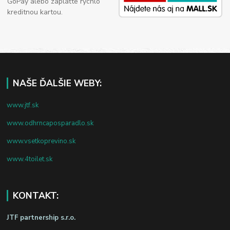
GoPay alebo zaplaťte rýchlo
kreditnou kartou.
NAŠE ĎALŠIE WEBY:
www.jtf.sk
www.odhrncaposparadlo.sk
www.vsetkoprevino.sk
www.4toilet.sk
KONTAKT:
JTF partnership s.r.o.