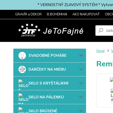
* VERNOSTNÝ ZĽAVOVÝ SYSTÉM * Vytvorte si 
GRAVÍR a DEKOR
B.BOHEMIAN
AKO NAKUPOVAŤ
OBC
Úvod
SVADOBNÉ POHÁRE
Remi
DARČEKY NA MIERU
SKLO S KRYŠTÁLIKMI
SKLO NA PÁLENKU
SKLO BRÚSENÉ