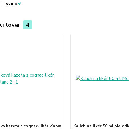
tovaru
ci tovar
4
vá kazeta s cognac-likér vínom
Kalich na likér 50 ml Melodi