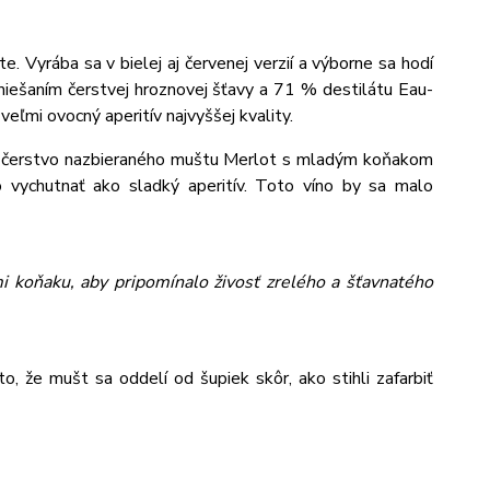
e. Vyrába sa v bielej aj červenej verzií a výborne sa hodí
iešaním čerstvej hroznovej šťavy a 71 % destilátu Eau-
veľmi ovocný aperitív najvyššej kvality.
ie čerstvo nazbieraného muštu Merlot s mladým koňakom
o vychutnať ako sladký aperitív. Toto víno by sa malo
 koňaku, aby pripomínalo živosť zrelého a šťavnatého
o, že mušt sa oddelí od šupiek skôr, ako stihli zafarbiť