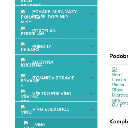
POHÁRE, MISY, VÁZY,
FĽAŠE, DOPLNKY
PORCELÁN
PRÍBORY
Podobn
KUCHYŇA
BÝVANIE a ZDRAVIE
VŠETKO PRE VÍNO
Kompl
VÍNO a ALKOHOL
Komple
VÍNO