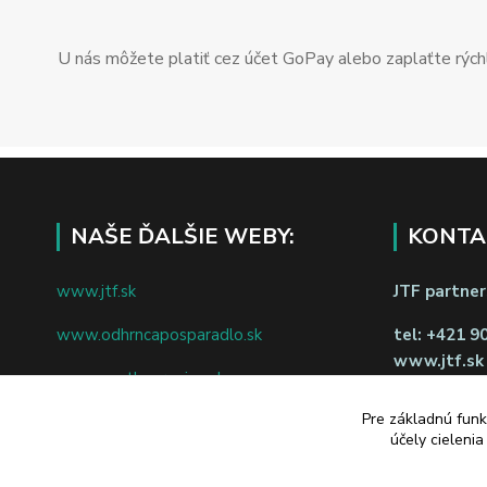
U nás môžete platiť cez účet GoPay alebo zaplaťte rýchl
NAŠE ĎALŠIE WEBY:
KONTA
www.jtf.sk
JTF partners
www.odhrncaposparadlo.sk
tel:
+421 9
www.jtf.sk
www.vsetkoprevino.sk
napíšte nám
Pre základnú funk
www.4toilet.sk
Odstúpiť o
účely cieleni