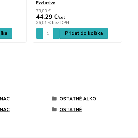
Exclusive
ku
79,00 €
44,29 €
26
/
set
36,01 €
bez DPH
21
šíka
Pridať do košíka
NAC
OSTATNÉ ALKO
NAC
OSTATNÉ