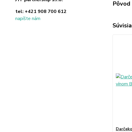
Pôvod 
tel:
+421 908 700 612
napíšte nám
Súvisia
Darčeko