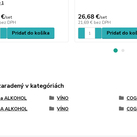
+1
 €
26,68 €
/
set
/
set
bez DPH
21,69 €
bez DPH
Pridať do košíka
Pridať do ko
zaradený v kategóriách
 a ALKOHOL
VÍNO
COG
 A ALKOHOL
VÍNO
COG