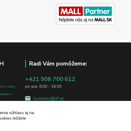
H
Radi Vám pomôžeme:
+421 908 700 612
po-pia: 8.00 - 16.00
bných údajov
j osobe, sú
business@jtf.sk
sobných údajov
enia súhlasu aj na
cookies môžete