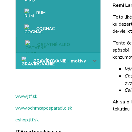
Remi Lan
RUM
Toto liké
ku dezer
COGNAC
de-vie, k
Tento če
OSTATNÉ ALKO
spôsobí,
konzumov
GRAVÍROVANIE - motívy
Vôň
Chu
ovo
Cel
www.jtf.sk
Ak sa o P
www.odhrncaposparadlo.sk
tekutinu.
eshop.jtf.sk
JTF partnership s.r.o.