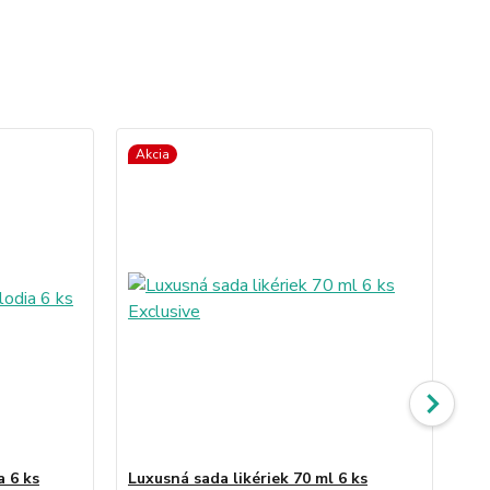
Akcia
a 6 ks
Luxusná sada likériek 70 ml 6 ks
Kal