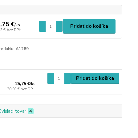
,75 €
/
ks
Pridať do košíka
93 €
bez DPH
roduktu:
A1289
Pridať do košíka
25,75 €
/
ks
20,93 €
bez DPH
úvisiaci tovar
4