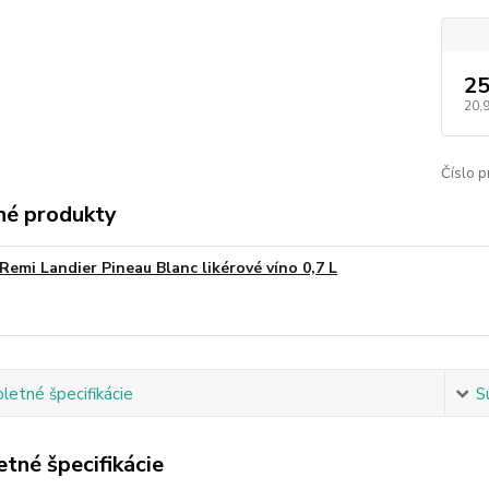
25
20,
Číslo p
é produkty
Remi Landier Pineau Blanc likérové víno 0,7 L
etné špecifikácie
S
tné špecifikácie