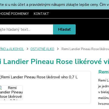
u nás účet a pravidelnými nákupmi získajte lepšie ceny. Čím via
HODNÉ PODMIENKY
KONTAKT
Hľadať
VÍNO a ALKOHOL
OSTATNÉ ALKO
Remi Landier Pineau Rose likérov
 Landier Pineau Rose likérové ví
Remi
Remi L
je jed
v biele
melónu
hrozno