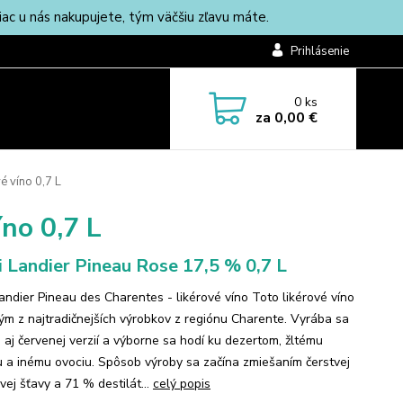
c u nás nakupujete, tým väčšiu zľavu máte.
Prihlásenie
0
ks
za
0,00 €
é víno 0,7 L
no 0,7 L
 Landier Pineau Rose 17,5 % 0,7 L
andier Pineau des Charentes - likérové víno Toto likérové víno
ným z najtradičnejších výrobkov z regiónu Charente. Vyrába sa
j aj červenej verzií a výborne sa hodí ku dezertom, žltému
 a inému ovociu. Spôsob výroby sa začína zmiešaním čerstvej
vej šťavy a 71 % destilát...
celý popis