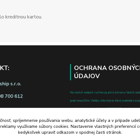
o kreditnou kartou.
KT:
OCHRANA OSOBNÝC
ÚDAJOV
hip s.r.o.
Na našich weboch ručíme za plnú ochranu Vašich oso
08 700 612
pred zneužitím. Všetky informácie, ktoré uvediete o svoje
chránené v zmysle zákona č.122/2013 Z.z. o ochrane o
a o zmene a doplnení niektorých zákonov.
čnosť, spríjemnenie používania webu, analytické účely a v prípade udel
d zmluvy tu
a reklamy využívame súbory cookies. Nastavenie vlastných preferencií 
kedykoľvek upraviť odkazom v spodnej časti stránok.