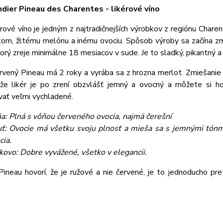
dier Pineau des Charentes - likérové víno
rové víno je jedným z najtradičnejších výrobkov z regiónu Charent
tom, žltému melónu a inému ovociu. Spôsob výroby sa začína zm
torý zreje minimálne 18 mesiacov v sude. Je to sladký, pikantný a 
rvený Pineau má 2 roky a vyrába sa z hrozna merlot. Zmiešan
 že likér je po zrení obzvlášť jemný a ovocný a môžete si h
ať veľmi vychladené.
a: Plná s vôňou červeného ovocia, najmä čerešní
ť: Ovocie má všetku svoju plnosť a mieša sa s jemnými tónmi
cia.
kovo: Dobre vyvážené, všetko v elegancii.
ineau hovorí, že je ružové a nie červené, je to jednoducho pret