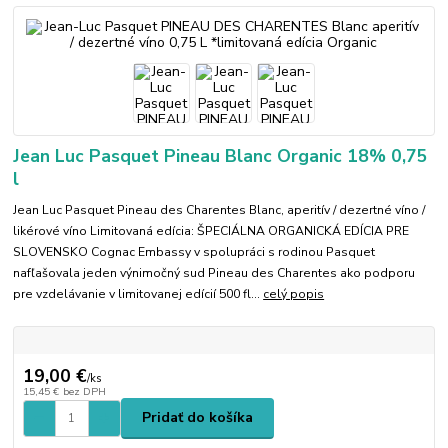
Jean Luc Pasquet Pineau Blanc Organic 18% 0,75
l
Jean Luc Pasquet Pineau des Charentes Blanc, aperitív / dezertné víno /
likérové víno Limitovaná edícia: ŠPECIÁLNA ORGANICKÁ EDÍCIA PRE
SLOVENSKO Cognac Embassy v spolupráci s rodinou Pasquet
nafľašovala jeden výnimočný sud Pineau des Charentes ako podporu
pre vzdelávanie v limitovanej edícií 500 fl...
celý popis
19,00 €
/
ks
15,45 €
bez DPH
Pridať do košíka