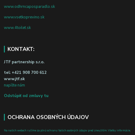
www.odhrncaposparadlo.sk
www.vsetkoprevino.sk
www.4toilet.sk
KONTAKT:
JTF partnership s.r.o.
tel:
+421 908 700 612
www.jtf.sk
napíšte nám
Odstúpiť od zmluvy tu
OCHRANA OSOBNÝCH ÚDAJOV
Na našich weboch ručíme za plnú ochranu Vašich osobných údajov pred zneužitím. Všetky informácie,