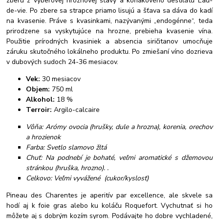
zberu z výberovej hroznovej šťavy a koňakového destilátu Eau-
de-vie. Po zbere sa strapce priamo lisujú a šťava sa dáva do kadí
na kvasenie. Práve s kvasinkami, nazývanými „endogénne“, teda
prirodzene sa vyskytujúce na hrozne, prebieha kvasenie vína.
Použitie prírodných kvasiniek a absencia siričitanov umocňuje
záruku skutočného lokálneho produktu. Po zmiešaní víno dozrieva
v dubových sudoch 24-36 mesiacov.
Vek:
30 mesiacov
Objem:
750 ml
Alkohol:
18 %
Terroir:
Argilo-calcaire
Vôňa: Arómy ovocia (hrušky, dule a hrozna), korenia, orechov
a hrozienok
Farba: Svetlo slamovo žltá
Chuť: Na podnebí je bohaté, veľmi aromatické s džemovou
stránkou (hruška, hrozno). .
Celkovo: Veľmi vyvážené (cukor/kyslosť)
Pineau des Charentes je aperitív par excellence, ale skvele sa
hodí aj k foie gras alebo ku koláču Roquefort. Vychutnať si ho
môžete aj s dobrým kozím syrom. Podávajte ho dobre vychladené,