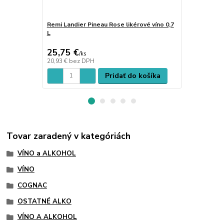
Remi Landier Pineau Rose likérové víno 0,7
Darčeková k
L
Blanc 2+1
25,75 €
40,17 €
/
ks
/
s
20,93 €
bez DPH
32,66 €
bez 
Pridať do košíka
Tovar zaradený v kategóriách
VÍNO a ALKOHOL
VÍNO
COGNAC
OSTATNÉ ALKO
VÍNO A ALKOHOL