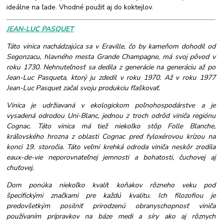
ideálne na ľade. Vhodné použiť aj do koktejlov.
JEAN-LUC PASQUET
Táto vinica nachádzajúca sa v Eraville, čo by kameňom dohodil od
Segonzacu, hlavného mesta Grande Champagne, má svoj pôvod v
roku 1730. Nehnuteľnosť sa dedila z generácie na generáciu až po
Jean-Luc Pasqueta, ktorý ju zdedil v roku 1970. Až v roku 1977
Jean-Luc Pasquet začal svoju produkciu fľaškovať.
Vinica je udržiavaná v ekologickom poľnohospodárstve a je
vysadená odrodou Uni-Blanc, jednou z troch odrôd viniča regiónu
Cognac. Táto vinica má tiež niekoľko stôp Folle Blanche,
kráľovského hrozna z oblasti Cognac pred fyloxérovou krízou na
konci 19. storočia. Táto veľmi krehká odroda viniča neskôr zrodila
eaux-de-vie neporovnateľnej jemnosti a bohatosti, čuchovej aj
chuťovej.
Dom ponúka niekoľko kvalít koňakov rôzneho veku pod
špecifickými značkami pre každú kvalitu. Ich filozofiou je
predovšetkým posilniť prirodzenú obranyschopnosť viniča
používaním prípravkov na báze medi a síry ako aj rôznych