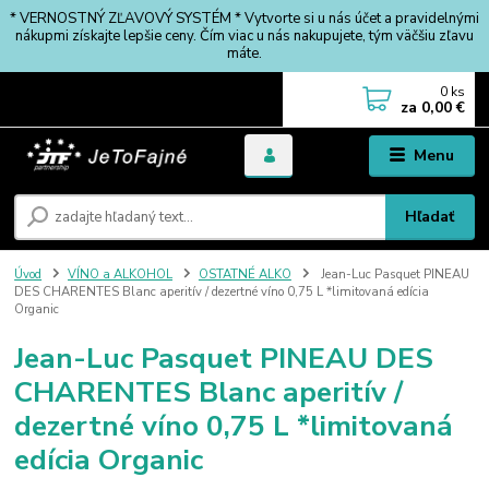
* VERNOSTNÝ ZĽAVOVÝ SYSTÉM * Vytvorte si u nás účet a pravidelnými
nákupmi získajte lepšie ceny. Čím viac u nás nakupujete, tým väčšiu zľavu
máte.
0
ks
za
0,00 €
Menu
Hľadať
Úvod
VÍNO a ALKOHOL
OSTATNÉ ALKO
Jean-Luc Pasquet PINEAU
DES CHARENTES Blanc aperitív / dezertné víno 0,75 L *limitovaná edícia
Organic
Jean-Luc Pasquet PINEAU DES
CHARENTES Blanc aperitív /
dezertné víno 0,75 L *limitovaná
edícia Organic