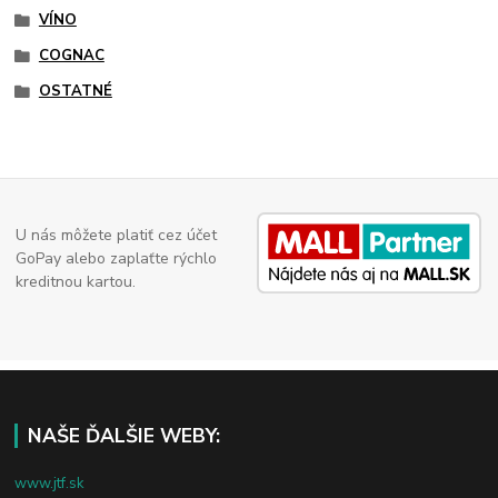
VÍNO
COGNAC
OSTATNÉ
U nás môžete platiť cez účet
GoPay alebo zaplaťte rýchlo
kreditnou kartou.
NAŠE ĎALŠIE WEBY:
www.jtf.sk