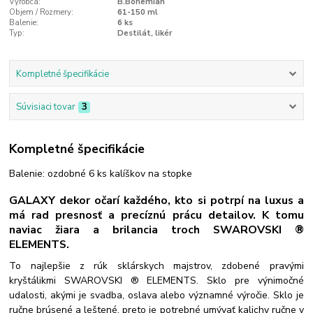
Výrobca:
B.Bohemian
Objem / Rozmery:
61-150 ml
Balenie:
6 ks
Typ:
Destilát, likér
Kompletné špecifikácie
Súvisiaci tovar
3
Kompletné špecifikácie
Balenie: ozdobné 6 ks kalíškov na stopke
GALAXY dekor očarí každého, kto si potrpí na luxus a
má rad presnosť a precíznú prácu detailov. K tomu
naviac žiara a brilancia troch SWAROVSKI ®
ELEMENTS.
To najlepšie z rúk sklárskych majstrov, zdobené pravými
kryštálikmi SWAROVSKI ® ELEMENTS. Sklo pre výnimočné
udalosti, akými je svadba, oslava alebo významné výročie. Sklo je
ručne brúsené a leštené, preto je potrebné umývať kalichy ručne v