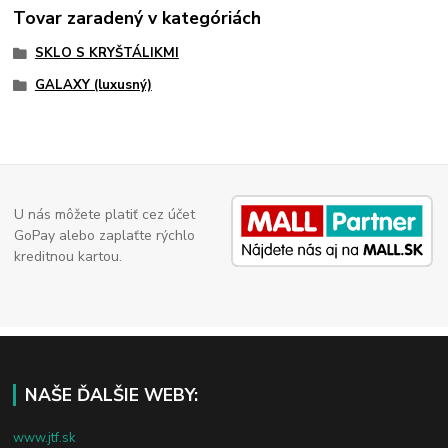
Tovar zaradený v kategóriách
SKLO S KRYŠTÁLIKMI
GALAXY (luxusný)
U nás môžete platiť cez účet
GoPay alebo zaplaťte rýchlo
kreditnou kartou.
NAŠE ĎALŠIE WEBY:
www.jtf.sk