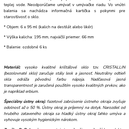
teplej vode. Neodporúčame umývať v umývačke riadu. Vo vnútri
balenia sa nachádza informačná kartička s pokynmi pre
starostlivosť o sklo.
* Objem: 6 x 95 ml (kalich na destilát alebo likér)
* Výška kalicha: 195 mm, najväčší priemer: 66 mm
* Balenie: ozdobné 6 ks
Materiál:
vysoko kvalitné krištáľové sklo tzv. CRISTALLIN
(bezolovnaté sklo) zaručuje stály lesk a jasnosť. Neutrálny odtieň
skla odráža pôvodnú farbu nápoja. Nadčasová jasná
transparentnosť je zaručená použitím vysoko kvalitných prvkov, ako
je napríklad erbium.
Špeciálny ústny okraj:
fazetové zabrúsenie ústneho okraja zvyšuje
odolnosť až o 50 %. Ústny okraj je príjemný na dotyk. Narozdiel od
hrubého zataveného okraja sa hladký ústny okraj ľahko umýva a
vyhovuje vysokým hygienickým nárokom.