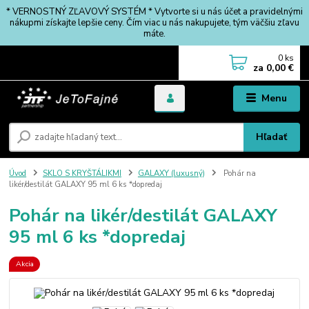
* VERNOSTNÝ ZĽAVOVÝ SYSTÉM * Vytvorte si u nás účet a pravidelnými
nákupmi získajte lepšie ceny. Čím viac u nás nakupujete, tým väčšiu zľavu
máte.
0
ks
za
0,00 €
Menu
Hľadať
Úvod
SKLO S KRYŠTÁLIKMI
GALAXY (luxusný)
Pohár na
likér/destilát GALAXY 95 ml 6 ks *dopredaj
Pohár na likér/destilát GALAXY
95 ml 6 ks *dopredaj
Akcia