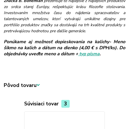
Značka B. Bohemian
prezentuje to najlepšie z najlepších produktov
zo srdca starej Európy, rešpektujúc krásu filozofie stolovania.
Investovaním množstva času do nájdenia spracovateľov a
talentovaných umelcov, ktorí vytvárajú unikátne dizajny pre
portfólio produktov značky sa dostávajú na trh kvalitné produkty s
pretrvávajúcou hodnotou pre ďalšie generácie.
Ponúkame aj možnosť dopieskovania na kalichy- Meno
šikmo na kalich a dátum na dienko (4,00 € s DPH/ks). Do
objednávky uveďte meno a dátum +
typ písma
.
Pôvod tovaru
Súvisiaci tovar
3