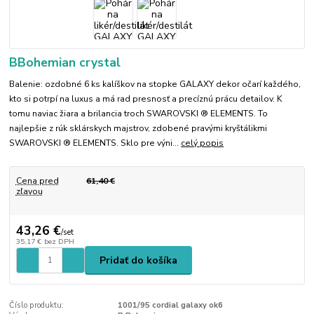
BBohemian crystal
Balenie: ozdobné 6 ks kalíškov na stopke GALAXY dekor očarí každého,
kto si potrpí na luxus a má rad presnosť a precíznú prácu detailov. K
tomu naviac žiara a brilancia troch SWAROVSKI ® ELEMENTS. To
najlepšie z rúk sklárskych majstrov, zdobené pravými kryštálikmi
SWAROVSKI ® ELEMENTS. Sklo pre výni...
celý popis
Cena pred
61,40 €
zľavou
43,26 €
/
set
35,17 €
bez DPH
Pridať do košíka
Číslo produktu:
1001/95 cordial galaxy ok6