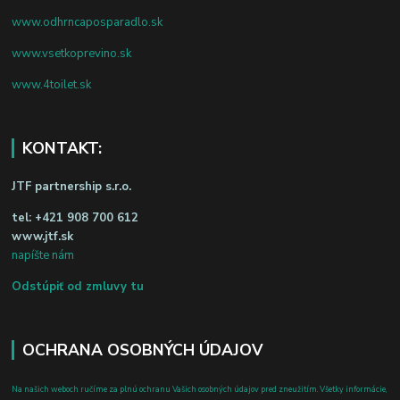
www.odhrncaposparadlo.sk
www.vsetkoprevino.sk
www.4toilet.sk
KONTAKT:
JTF partnership s.r.o.
tel:
+421 908 700 612
www.jtf.sk
napíšte nám
Odstúpiť od zmluvy tu
OCHRANA OSOBNÝCH ÚDAJOV
Na našich weboch ručíme za plnú ochranu Vašich osobných údajov pred zneužitím. Všetky informácie,