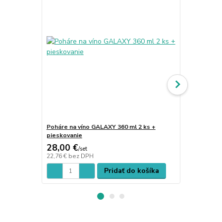
Poháre na víno GALAXY 360 ml 2 ks +
Poháre na v
pieskovanie
pieskovanie
28,00 €
29,00 €
/
set
/
s
22,76 €
bez DPH
23,58 €
bez 
Pridať do košíka