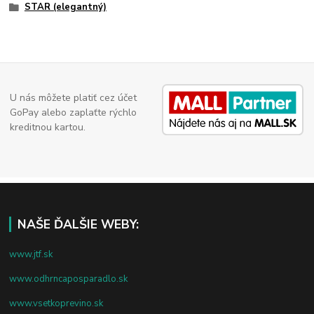
STAR (elegantný)
U nás môžete platiť cez účet
GoPay alebo zaplaťte rýchlo
kreditnou kartou.
NAŠE ĎALŠIE WEBY:
www.jtf.sk
www.odhrncaposparadlo.sk
www.vsetkoprevino.sk