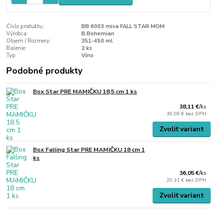
Číslo produktu:
BB 6003 misa FALL STAR MOM
Výrobca:
B.Bohemian
Objem / Rozmery:
351-450 ml
Balenie:
2 ks
Typ:
Víno
Podobné produkty
Box Star PRE MAMIČKU 18,5 cm 1 ks
38,11 €
/
ks
30,98 €
bez DPH
Zvoliť variant
Box Falling Star PRE MAMIČKU 18 cm 1
ks
36,05 €
/
ks
29,31 €
bez DPH
Zvoliť variant