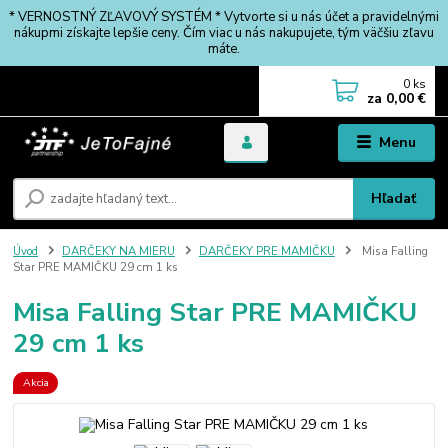
* VERNOSTNÝ ZĽAVOVÝ SYSTÉM * Vytvorte si u nás účet a pravidelnými
nákupmi získajte lepšie ceny. Čím viac u nás nakupujete, tým väčšiu zľavu
máte.
0
ks
za
0,00 €
Menu
Hľadať
Úvod
DARČEKY NA MIERU
DARČEKY PRE MAMIČKU
Misa Falling
Star PRE MAMIČKU 29 cm 1 ks
Misa Falling Star PRE MAMIČKU
29 cm 1 ks
Akcia