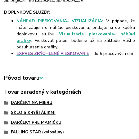
Be original... Be exclusive... Be Bohemian!
DOPLNKOVÉ SLUŽBY:
NÁHĽAD PIESKOVANIA- VIZUALIZÁCIA
: V prípade, že
máte záujem o náhľad pieskovania, pridajte si do košíka
doplnkovú službu
Vizualizácia pieskovania- náhľad
grafiky
. Pieskovať potom budeme až na základe Vášho
odsúhlasenia grafiky.
EXPRES ZRÝCHLENÉ PIESKOVANIE
- do 5 pracovných dní
Pôvod tovaru
Tovar zaradený v kategóriách
DARČEKY NA MIERU
SKLO S KRYŠTÁLIKMI
DARČEKY PRE MAMIČKU
FALLING STAR (kolosálny)