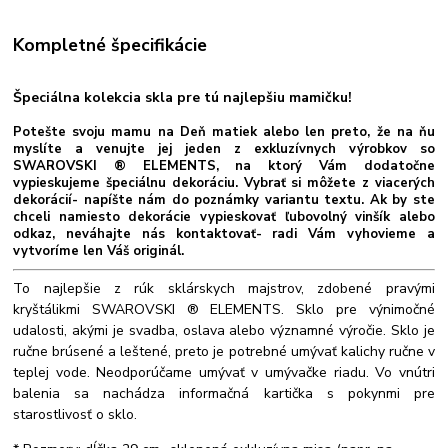
Kompletné špecifikácie
Špeciálna kolekcia skla pre tú najlepšiu mamičku!
Potešte svoju mamu na Deň matiek alebo len preto, že na ňu
myslíte a venujte jej jeden z exkluzívnych výrobkov so
SWAROVSKI ® ELEMENTS, na ktorý Vám dodatočne
vypieskujeme špeciálnu dekoráciu. Vybrať si môžete z viacerých
dekorácií- napíšte nám do poznámky variantu textu. Ak by ste
chceli namiesto dekorácie vypieskovať ľubovolný vinšík alebo
odkaz, neváhajte nás kontaktovať- radi Vám vyhovieme a
vytvoríme len Váš originál.
To najlepšie z rúk sklárskych majstrov, zdobené pravými
kryštálikmi SWAROVSKI ® ELEMENTS. Sklo pre výnimočné
udalosti, akými je svadba, oslava alebo významné výročie. Sklo je
ručne brúsené a leštené, preto je potrebné umývať kalichy ručne v
teplej vode. Neodporúčame umývať v umývačke riadu. Vo vnútri
balenia sa nachádza informačná kartička s pokynmi pre
starostlivosť o sklo.