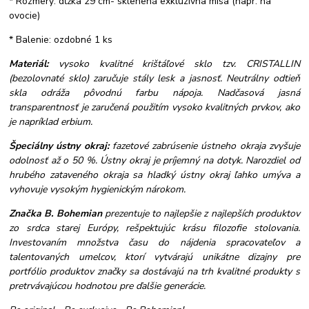
* Rozmery: dĺžka 29 cm- sklenená exkluzívna misa (napr. na
ovocie)
* Balenie: ozdobné 1 ks
Materiál:
vysoko kvalitné krištáľové sklo tzv. CRISTALLIN
(bezolovnaté sklo) zaručuje stály lesk a jasnosť. Neutrálny odtieň
skla odráža pôvodnú farbu nápoja. Nadčasová jasná
transparentnosť je zaručená použitím vysoko kvalitných prvkov, ako
je napríklad erbium.
Špeciálny ústny okraj:
fazetové zabrúsenie ústneho okraja zvyšuje
odolnosť až o 50 %. Ústny okraj je príjemný na dotyk. Narozdiel od
hrubého zataveného okraja sa hladký ústny okraj ľahko umýva a
vyhovuje vysokým hygienickým nárokom.
Značka B. Bohemian
prezentuje to najlepšie z najlepších produktov
zo srdca starej Európy, rešpektujúc krásu filozofie stolovania.
Investovaním množstva času do nájdenia spracovateľov a
talentovaných umelcov, ktorí vytvárajú unikátne dizajny pre
portfólio produktov značky sa dostávajú na trh kvalitné produkty s
pretrvávajúcou hodnotou pre ďalšie generácie.