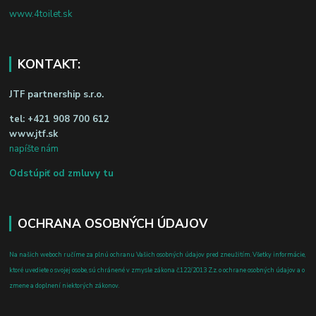
www.4toilet.sk
KONTAKT:
JTF partnership s.r.o.
tel:
+421 908 700 612
www.jtf.sk
napíšte nám
Odstúpiť od zmluvy tu
OCHRANA OSOBNÝCH ÚDAJOV
Na našich weboch ručíme za plnú ochranu Vašich osobných údajov pred zneužitím. Všetky informácie,
ktoré uvediete o svojej osobe, sú chránené v zmysle zákona č.122/2013 Z.z. o ochrane osobných údajov a o
zmene a doplnení niektorých zákonov.