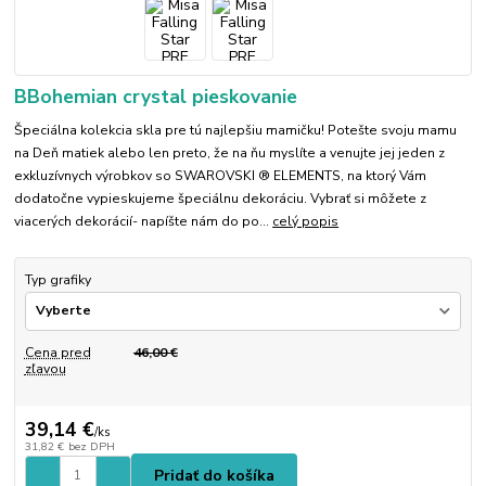
BBohemian crystal pieskovanie
Špeciálna kolekcia skla pre tú najlepšiu mamičku! Potešte svoju mamu
na Deň matiek alebo len preto, že na ňu myslíte a venujte jej jeden z
exkluzívnych výrobkov so SWAROVSKI ® ELEMENTS, na ktorý Vám
dodatočne vypieskujeme špeciálnu dekoráciu. Vybrať si môžete z
viacerých dekorácií- napíšte nám do po...
celý popis
Typ grafiky
Cena pred
46,00 €
zľavou
39,14 €
/
ks
31,82 €
bez DPH
Pridať do košíka