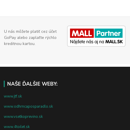
U nás môžete platiť cez účet
GoPay alebo zaplaťte rýchlo
kreditnou kartou.
NAŠE ĎALŠIE WEBY:
www.jtf.sk
www.odhrncaposparadlo.sk
www.vsetkoprevino.sk
www.4toilet.sk