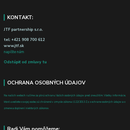
KONTAKT:
JTF partnership s.r.o.
tel:
+421 908 700 612
www.jtf.sk
napíšte nám
Odstúpiť od zmluvy tu
OCHRANA OSOBNÝCH ÚDAJOV
Na našich weboch ručíme za plnú ochranu Vašich osobných údajov pred zneužitím. Všetky informácie,
ktoré uvediete o svojej osobe, sú chránené v zmysle zákona č.122/2013 Z.z. o ochrane osobných údajov a o
zmene a doplnení niektorých zákonov.
Radi Vám pomôžeme: