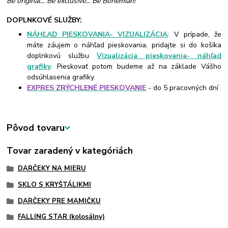
Be original... Be exclusive... Be Bohemian!
DOPLNKOVÉ SLUŽBY:
NÁHĽAD PIESKOVANIA- VIZUALIZÁCIA
: V prípade, že
máte záujem o náhľad pieskovania, pridajte si do košíka
doplnkovú službu
Vizualizácia pieskovania- náhľad
grafiky
. Pieskovať potom budeme až na základe Vášho
odsúhlasenia grafiky.
EXPRES ZRÝCHLENÉ PIESKOVANIE
- do 5 pracovných dní
Pôvod tovaru
Tovar zaradený v kategóriách
DARČEKY NA MIERU
SKLO S KRYŠTÁLIKMI
DARČEKY PRE MAMIČKU
FALLING STAR (kolosálny)