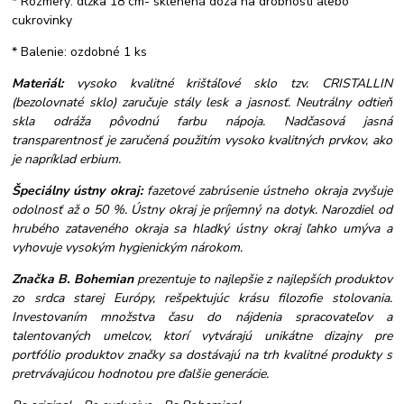
* Rozmery: dĺžka 18 cm- sklenená dóza na drobnosti alebo
cukrovinky
* Balenie: ozdobné 1 ks
Materiál:
vysoko kvalitné krištáľové sklo tzv. CRISTALLIN
(bezolovnaté sklo) zaručuje stály lesk a jasnosť. Neutrálny odtieň
skla odráža pôvodnú farbu nápoja. Nadčasová jasná
transparentnosť je zaručená použitím vysoko kvalitných prvkov, ako
je napríklad erbium.
Špeciálny ústny okraj:
fazetové zabrúsenie ústneho okraja zvyšuje
odolnosť až o 50 %. Ústny okraj je príjemný na dotyk. Narozdiel od
hrubého zataveného okraja sa hladký ústny okraj ľahko umýva a
vyhovuje vysokým hygienickým nárokom.
Značka B. Bohemian
prezentuje to najlepšie z najlepších produktov
zo srdca starej Európy, rešpektujúc krásu filozofie stolovania.
Investovaním množstva času do nájdenia spracovateľov a
talentovaných umelcov, ktorí vytvárajú unikátne dizajny pre
portfólio produktov značky sa dostávajú na trh kvalitné produkty s
pretrvávajúcou hodnotou pre ďalšie generácie.