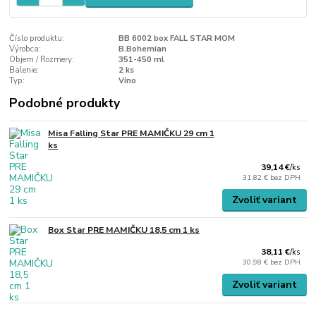
Číslo produktu:
BB 6002 box FALL STAR MOM
Výrobca:
B.Bohemian
Objem / Rozmery:
351-450 ml
Balenie:
2 ks
Typ:
Víno
Podobné produkty
Misa Falling Star PRE MAMIČKU 29 cm 1
ks
39,14 €
/
ks
31,82 €
bez DPH
Zvoliť variant
Box Star PRE MAMIČKU 18,5 cm 1 ks
38,11 €
/
ks
30,98 €
bez DPH
Zvoliť variant