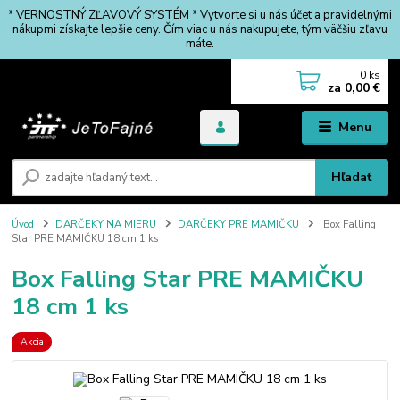
* VERNOSTNÝ ZĽAVOVÝ SYSTÉM * Vytvorte si u nás účet a pravidelnými
nákupmi získajte lepšie ceny. Čím viac u nás nakupujete, tým väčšiu zľavu
máte.
0
ks
za
0,00 €
Menu
Hľadať
Úvod
DARČEKY NA MIERU
DARČEKY PRE MAMIČKU
Box Falling
Star PRE MAMIČKU 18 cm 1 ks
Box Falling Star PRE MAMIČKU
18 cm 1 ks
Akcia