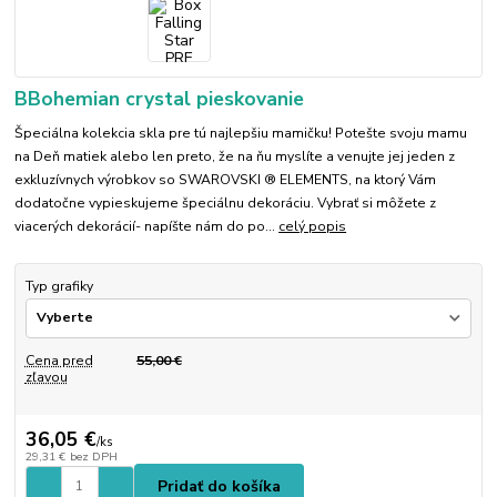
BBohemian crystal pieskovanie
Špeciálna kolekcia skla pre tú najlepšiu mamičku! Potešte svoju mamu
na Deň matiek alebo len preto, že na ňu myslíte a venujte jej jeden z
exkluzívnych výrobkov so SWAROVSKI ® ELEMENTS, na ktorý Vám
dodatočne vypieskujeme špeciálnu dekoráciu. Vybrať si môžete z
viacerých dekorácií- napíšte nám do po...
celý popis
Typ grafiky
Cena pred
55,00 €
zľavou
36,05 €
/
ks
29,31 €
bez DPH
Pridať do košíka