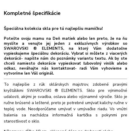
Kompletné špecifikácie
Špeciálna kolekcia skla pre tú najlepšiu mamičku!
Potešte svoju mamu na Deň matiek alebo len preto, že na ňu
myslíte a venujte jej jeden z exkluzívnych výrobkov so
SWAROVSKI ® ELEMENTS, na ktorý Vám dodatočne
vypieskujeme špeciálnu dekoráciu. Vybrať si môžete z viacerých
dekorácií- napíšte nám do poznámky variantu textu. Ak by ste
chceli namiesto dekorácie vypieskovať ľubovolný vinšík alebo
odkaz, neváhajte nás kontaktovať- radi Vám vyhovieme a
vytvoríme len Váš originál.
To najlepšie z rúk sklárskych majstrov, zdobené pravými
kryštálikmi SWAROVSKI ® ELEMENTS. Sklo pre výnimočné
udalosti, akými je svadba, oslava alebo významné výročie. Sklo je
ručne brúsené a leštené, preto je potrebné umývať kalichy ručne v
teplej vode. Neodporúčame umývať v umývačke riadu. Vo vnútri
balenia sa nachádza informačná kartička s pokynmi pre
starostlivosť o sklo.