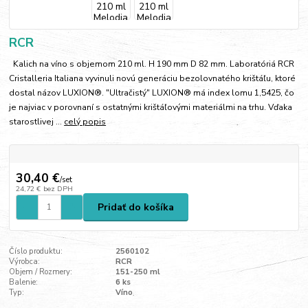
RCR
Kalich na víno s objemom 210 ml. H 190 mm D 82 mm. Laboratóriá RCR
Cristalleria Italiana vyvinuli novú generáciu bezolovnatého krištáľu, ktoré
dostal názov LUXION®. "Ultračistý" LUXION® má index lomu 1,5425, čo
je najviac v porovnaní s ostatnými krištáľovými materiálmi na trhu. Vďaka
starostlivej ...
celý popis
30,40 €
/
set
24,72 €
bez DPH
Pridať do košíka
Číslo produktu:
2560102
Výrobca:
RCR
Objem / Rozmery:
151-250 ml
Balenie:
6 ks
Typ:
Víno