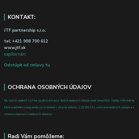
KONTAKT:
JTF partnership s.r.o.
tel:
+421 908 700 612
www.jtf.sk
napíšte nám
Odstúpiť od zmluvy tu
OCHRANA OSOBNÝCH ÚDAJOV
Na našich weboch ručíme za plnú ochranu Vašich osobných údajov pred zneužitím. Všetky informácie,
ktoré uvediete o svojej osobe, sú chránené v zmysle zákona č.122/2013 Z.z. o ochrane osobných údajov a o
zmene a doplnení niektorých zákonov.
Radi Vám pomôžeme: