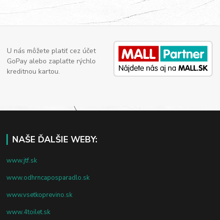
U nás môžete platiť cez účet
GoPay alebo zaplaťte rýchlo
kreditnou kartou.
NAŠE ĎALŠIE WEBY:
www.jtf.sk
www.odhrncaposparadlo.sk
www.vsetkoprevino.sk
www.4toilet.sk