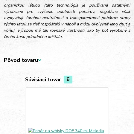
organickou látkou (táto technológia je používaná ostatnými
výrobcami pre zvýšenie odolnosti pohárov; negatívne však
ovplyvňuje farebnú neutrálnosť a transparentnosť pohárov; stopy
týchto látok sa tiež rozpúšťajú v nápoji a môžu ovplyvniť jeho chuť a
vôňu). Výrobok má tak rovnaké vlastnosti, ako by bol vyrobený z
číreho kusu prírodného krištáľu.
Pôvod tovaru
Súvisiaci tovar
6