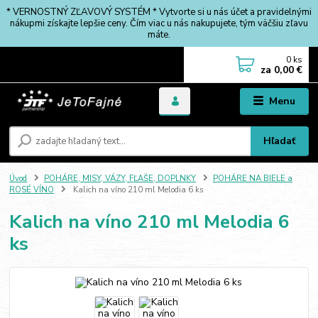
* VERNOSTNÝ ZĽAVOVÝ SYSTÉM * Vytvorte si u nás účet a pravidelnými
nákupmi získajte lepšie ceny. Čím viac u nás nakupujete, tým väčšiu zľavu
máte.
0
ks
za
0,00 €
Menu
Hľadať
Úvod
POHÁRE, MISY, VÁZY, FĽAŠE, DOPLNKY
POHÁRE NA BIELE a
ROSÉ VÍNO
Kalich na víno 210 ml Melodia 6 ks
Kalich na víno 210 ml Melodia 6
ks