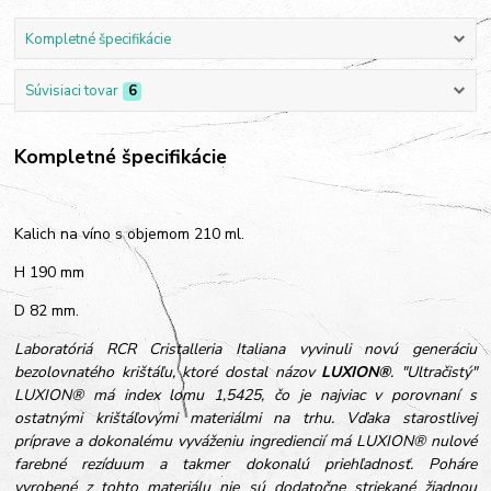
Kompletné špecifikácie
Súvisiaci tovar
6
Kompletné špecifikácie
Kalich na víno s objemom 210 ml.
H 190 mm
D 82 mm.
Laboratóriá RCR Cristalleria Italiana vyvinuli novú generáciu
bezolovnatého krištáľu, ktoré dostal názov
LUXION®
. "Ultračistý"
LUXION® má index lomu 1,5425, čo je najviac v porovnaní s
ostatnými krištáľovými materiálmi na trhu. Vďaka starostlivej
príprave a dokonalému vyváženiu ingrediencií má LUXION® nulové
farebné rezíduum a takmer dokonalú priehľadnosť. Poháre
vyrobené z tohto materiálu nie sú dodatočne striekané žiadnou