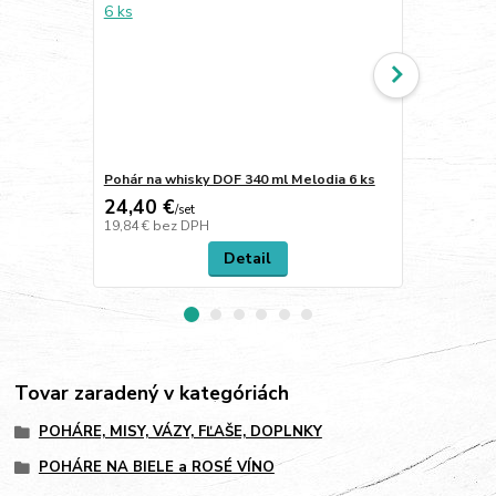
Pohár na whisky DOF 340 ml Melodia 6 ks
Pohár longdr
24,40 €
28,60 €
/
set
/
s
19,84 €
bez DPH
23,25 €
bez 
Detail
Tovar zaradený v kategóriách
POHÁRE, MISY, VÁZY, FĽAŠE, DOPLNKY
POHÁRE NA BIELE a ROSÉ VÍNO