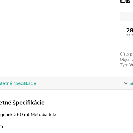
popis
28
23,
Číslo p
Objem 
Typ:
V
etné špecifikácie
S
tné špecifikácie
ngdrink 360 ml Melodia 6 ks
mm