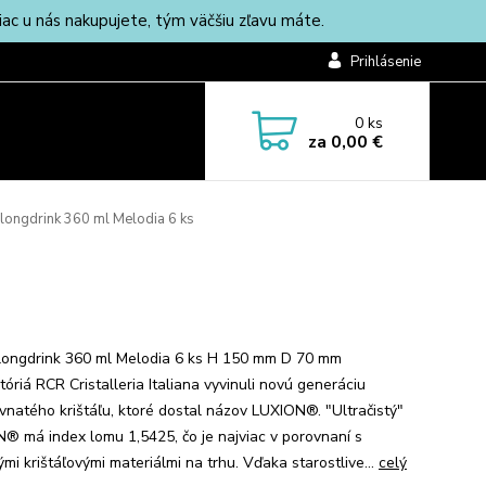
c u nás nakupujete, tým väčšiu zľavu máte.
Prihlásenie
0
ks
za
0,00 €
longdrink 360 ml Melodia 6 ks
s
longdrink 360 ml Melodia 6 ks H 150 mm D 70 mm
óriá RCR Cristalleria Italiana vyvinuli novú generáciu
vnatého krištáľu, ktoré dostal názov LUXION®. "Ultračistý"
® má index lomu 1,5425, čo je najviac v porovnaní s
mi krištáľovými materiálmi na trhu. Vďaka starostlive...
celý