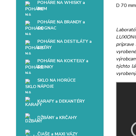
POHÁRE NA WHISKY a
D 70 mm
RUM
POHÁRE NA BRANDY a
COGNAC
Laboratór
LUXION® 
POHÁRE NA DESTILÁTY a
príprave
LIKÉRY
vyrobené
výrobcam
POHÁRE NA KOKTEJLY a
týchto l
DRINKY
vyrobený 
SKLO NA HORÚCE
NÁPOJE
KARAFY a DEKANTÉRY
DŽBÁNY a KRČAHY
ČIAŠE a MAXI VÁZY