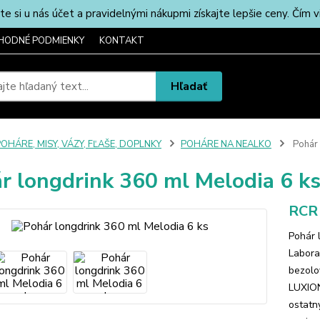
u nás účet a pravidelnými nákupmi získajte lepšie ceny. Čím via
HODNÉ PODMIENKY
KONTAKT
Hľadať
OHÁRE, MISY, VÁZY, FĽAŠE, DOPLNKY
POHÁRE NA NEALKO
Pohár 
r longdrink 360 ml Melodia 6 k
RCR
Pohár 
Laborat
bezolo
LUXION
ostatný