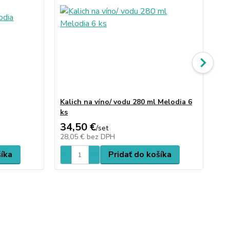
Kalich na víno/ vodu 280 ml Melodia 6
Kal
ks
34,50 €
30
/
set
28,05 €
bez DPH
24
šíka
Pridať do košíka