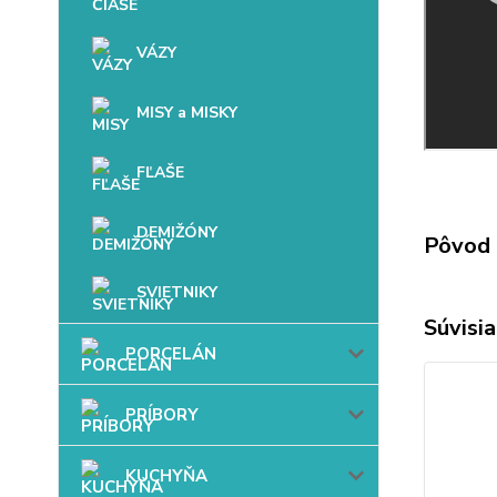
VÁZY
MISY a MISKY
FĽAŠE
DEMIŽÓNY
Pôvod 
SVIETNIKY
Súvisia
PORCELÁN
PRÍBORY
KUCHYŇA