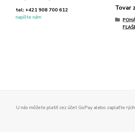
Tovar 
tel:
+421 908 700 612
napíšte nám
POHÁ
FĽAŠ
U nás môžete platiť cez účet GoPay alebo zaplaťte rýchl