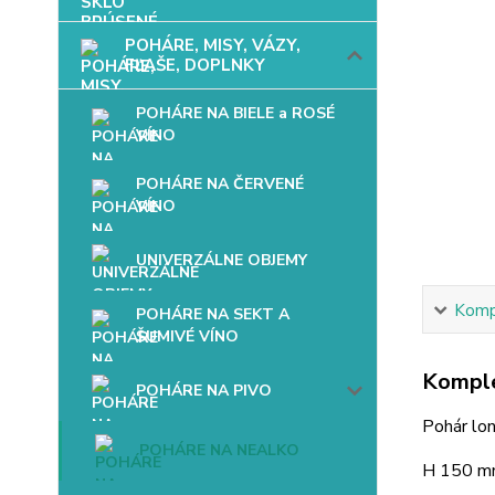
POHÁRE, MISY, VÁZY,
FĽAŠE, DOPLNKY
POHÁRE NA BIELE a ROSÉ
VÍNO
POHÁRE NA ČERVENÉ
VÍNO
UNIVERZÁLNE OBJEMY
Kompl
POHÁRE NA SEKT A
ŠUMIVÉ VÍNO
Komple
POHÁRE NA PIVO
Pohár lo
POHÁRE NA NEALKO
H 150 