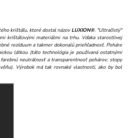
tého krištáľu, ktoré dostal názov
LUXION®
. "Ultračistý"
 krištáľovými materiálmi na trhu. Vďaka starostlivej
ebné rezíduum a takmer dokonalú priehľadnosť. Poháre
ickou látkou (táto technológia je používaná ostatnými
 farebnú neutrálnosť a transparentnosť pohárov; stopy
a vôňu). Výrobok má tak rovnaké vlastnosti, ako by bol