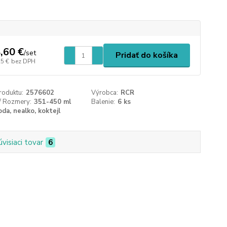
,60 €
/
set
Pridať do košíka
25 €
bez DPH
roduktu:
2576602
Výrobca:
RCR
/ Rozmery:
351-450 ml
Balenie:
6 ks
oda, nealko, koktejl
úvisiaci tovar
6