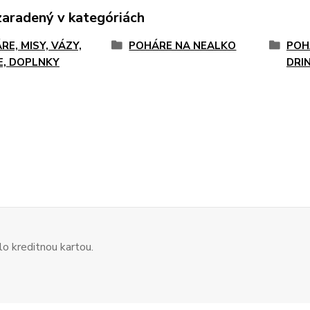
zaradený v kategóriách
RE, MISY, VÁZY,
POHÁRE NA NEALKO
POH
E, DOPLNKY
DRI
o kreditnou kartou.