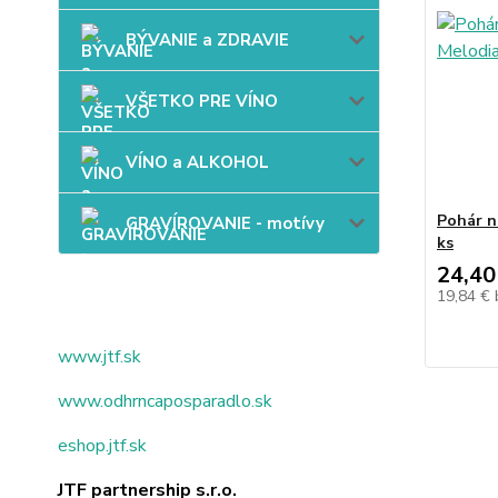
BÝVANIE a ZDRAVIE
VŠETKO PRE VÍNO
VÍNO a ALKOHOL
Pohár n
GRAVÍROVANIE - motívy
ks
24,40
19,84 €
www.jtf.sk
www.odhrncaposparadlo.sk
eshop.jtf.sk
JTF partnership s.r.o.