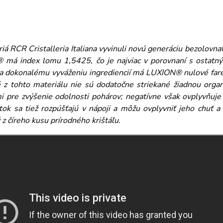
iá RCR Cristalleria Italiana vyvinuli novú generáciu bezolovna
má index lomu 1,5425, čo je najviac v porovnaní s ostatnými
 a dokonalému vyváženiu ingrediencií má LUXION® nulové far
 z tohto materiálu nie sú dodatočne striekané žiadnou organ
i pre zvýšenie odolnosti pohárov; negatívne však ovplyvňuje
átok sa tiež rozpúšťajú v nápoji a môžu ovplyvniť jeho chuť 
z číreho kusu prírodného krištáľu.