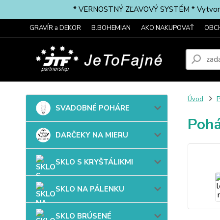
* VERNOSTNÝ ZĽAVOVÝ SYSTÉM * Vytvorte si 
GRAVÍR a DEKOR
B.BOHEMIAN
AKO NAKUPOVAŤ
OBC
Úvod
P
SVADOBNÉ POHÁRE
Pohá
DARČEKY NA MIERU
SKLO S KRYŠTÁLIKMI
SKLO NA PÁLENKU
SKLO BRÚSENÉ