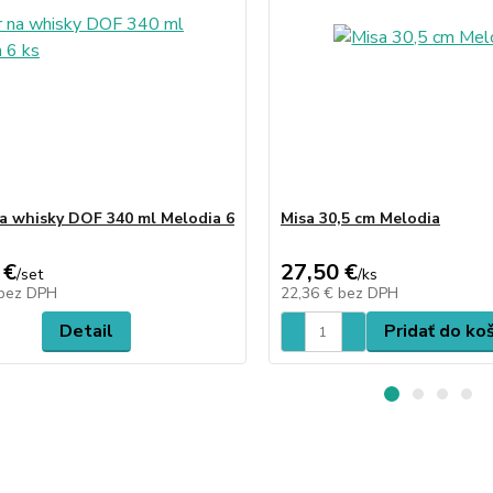
a whisky DOF 340 ml Melodia 6
Misa 30,5 cm Melodia
 €
27,50 €
/
set
/
ks
bez DPH
22,36 €
bez DPH
Detail
Pridať do ko