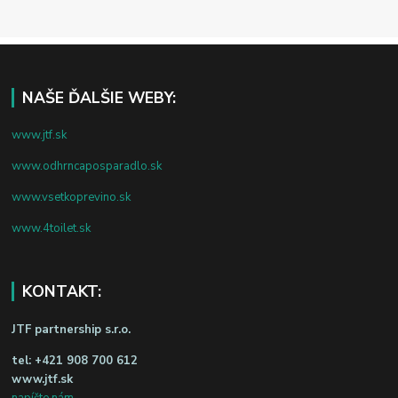
NAŠE ĎALŠIE WEBY:
www.jtf.sk
www.odhrncaposparadlo.sk
www.vsetkoprevino.sk
www.4toilet.sk
KONTAKT:
JTF partnership s.r.o.
tel:
+421 908 700 612
www.jtf.sk