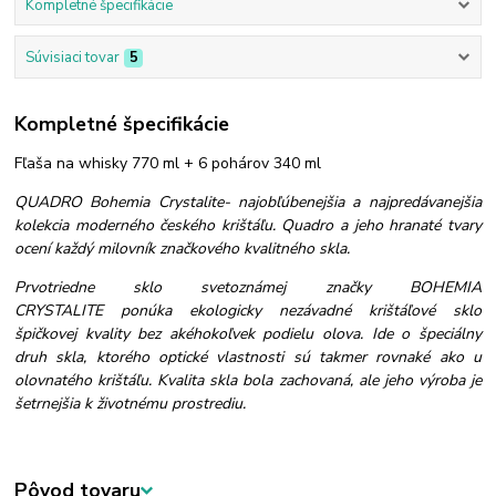
Kompletné špecifikácie
Súvisiaci tovar
5
Kompletné špecifikácie
Fľaša na whisky 770 ml + 6 pohárov 340 ml
QUADRO Bohemia Crystalite- najobľúbenejšia a najpredávanejšia
kolekcia moderného českého krištáľu. Quadro a jeho hranaté tvary
ocení každý milovník značkového kvalitného skla.
Prvotriedne sklo svetoznámej značky BOHEMIA
CRYSTALITE ponúka ekologicky nezávadné krištáľové sklo
špičkovej kvality bez akéhokoľvek podielu olova. Ide o špeciálny
druh skla, ktorého optické vlastnosti sú takmer rovnaké ako u
olovnatého krištáľu. Kvalita skla bola zachovaná, ale jeho výroba je
šetrnejšia k životnému prostrediu.
Pôvod tovaru