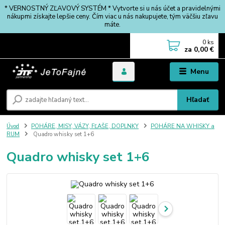
* VERNOSTNÝ ZĽAVOVÝ SYSTÉM * Vytvorte si u nás účet a pravidelnými
nákupmi získajte lepšie ceny. Čím viac u nás nakupujete, tým väčšiu zľavu
máte.
0
ks
za
0,00 €
Menu
Hľadať
Úvod
POHÁRE, MISY, VÁZY, FĽAŠE, DOPLNKY
POHÁRE NA WHISKY a
RUM
Quadro whisky set 1+6
Quadro whisky set 1+6