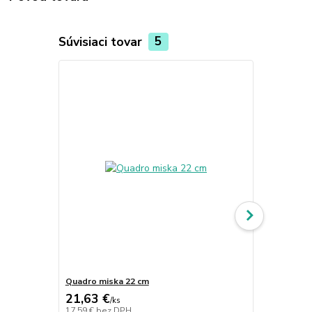
Súvisiaci tovar
5
Quadro miska 22 cm
Quadro váza
21,63 €
52,53 €
/
ks
/
k
17,59 €
bez DPH
42,71 €
bez 