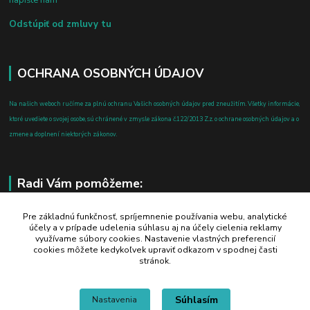
napíšte nám
Odstúpiť od zmluvy tu
OCHRANA OSOBNÝCH ÚDAJOV
Na našich weboch ručíme za plnú ochranu Vašich osobných údajov pred zneužitím. Všetky informácie,
ktoré uvediete o svojej osobe, sú chránené v zmysle zákona č.122/2013 Z.z. o ochrane osobných údajov a o
zmene a doplnení niektorých zákonov.
Radi Vám pomôžeme:
+421 908 700 612
Pre základnú funkčnosť, spríjemnenie používania webu, analytické
účely a v prípade udelenia súhlasu aj na účely cielenia reklamy
po-pia: 8.00 - 16.00
využívame súbory cookies. Nastavenie vlastných preferencií
cookies môžete kedykoľvek upraviť odkazom v spodnej časti
business@jtf.sk
stránok.
Súhlasím
Nastavenia