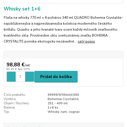
Whisky set 1+6
Fľaša na whisky 770 ml + 6 pohárov 340 ml QUADRO Bohemia Crystalite-
najobľúbenejšia a najpredávanejšia kolekcia moderného českého
krištáľu. Quadro a jeho hranaté tvary ocení každý milovník značkového
kvalitného skla. Prvotriedne sklo svetoznámej značky BOHEMIA
CRYSTALITE ponúka ekologicky nezávadné...
celý popis
98,88 €
/
set
80,39 €
bez DPH
Pridať do košíka
Číslo produktu:
99999/9/99A44/480
Výrobca:
Bohemia Crystalite
Objem / Rozmery:
251 - 400 ml
Balenie:
1+6 ks
Typ:
Whisky, rum, cognac