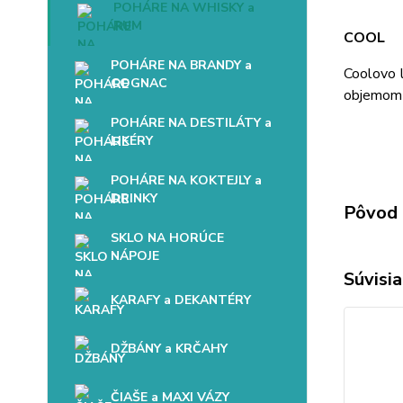
POHÁRE NA WHISKY a
RUM
COOL
POHÁRE NA BRANDY a
Coolovo 
COGNAC
objemom 
POHÁRE NA DESTILÁTY a
LIKÉRY
POHÁRE NA KOKTEJLY a
DRINKY
Pôvod 
SKLO NA HORÚCE
NÁPOJE
Súvisia
KARAFY a DEKANTÉRY
DŽBÁNY a KRČAHY
ČIAŠE a MAXI VÁZY