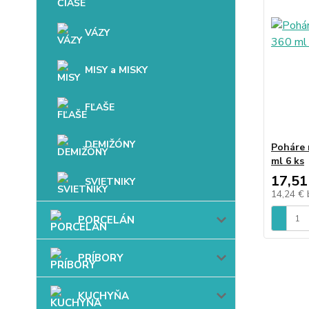
VÁZY
MISY a MISKY
FĽAŠE
DEMIŽÓNY
Poháre 
ml 6 ks
17,51
SVIETNIKY
14,24 €
PORCELÁN
PRÍBORY
KUCHYŇA