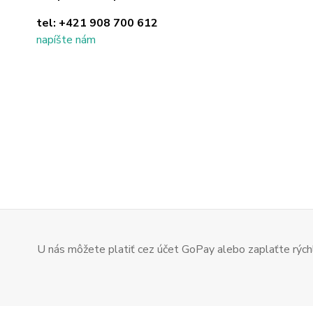
tel:
+421 908 700 612
napíšte nám
U nás môžete platiť cez účet GoPay alebo zaplaťte rýchl