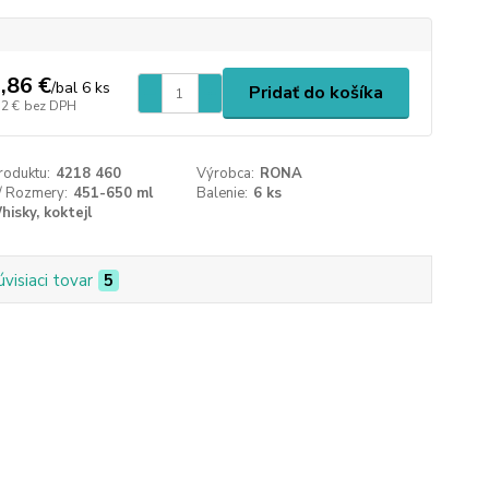
,86 €
/
bal 6 ks
Pridať do košíka
52 €
bez DPH
roduktu:
4218 460
Výrobca:
RONA
/ Rozmery:
451-650 ml
Balenie:
6 ks
hisky, koktejl
úvisiaci tovar
5