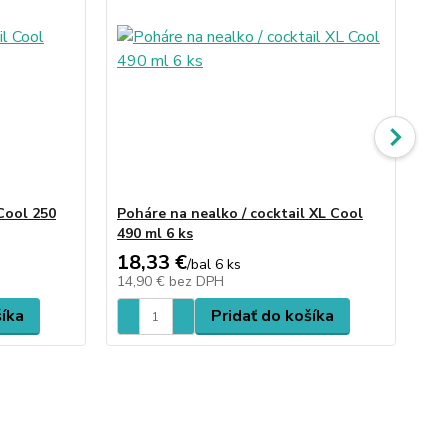
Cool 250
Poháre na nealko / cocktail XL Cool
Po
490 ml 6 ks
ml 
18,33 €
17
/
bal 6 ks
14,90 €
bez DPH
14
šíka
Pridať do košíka