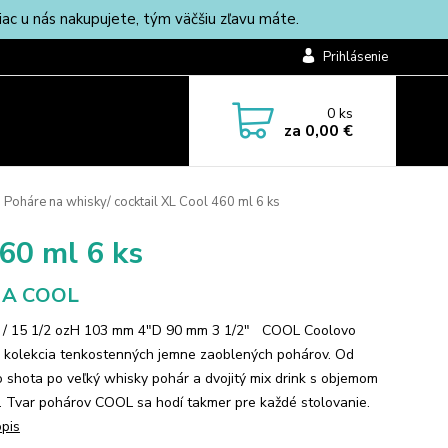
c u nás nakupujete, tým väčšiu zľavu máte.
Prihlásenie
0
ks
za
0,00 €
Poháre na whisky/ cocktail XL Cool 460 ml 6 ks
460 ml 6 ks
A COOL
 / 15 1/2 ozH 103 mm 4"D 90 mm 3 1/2" COOL Coolovo
 kolekcia tenkostenných jemne zaoblených pohárov. Od
 shota po veľký whisky pohár a dvojitý mix drink s objemom
. Tvar pohárov COOL sa hodí takmer pre každé stolovanie.
opis