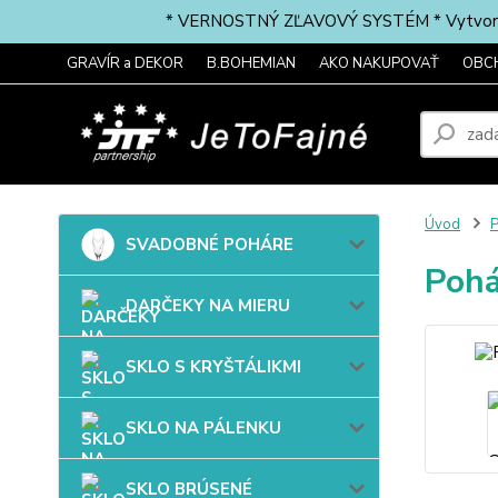
* VERNOSTNÝ ZĽAVOVÝ SYSTÉM * Vytvorte si 
GRAVÍR a DEKOR
B.BOHEMIAN
AKO NAKUPOVAŤ
OBC
Úvod
P
SVADOBNÉ POHÁRE
Pohá
DARČEKY NA MIERU
SKLO S KRYŠTÁLIKMI
SKLO NA PÁLENKU
SKLO BRÚSENÉ