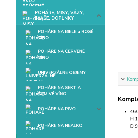
POHÁRE, MISY, VÁZY,
FĽAŠE, DOPLNKY
POHÁRE NA BIELE a ROSÉ
VÍNO
POHÁRE NA ČERVENÉ
VÍNO
UNIVERZÁLNE OBJEMY
Kompl
POHÁRE NA SEKT A
ŠUMIVÉ VÍNO
Komple
POHÁRE NA PIVO
460
H 
POHÁRE NA NEALKO
D 9