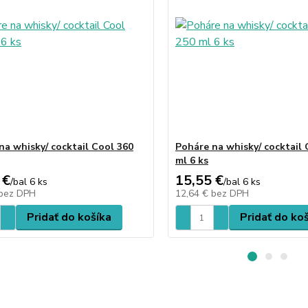
na whisky/ cocktail Cool 360
Poháre na whisky/ cocktail 
ml 6 ks
 €
15,55 €
/
bal 6 ks
/
bal 6 ks
bez DPH
12,64 €
bez DPH
Pridať do košíka
Pridať do ko