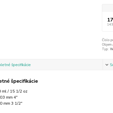
17
14,
Číslo p
Objem 
Typ:
W
etné špecifikácie
S
tné špecifikácie
 ml / 15 1/2 oz
103 mm 4"
0 mm 3 1/2"