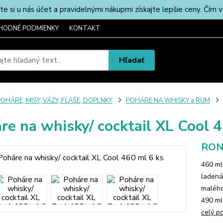
u nás účet a pravidelnými nákupmi získajte lepšie ceny. Čím via
HODNÉ PODMIENKY
KONTAKT
Hľadať
OHÁRE, MISY, VÁZY, FĽAŠE, DOPLNKY
POHÁRE NA WHISKY a RUM
re na whisky/ cocktail XL Cool 
RON
460 ml
ladená
malého
490 ml
celý p