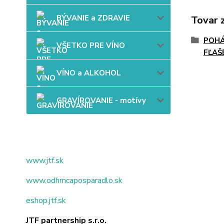
BÝVANIE a ZDRAVIE
Tovar 
POHÁ
VŠETKO PRE VÍNO
FĽAŠ
VÍNO a ALKOHOL
GRAVÍROVANIE - motívy
www.jtf.sk
www.odhrncaposparadlo.sk
eshop.jtf.sk
JTF partnership s.r.o.