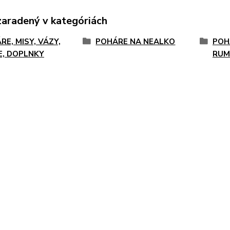
zaradený v kategóriách
RE, MISY, VÁZY,
POHÁRE NA NEALKO
POH
E, DOPLNKY
RUM