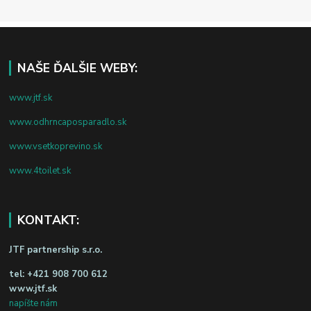
NAŠE ĎALŠIE WEBY:
www.jtf.sk
www.odhrncaposparadlo.sk
www.vsetkoprevino.sk
www.4toilet.sk
KONTAKT:
JTF partnership s.r.o.
tel:
+421 908 700 612
www.jtf.sk
napíšte nám