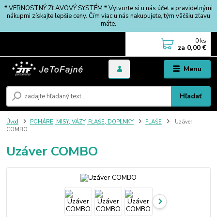
* VERNOSTNÝ ZĽAVOVÝ SYSTÉM * Vytvorte si u nás účet a pravidelnými
nákupmi získajte lepšie ceny. Čím viac u nás nakupujete, tým väčšiu zľavu
máte.
0
ks
za
0,00 €
Menu
Hľadať
Úvod
POHÁRE, MISY, VÁZY, FĽAŠE, DOPLNKY
FĽAŠE
Uzáver
COMBO
Uzáver COMBO