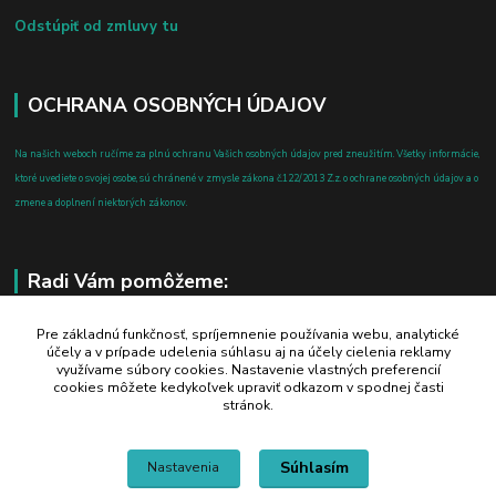
Odstúpiť od zmluvy tu
OCHRANA OSOBNÝCH ÚDAJOV
Na našich weboch ručíme za plnú ochranu Vašich osobných údajov pred zneužitím. Všetky informácie,
ktoré uvediete o svojej osobe, sú chránené v zmysle zákona č.122/2013 Z.z. o ochrane osobných údajov a o
zmene a doplnení niektorých zákonov.
Radi Vám pomôžeme:
+421 908 700 612
Pre základnú funkčnosť, spríjemnenie používania webu, analytické
účely a v prípade udelenia súhlasu aj na účely cielenia reklamy
po-pia: 8.00 - 16.00
využívame súbory cookies. Nastavenie vlastných preferencií
cookies môžete kedykoľvek upraviť odkazom v spodnej časti
business@jtf.sk
stránok.
Súhlasím
Nastavenia