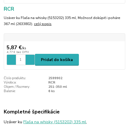
RCR
Uzáver ku Fľaša na whisky (5153202) 335 ml, Možnosť dokúpiť i poháre
367 ml (2633802).
celý popis
5,87 €
/
ks
4,77 €
bez DPH
Pridať do košíka
Číslo produktu:
2599902
Výrobca:
RCR
Objem / Rozmery:
251-350 ml
Balenie:
6 ks
Kompletné špecifikácie
Uzáver ku
Fľaša na whisky (5153202) 335 ml
,