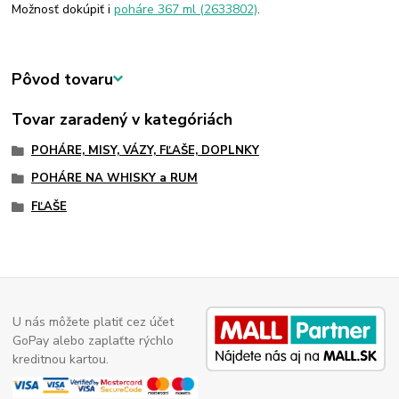
Možnosť dokúpiť i
poháre 367 ml (2633802)
.
Pôvod tovaru
Tovar zaradený v kategóriách
POHÁRE, MISY, VÁZY, FĽAŠE, DOPLNKY
POHÁRE NA WHISKY a RUM
FĽAŠE
U nás môžete platiť cez účet
GoPay alebo zaplaťte rýchlo
kreditnou kartou.