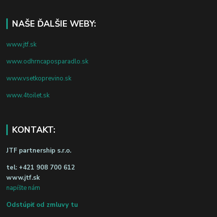
NAŠE ĎALŠIE WEBY:
www.jtf.sk
www.odhrncaposparadlo.sk
www.vsetkoprevino.sk
www.4toilet.sk
KONTAKT:
JTF partnership s.r.o.
tel:
+421 908 700 612
www.jtf.sk
napíšte nám
Odstúpiť od zmluvy tu