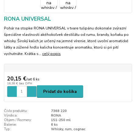
RONA UNIVERSAL
Pohár na stopke RONA UNIVERSAL v tvare tulipánu dokonale zvýrazní
špeciálne vlastnosti akéhokoľvek destilátu od rumu, brandy, koňaku po
whisky. Široký kalich je určený na jemné vírenie, ktoré uvoľní aromatické
látky a zúžené hrdlo kalicha koncentruje aromatiku, ktorú si pri pití
vychutnáte. Krátka s...
celý popis
20,15 €
/
set 6 ks
16,38 €
bez DPH
Pridať do košíka
Číslo produktu:
7368 220
Výrobca:
RONA
Objem / Rozmery:
151-250 ml
Balenie:
6 ks
Typ:
Whisky, rum, cognac