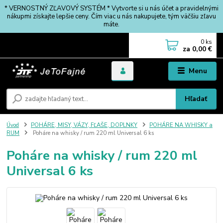
* VERNOSTNÝ ZĽAVOVÝ SYSTÉM * Vytvorte si u nás účet a pravidelnými
nákupmi získajte lepšie ceny. Čím viac u nás nakupujete, tým väčšiu zľavu
máte.
0
ks
za
0,00 €
Menu
Hľadať
Úvod
POHÁRE, MISY, VÁZY, FĽAŠE, DOPLNKY
POHÁRE NA WHISKY a
RUM
Poháre na whisky / rum 220 ml Universal 6 ks
Poháre na whisky / rum 220 ml
Universal 6 ks