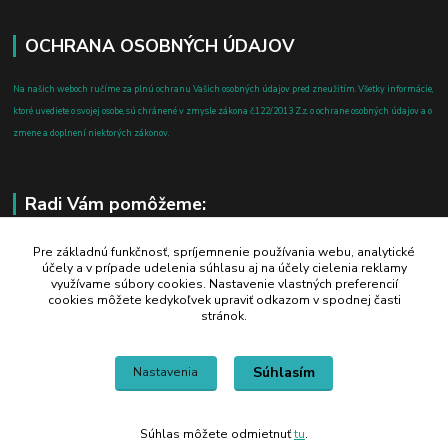
OCHRANA OSOBNÝCH ÚDAJOV
Na našich weboch ručíme za plnú ochranu Vašich osobných údajov pred zneužitím. Všetky informácie,
ktoré uvediete o svojej osobe, sú chránené v zmysle zákona č.122/2013 Z.z. o ochrane osobných údajov a o
zmene a doplnení niektorých zákonov.
Radi Vám pomôžeme:
+421 908 700 612
Pre základnú funkčnosť, spríjemnenie používania webu, analytické
účely a v prípade udelenia súhlasu aj na účely cielenia reklamy
po-pia: 8.00 - 16.00
využívame súbory cookies. Nastavenie vlastných preferencií
cookies môžete kedykoľvek upraviť odkazom v spodnej časti
business@jtf.sk
stránok.
Súhlasím
Nastavenia
Súhlas môžete odmietnuť
tu
.