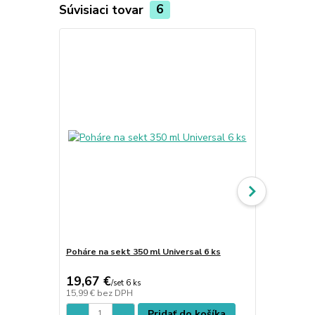
Súvisiaci tovar
6
Poháre na sekt 350 ml Universal 6 ks
Poháre na Pr
19,67 €
18,54 €
/
set 6 ks
/
s
15,99 €
bez DPH
15,07 €
bez 
Pridať do košíka