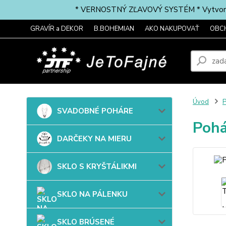
* VERNOSTNÝ ZĽAVOVÝ SYSTÉM * Vytvorte si 
GRAVÍR a DEKOR
B.BOHEMIAN
AKO NAKUPOVAŤ
OBC
Úvod
P
SVADOBNÉ POHÁRE
Pohá
DARČEKY NA MIERU
SKLO S KRYŠTÁLIKMI
SKLO NA PÁLENKU
SKLO BRÚSENÉ