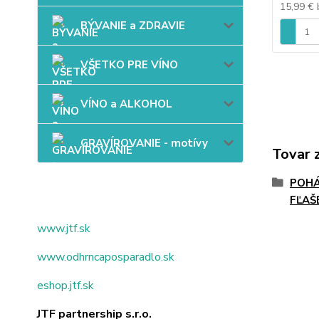
15,99 €
BÝVANIE a ZDRAVIE
VŠETKO PRE VÍNO
VÍNO a ALKOHOL
GRAVÍROVANIE - motívy
Tovar 
POHÁ
FĽAŠ
www.jtf.sk
www.odhrncaposparadlo.sk
eshop.jtf.sk
JTF partnership s.r.o.