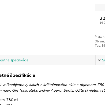
20
16,
Číslo p
Objem 
Typ:
Ma
etné špecifikácie
S
tné špecifikácie
ý veľkoobjemový kalich z krištalínového skla s objemom 780 ml,
- napr. Gin Tonic alebo známy Aperol Spritz. Užite si nielen l
em: 780 ml