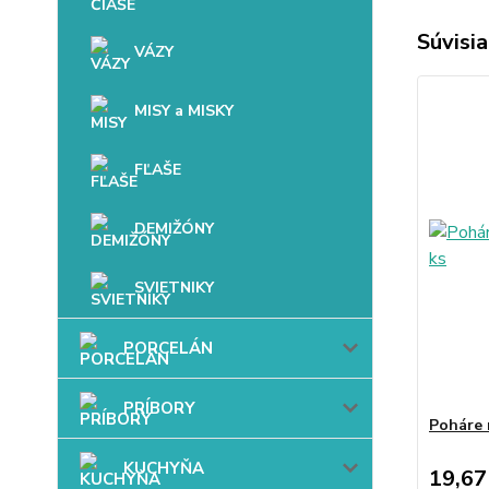
Súvisia
VÁZY
MISY a MISKY
FĽAŠE
DEMIŽÓNY
SVIETNIKY
PORCELÁN
PRÍBORY
Poháre 
KUCHYŇA
19,67