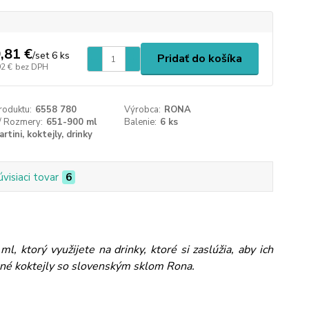
,81 €
/
set 6 ks
Pridať do košíka
92 €
bez DPH
roduktu:
6558 780
Výrobca:
RONA
/ Rozmery:
651-900 ml
Balenie:
6 ks
rtini, koktejly, drinky
úvisiaci tovar
6
 ktorý využijete na drinky, ktoré si zaslúžia, aby ich
etné koktejly so slovenským sklom Rona.