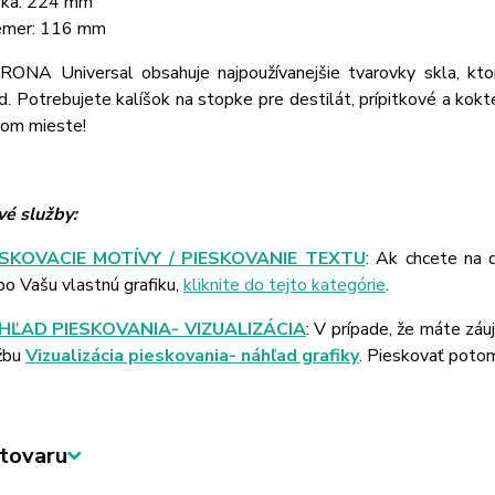
ka: 224 mm
emer: 116 mm
 RONA Universal obsahuje najpoužívanejšie tvarovky skla, k
. Potrebujete kalíšok na stopke pre destilát, prípitkové a kok
nom mieste!
é služby:
ESKOVACIE MOTÍVY / PIESKOVANIE TEXTU
: Ak chcete na 
bo Vašu vlastnú grafiku,
kliknite do tejto kategórie
.
HĽAD PIESKOVANIA- VIZUALIZÁCIA
: V prípade, že máte záu
žbu
Vizualizácia pieskovania- náhľad grafiky
. Pieskovať poto
tovaru