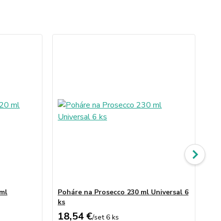
 ml
Poháre na Prosecco 230 ml Universal 6
Poh
ks
Uni
18,54 €
21
/
set 6 ks