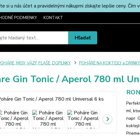
u nás účet a pravidelnými nákupmi získajte lepšie ceny. Čím via
HODNÉ PODMIENKY
KONTAKT
Hľadať
OHÁRE, MISY, VÁZY, FĽAŠE, DOPLNKY
POHÁRE NA KOKTEJLY a DRINKY
re Gin Tonic / Aperol 780 ml Uni
RON
Perfek
ml, kto
napr. G
koktej
Prieme