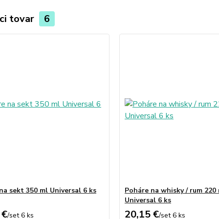
ci tovar
6
na sekt 350 ml Universal 6 ks
Poháre na whisky / rum 220
Universal 6 ks
 €
20,15 €
/
set 6 ks
/
set 6 ks