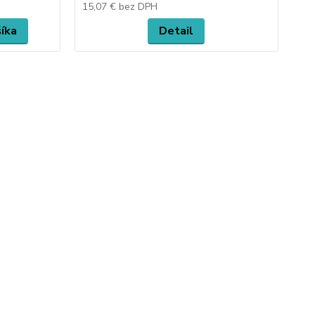
15,07 €
bez DPH
17
šíka
Detail