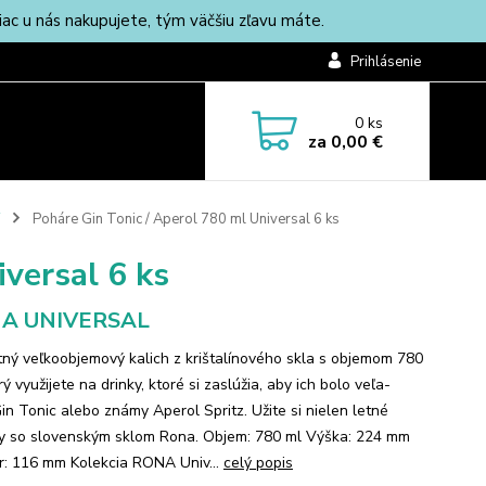
c u nás nakupujete, tým väčšiu zľavu máte.
Prihlásenie
0
ks
za
0,00 €
Poháre Gin Tonic / Aperol 780 ml Universal 6 ks
versal 6 ks
A UNIVERSAL
tný veľkoobjemový kalich z krištalínového skla s objemom 780
rý využijete na drinky, ktoré si zaslúžia, aby ich bolo veľa-
in Tonic alebo známy Aperol Spritz. Užite si nielen letné
ly so slovenským sklom Rona. Objem: 780 ml Výška: 224 mm
r: 116 mm Kolekcia RONA Univ...
celý popis