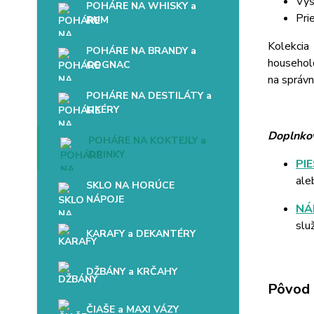
Výš
POHÁRE NA WHISKY a
Pri
RUM
Kolekcia
POHÁRE NA BRANDY a
household
COGNAC
na správ
POHÁRE NA DESTILÁTY a
LIKÉRY
Doplnkov
POHÁRE NA KOKTEJLY a
DRINKY
PI
ale
SKLO NA HORÚCE
NÁPOJE
NÁ
slu
KARAFY a DEKANTÉRY
DŽBÁNY a KRČAHY
Pôvod 
ČIAŠE a MAXI VÁZY