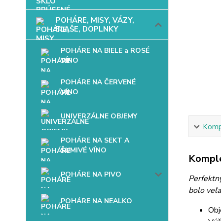
POHÁRE, MISY, VÁZY,
FĽAŠE, DOPLNKY
POHÁRE NA BIELE a ROSÉ
VÍNO
POHÁRE NA ČERVENÉ
VÍNO
UNIVERZÁLNE OBJEMY
Kompl
POHÁRE NA SEKT A
ŠUMIVÉ VÍNO
Komple
POHÁRE NA PIVO
Perfektn
bolo veľa
POHÁRE NA NEALKO
Obj