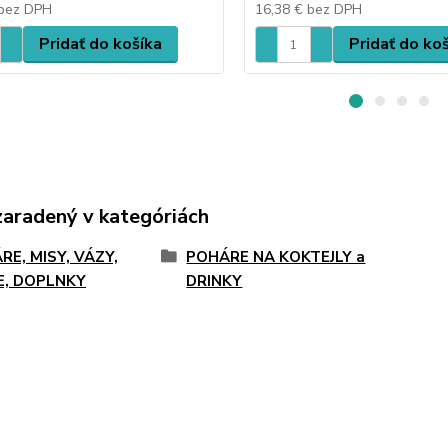
bez DPH
16,38 €
bez DPH
Pridať do košíka
Pridať do ko
zaradený v kategóriách
RE, MISY, VÁZY,
POHÁRE NA KOKTEJLY a
E, DOPLNKY
DRINKY