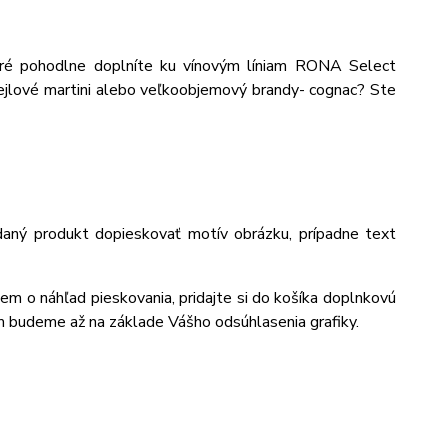
toré pohodlne doplníte ku vínovým líniam RONA Select
tejlové martini alebo veľkoobjemový brandy- cognac? Ste
daný produkt dopieskovať motív obrázku, prípadne text
jem o náhľad pieskovania, pridajte si do košíka doplnkovú
m budeme až na základe Vášho odsúhlasenia grafiky.