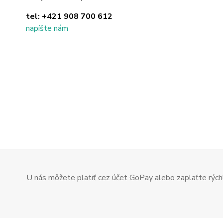
tel:
+421 908 700 612
napíšte nám
U nás môžete platiť cez účet GoPay alebo zaplaťte rýchl