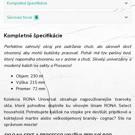
Kompletné špecifikácie
Súvisiaci tovar
6
Kompletné špecifikácie
Perfektne zahnutý okraj pre zadržanie chuti, ale zároveň dosť
otvorený, aby mohli bublinky pracovať. Pohár má tzv. perlivý bod,
ktorý napomáha otvoreniu sa v aróme a chuti. Skvelý, univerzálny a
moderný kalich na sekty a Prosecco!
Objem: 230 ml
Výška: 215 mm
Priemer: 72 mm
Kolekcia RONA Universal obsahuje najpoužívanejšie tvarovky
skla, ktoré pohodlne doplníte ku vínovým líniam RONA Select
household. Potrebujete kalíšok na stopke pre destilát, prípitkové a
koktejlové martini alebo veľkoobjemový brandy- cognac? Ste na
správnom mieste!