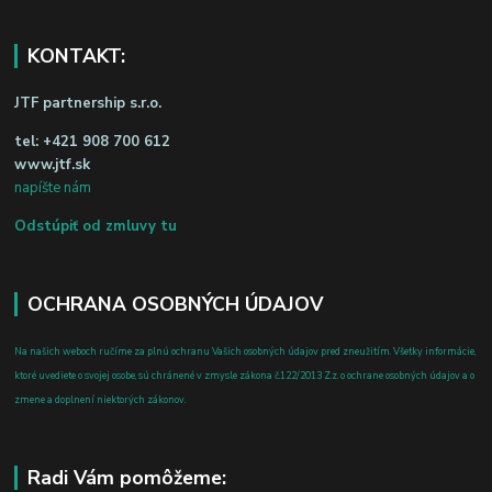
KONTAKT:
JTF partnership s.r.o.
tel:
+421 908 700 612
www.jtf.sk
napíšte nám
Odstúpiť od zmluvy tu
OCHRANA OSOBNÝCH ÚDAJOV
Na našich weboch ručíme za plnú ochranu Vašich osobných údajov pred zneužitím. Všetky informácie,
ktoré uvediete o svojej osobe, sú chránené v zmysle zákona č.122/2013 Z.z. o ochrane osobných údajov a o
zmene a doplnení niektorých zákonov.
Radi Vám pomôžeme: