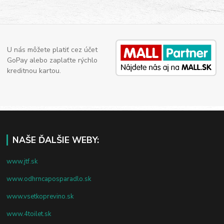
U nás môžete platiť cez účet
GoPay alebo zaplaťte rýchlo
kreditnou kartou.
NAŠE ĎALŠIE WEBY:
www.jtf.sk
www.odhrncaposparadlo.sk
www.vsetkoprevino.sk
www.4toilet.sk