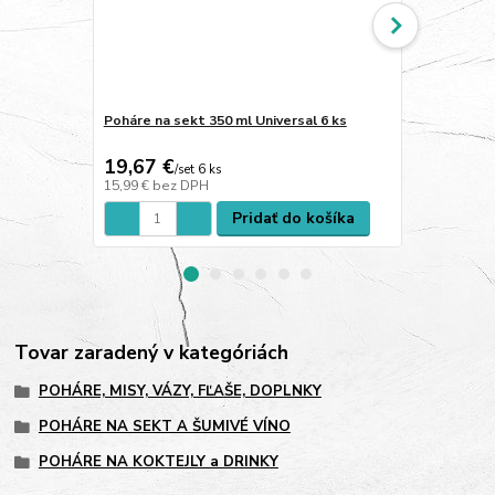
Poháre na sekt 350 ml Universal 6 ks
Poháre na wh
ks
19,67 €
20,15 €
/
set 6 ks
/
s
15,99 €
bez DPH
16,38 €
bez 
Pridať do košíka
Tovar zaradený v kategóriách
POHÁRE, MISY, VÁZY, FĽAŠE, DOPLNKY
POHÁRE NA SEKT A ŠUMIVÉ VÍNO
POHÁRE NA KOKTEJLY a DRINKY