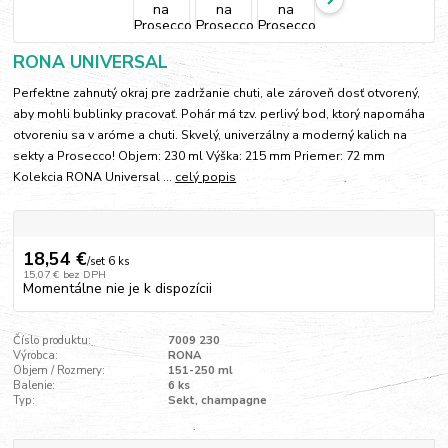
RONA UNIVERSAL
Perfektne zahnutý okraj pre zadržanie chuti, ale zároveň dosť otvorený,
aby mohli bublinky pracovať. Pohár má tzv. perlivý bod, ktorý napomáha
otvoreniu sa v aróme a chuti. Skvelý, univerzálny a moderný kalich na
sekty a Prosecco! Objem: 230 ml Výška: 215 mm Priemer: 72 mm
Kolekcia RONA Universal ...
celý popis
18,54 €
/
set 6 ks
15,07 €
bez DPH
Momentálne nie je k dispozícii
Číslo produktu:
7009 230
Výrobca:
RONA
Objem / Rozmery:
151-250 ml
Balenie:
6 ks
Typ:
Sekt, champagne