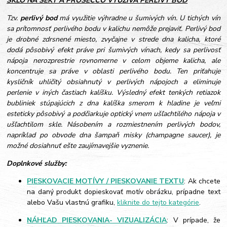
SKLO NA SEKT A PROSECCO VYUŽÍVA PERLIVÝ BOD
Tzv.
perlivý bod
má využitie výhradne u šumivých vín. U tichých vín
sa prítomnosť perlivého bodu v kalichu nemôže prejaviť. Perlivý bod
je drobné zdrsnené miesto, zvyčajne v strede dna kalicha, ktoré
dodá pôsobivý efekt práve pri šumivých vínach, kedy sa perlivosť
nápoja nerozprestrie rovnomerne v celom objeme kalicha, ale
koncentruje sa práve v oblasti perlivého bodu. Ten priťahuje
kysličník uhličitý obsiahnutý v perlivých nápojoch a eliminuje
perlenie v iných častiach kalíšku. Výsledný efekt tenkých retiazok
bubliniek stúpajúcich z dna kalíška smerom k hladine je veľmi
esteticky pôsobivý a podčiarkuje optický vnem ušľachtilého nápoja v
ušľachtilom skle. Násobením a rozmiestnením perlivých bodov,
napríklad po obvode dna šampaň misky (champagne saucer), je
možné dosiahnuť ešte zaujímavejšie vyznenie.
Doplnkové služby:
PIESKOVACIE MOTÍVY / PIESKOVANIE TEXTU
: Ak chcete
na daný produkt dopieskovať motív obrázku, prípadne text
alebo Vašu vlastnú grafiku,
kliknite do tejto kategórie
.
NÁHĽAD PIESKOVANIA- VIZUALIZÁCIA
: V prípade, že