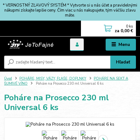
* VERNOSTNÝ ZĽAVOVÝ SYSTÉM * Vytvorte si u nás účet a pravidelnými
nákupmi získajte lepšie ceny. Čím viac u nás nakupujete, tým väčšiu zľavu
máte.
0
ks
za
0,00 €
Menu
Hľadať
Úvod
POHÁRE, MISY, VÁZY, FĽAŠE, DOPLNKY
POHÁRE NA SEKT A
ŠUMIVÉ VÍNO
Poháre na Prosecco 230 ml Universal 6 ks
Poháre na Prosecco 230 ml
Universal 6 ks