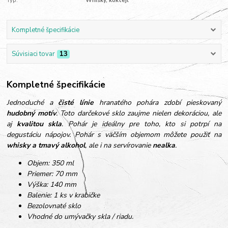
Typ:
Whisky, koktejl
Kompletné špecifikácie
Súvisiaci tovar
13
Kompletné špecifikácie
Jednoduché a
čisté línie
hranatého pohára zdobí pieskovaný
hudobný motív
. Toto darčekové sklo zaujme nielen dekoráciou, ale
aj
kvalitou skla
. Pohár je ideálny pre toho, kto si potrpí na
degustáciu nápojov. Pohár s väčším objemom môžete použiť na
whisky a tmavý alkohol
, ale i na servírovanie
nealka
.
Objem: 350 ml
Priemer: 70 mm
Výška: 140 mm
Balenie: 1 ks v krabičke
Bezolovnaté sklo
Vhodné do umývačky skla / riadu.