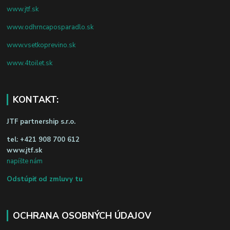
www.jtf.sk
www.odhrncaposparadlo.sk
www.vsetkoprevino.sk
www.4toilet.sk
KONTAKT:
JTF partnership s.r.o.
tel:
+421 908 700 612
www.jtf.sk
napíšte nám
Odstúpiť od zmluvy tu
OCHRANA OSOBNÝCH ÚDAJOV