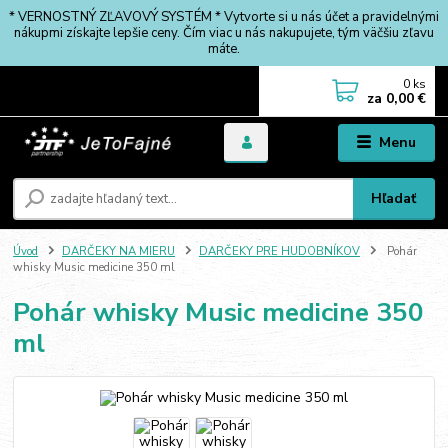
* VERNOSTNÝ ZĽAVOVÝ SYSTÉM * Vytvorte si u nás účet a pravidelnými
nákupmi získajte lepšie ceny. Čím viac u nás nakupujete, tým väčšiu zľavu
máte.
0
ks
za
0,00 €
Menu
Hľadať
Úvod
DARČEKY NA MIERU
DARČEKY PRE HUDOBNÍKOV
Pohár
whisky Music medicine 350 ml
Pohár whisky Music medicine 350
ml