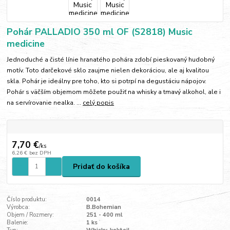
Pohár PALLADIO 350 ml OF (S2818) Music
medicine
Jednoduché a čisté línie hranatého pohára zdobí pieskovaný hudobný
motív. Toto darčekové sklo zaujme nielen dekoráciou, ale aj kvalitou
skla. Pohár je ideálny pre toho, kto si potrpí na degustáciu nápojov.
Pohár s väčším objemom môžete použiť na whisky a tmavý alkohol, ale i
na servírovanie nealka. ...
celý popis
7,70 €
/
ks
6,26 €
bez DPH
Pridať do košíka
Číslo produktu:
0014
Výrobca:
B.Bohemian
Objem / Rozmery:
251 - 400 ml
Balenie:
1 ks