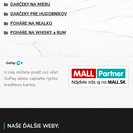
DARČEKY NA MIERU
DARČEKY PRE HUDOBNÍKOV
POHÁRE NA NEALKO
POHÁRE NA WHISKY a RUM
U nás môžete platiť cez účet
GoPay alebo zaplaťte rýchlo
kreditnou kartou.
NAŠE ĎALŠIE WEBY: