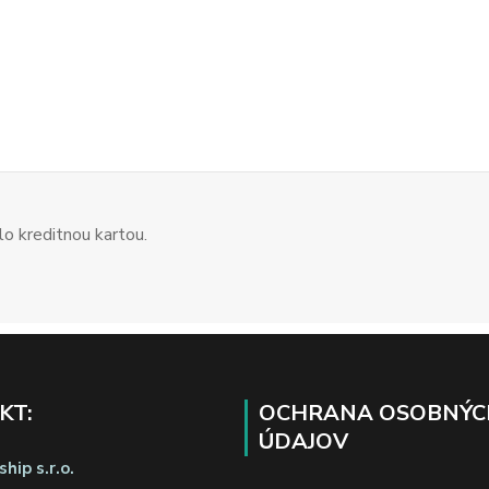
o kreditnou kartou.
KT:
OCHRANA OSOBNÝC
ÚDAJOV
hip s.r.o.