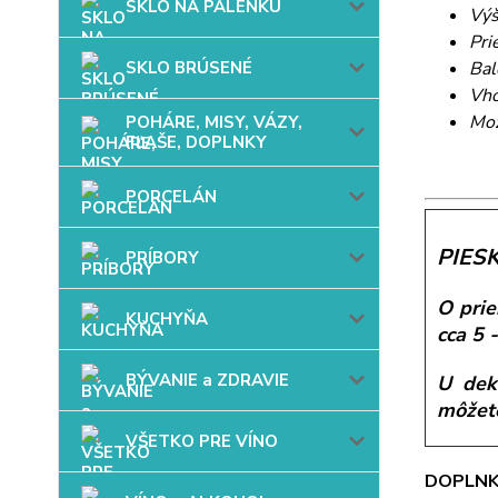
SKLO NA PÁLENKU
Výš
Pri
SKLO BRÚSENÉ
Bal
Vho
Mož
POHÁRE, MISY, VÁZY,
FĽAŠE, DOPLNKY
PORCELÁN
PIESK
PRÍBORY
O prie
KUCHYŇA
cca 5 
BÝVANIE a ZDRAVIE
U dek
môžete
VŠETKO PRE VÍNO
DOPLNK