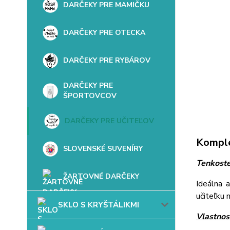
DARČEKY PRE MAMIČKU
DARČEKY PRE OTECKA
DARČEKY PRE RYBÁROV
DARČEKY PRE
ŠPORTOVCOV
DARČEKY PRE UČITEĽOV
Komple
SLOVENSKÉ SUVENÍRY
Tenkoste
ŽARTOVNÉ DARČEKY
Ideálna 
učiteľku
SKLO S KRYŠTÁLIKMI
Vlastnost