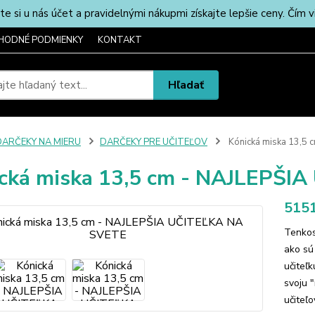
u nás účet a pravidelnými nákupmi získajte lepšie ceny. Čím via
HODNÉ PODMIENKY
KONTAKT
Hľadať
DARČEKY NA MIERU
DARČEKY PRE UČITEĽOV
Kónická miska 13,5
cká miska 13,5 cm - NAJLEPŠI
5151
Tenkos
ako sú
učiteľ
svoju 
učiteľ