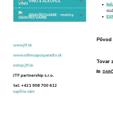
VÍNO a ALKOHOL
NÁ
slu
GRAVÍROVANIE - motívy
EX
Pôvod 
www.jtf.sk
www.odhrncaposparadlo.sk
Tovar 
eshop.jtf.sk
DARČ
JTF partnership s.r.o.
tel:
+421 908 700 612
napíšte nám