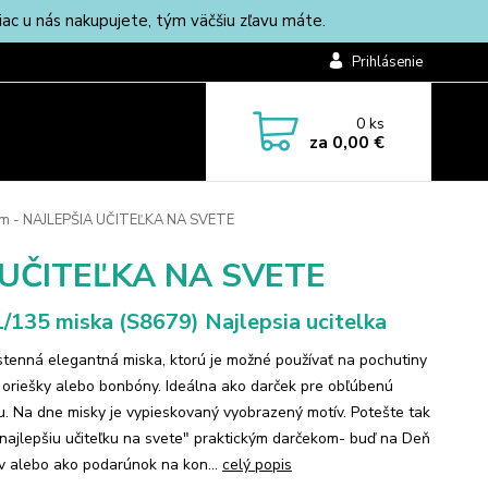
c u nás nakupujete, tým väčšiu zľavu máte.
Prihlásenie
0
ks
za
0,00 €
 cm - NAJLEPŠIA UČITEĽKA NA SVETE
A UČITEĽKA NA SVETE
/135 miska (S8679) Najlepsia ucitelka
tenná elegantná miska, ktorú je možné používať na pochutiny
 oriešky alebo bonbóny. Ideálna ako darček pre obľúbenú
ku. Na dne misky je vypieskovaný vyobrazený motív. Potešte tak
"najlepšiu učiteľku na svete" praktickým darčekom- buď na Deň
ov alebo ako podarúnok na kon...
celý popis