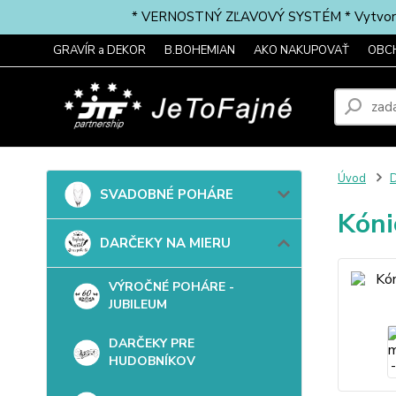
* VERNOSTNÝ ZĽAVOVÝ SYSTÉM * Vytvorte si 
GRAVÍR a DEKOR
B.BOHEMIAN
AKO NAKUPOVAŤ
OBC
Úvod
SVADOBNÉ POHÁRE
Kóni
DARČEKY NA MIERU
VÝROČNÉ POHÁRE -
JUBILEUM
DARČEKY PRE
HUDOBNÍKOV