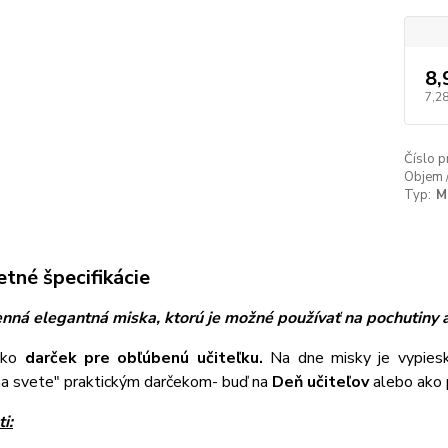
8,
7,28
Číslo p
Objem 
Typ:
M
tné špecifikácie
nná elegantná miska, ktorú je možné používať na pochutiny 
ako
darček pre obľúbenú učiteľku.
Na dne misky je vypiesk
 na svete" praktickým darčekom- buď na
Deň učiteľov
alebo ako
i: