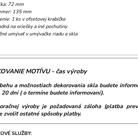
ka: 72 mm
emer: 135 mm
enie: 1 ks v ofsetovej krabičke
dná na oriešky a iné pochutiny
né umývať v umývačke riadu a skla
OVANIE MOTÍVU - čas výroby
behu a možnostiach dekorovania skla budete informo
- 20 dní ( o termíne budete informovaní).
oračnej výroby je požadovaná záloha (platba prev
 zvoliť ostatné spôsoby platby.
OVÉ SLUŽBY: