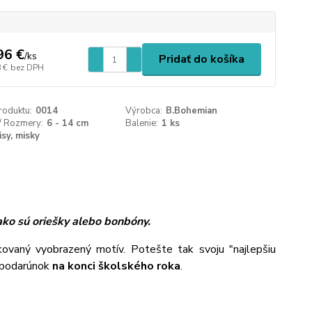
96 €
/
ks
Pridať do košíka
 €
bez DPH
roduktu:
0014
Výrobca:
B.Bohemian
/ Rozmery:
6 - 14 cm
Balenie:
1 ks
isy, misky
ako sú oriešky alebo bonbóny.
ovaný vyobrazený motív. Potešte tak svoju "najlepšiu
 podarúnok
na konci školského roka
.