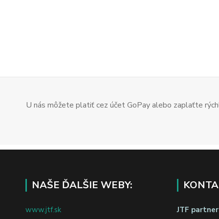
U nás môžete platiť cez účet GoPay alebo zaplaťte rýchl
NAŠE ĎALŠIE WEBY:
KONTA
www.jtf.sk
JTF partners