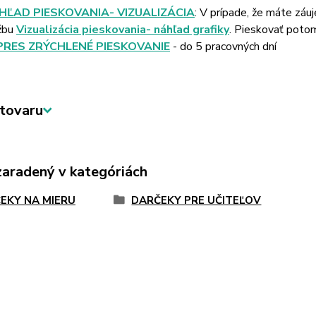
HĽAD PIESKOVANIA- VIZUALIZÁCIA
: V prípade, že máte záu
žbu
Vizualizácia pieskovania- náhľad grafiky
. Pieskovať poto
PRES ZRÝCHLENÉ PIESKOVANIE
- do 5 pracovných dní
tovaru
zaradený v kategóriách
EKY NA MIERU
DARČEKY PRE UČITEĽOV