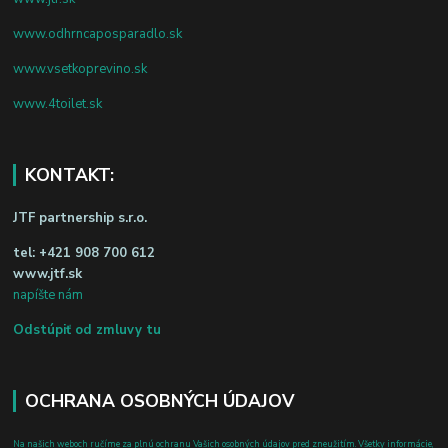
www.odhrncaposparadlo.sk
www.vsetkoprevino.sk
www.4toilet.sk
KONTAKT:
JTF partnership s.r.o.
tel:
+421 908 700 612
www.jtf.sk
napíšte nám
Odstúpiť od zmluvy tu
OCHRANA OSOBNÝCH ÚDAJOV
Na našich weboch ručíme za plnú ochranu Vašich osobných údajov pred zneužitím. Všetky informácie,