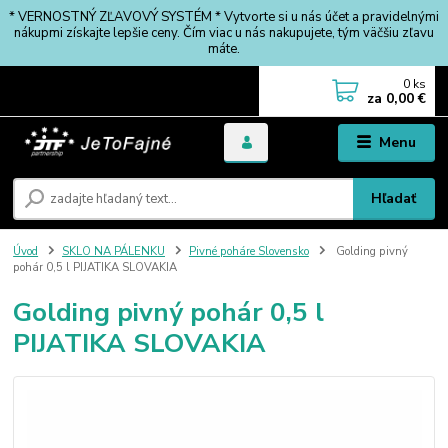
* VERNOSTNÝ ZĽAVOVÝ SYSTÉM * Vytvorte si u nás účet a pravidelnými
nákupmi získajte lepšie ceny. Čím viac u nás nakupujete, tým väčšiu zľavu
máte.
0
ks
za
0,00 €
Menu
Hľadať
Úvod
SKLO NA PÁLENKU
Pivné poháre Slovensko
Golding pivný
pohár 0,5 l PIJATIKA SLOVAKIA
Golding pivný pohár 0,5 l
PIJATIKA SLOVAKIA