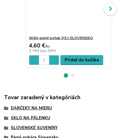
Willy pivný pohár 0,5 l SLOVENSKO
Willy pivný 
4,60 €
4,60 €
/
ks
/
ks
3,74 €
bez DPH
3,74 €
bez D
Pridať do košíka
Tovar zaradený v kategóriách
DARČEKY NA MIERU
SKLO NA PÁLENKU
SLOVENSKÉ SUVENÍRY
Pivné poháre Slovensko