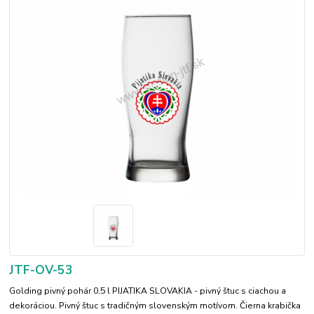
JTF-OV-53
Golding pivný pohár 0,5 l PIJATIKA SLOVAKIA - pivný štuc s ciachou a
dekoráciou. Pivný štuc s tradičným slovenským motívom. Čierna krabička