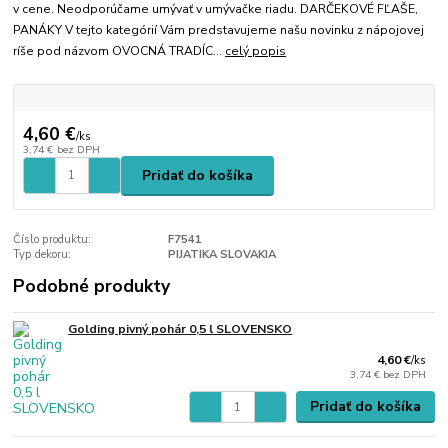
v cene. Neodporúčame umývať v umývačke riadu. DARČEKOVÉ FĽAŠE,
PANÁKY V tejto kategórií Vám predstavujeme našu novinku z nápojovej
ríše pod názvom OVOCNÁ TRADÍC...
celý popis
4,60 €
/
ks
3,74 €
bez DPH
Pridať do košíka
Číslo produktu:
F7541
Typ dekoru:
PIJATIKA SLOVAKIA
Podobné produkty
Golding pivný pohár 0,5 l SLOVENSKO
4,60 €
/
ks
3,74 €
bez DPH
Pridať do košíka