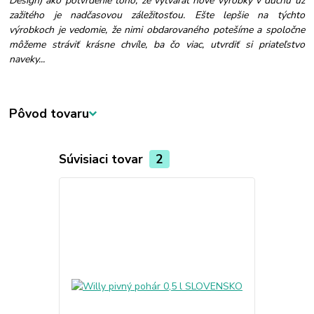
Design) ako potvrdenie toho, že vytvárať nové výrobky v duchu už
zažitého je nadčasovou záležitosťou. Ešte lepšie na týchto
výrobkoch je vedomie, že nimi obdarovaného potešíme a spoločne
môžeme stráviť krásne chvíle, ba čo viac, utvrdiť si priateľstvo
naveky...
Pôvod tovaru
Súvisiaci tovar
2