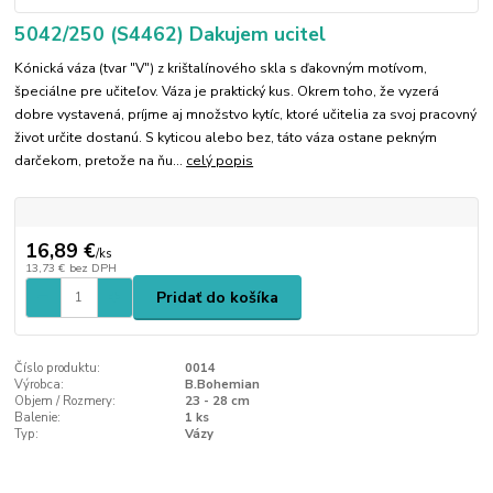
5042/250 (S4462) Dakujem ucitel
Kónická váza (tvar "V") z krištalínového skla s ďakovným motívom,
špeciálne pre učiteľov. Váza je praktický kus. Okrem toho, že vyzerá
dobre vystavená, príjme aj množstvo kytíc, ktoré učitelia za svoj pracovný
život určite dostanú. S kyticou alebo bez, táto váza ostane pekným
darčekom, pretože na ňu...
celý popis
16,89 €
/
ks
13,73 €
bez DPH
Pridať do košíka
Číslo produktu:
0014
Výrobca:
B.Bohemian
Objem / Rozmery:
23 - 28 cm
Balenie:
1 ks
Typ:
Vázy