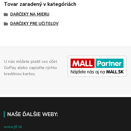
Tovar zaradený v kategóriách
DARČEKY NA MIERU
DARČEKY PRE UČITEĽOV
U nás môžete platiť cez účet
GoPay alebo zaplaťte rýchlo
kreditnou kartou.
NAŠE ĎALŠIE WEBY:
www.jtf.sk