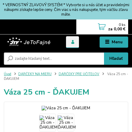
* VERNOSTNÝ ZĽAVOVÝ SYSTÉM * Vytvorte si u nás účet a pravidelnými
nákupmi získajte lepšie ceny. Čím viac u nás nakupujete, tým väčšiu zľavu
máte.
0
ks
za
0,00 €
Menu
Hľadať
Úvod
DARČEKY NA MIERU
DARČEKY PRE UČITEĽOV
Váza 25 cm -
ĎAKUJEM
Váza 25 cm - ĎAKUJEM