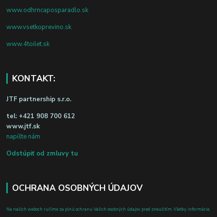
www.odhrncaposparadlo.sk
www.vsetkoprevino.sk
www.4toilet.sk
KONTAKT:
JTF partnership s.r.o.
tel:
+421 908 700 612
www.jtf.sk
napíšte nám
Odstúpiť od zmluvy tu
OCHRANA OSOBNÝCH ÚDAJOV
Na našich weboch ručíme za plnú ochranu Vašich osobných údajov pred zneužitím. Všetky informácie,