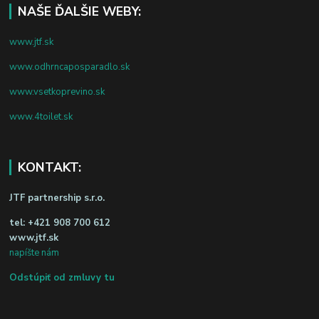
NAŠE ĎALŠIE WEBY:
www.jtf.sk
www.odhrncaposparadlo.sk
www.vsetkoprevino.sk
www.4toilet.sk
KONTAKT:
JTF partnership s.r.o.
tel:
+421 908 700 612
www.jtf.sk
napíšte nám
Odstúpiť od zmluvy tu