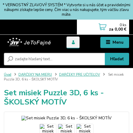
* VERNOSTNÝ ZĽAVOVÝ SYSTÉM * Vytvorte si u nás účet a pravidelnými
nákupmi získajte lepšie ceny. Čím viac u nás nakupujete, tým väčšiu zľavu
máte.
0
ks
za
0,00 €
Menu
Hľadať
Úvod
DARČEKY NA MIERU
DARČEKY PRE UČITEĽOV
Set misiek
Puzzle 3D, 6 ks - ŠKOLSKÝ MOTÍV
Set misiek Puzzle 3D, 6 ks -
ŠKOLSKÝ MOTÍV