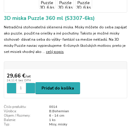
3D miska Puzzle 360 ml (S3307-6ks)
Netradičná stohovateľná sklenená miska. Misky môžete do seba zapájať
ako puzzle, použiť na oriešky a iné pochutiny. Takisto je možné misky
stohovať- dávať na seba do výšky- fantázií sa medze nekladú. Na 3D
misky Puzzle naviac vypieskujeme 6 rôznych školských motívov, preto je
set misiek vhodný ako ...
celý popis
29,66 €
/
set
24,11 €
bez DPH
Pridať do košíka
Číslo produktu:
0014
Výrobca:
B.Bohemian
Objem / Rozmery:
6 - 14 cm
Balenie:
1 ks
Typ:
Misy, misky