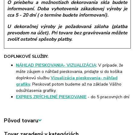
O priebehu a možnostiach dekorovania skla budete
informovaní. Doba vyhotovenia zákazkovej výroby je
cca 5 - 20 dní ( o termíne budete informovaní).
U dekoračnej výroby je požadovaná záloha (platba
prevodom na účet). Pri tovare bez gravírovania môžete
zvoliť ostatné spôsoby platby.
DOPLNKOVÉ SLUŽBY:
NÁHĽAD PIESKOVANIA- VIZUALIZÁCIA
: V prípade, že
máte záujem o náhľad pieskovania, pridajte si do košíka
doplnkovú službu
Vizualizácia pieskovania- náhľad
grafiky
. Pieskovať potom budeme až na základe Vášho
odsúhlasenia grafiky.
EXPRES ZRÝCHLENÉ PIESKOVANIE
- do 5 pracovných dní
Pôvod tovaru
Tovar zaradený v kategóriách