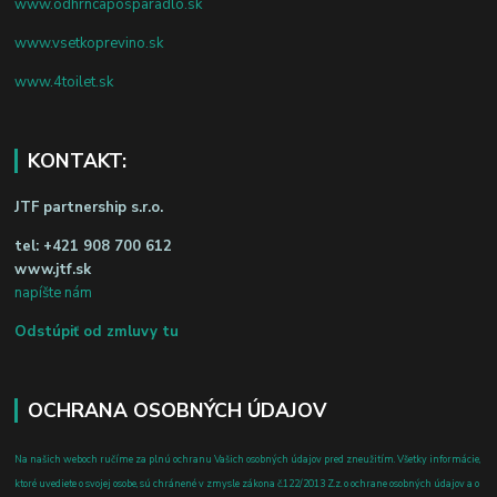
www.odhrncaposparadlo.sk
www.vsetkoprevino.sk
www.4toilet.sk
KONTAKT:
JTF partnership s.r.o.
tel:
+421 908 700 612
www.jtf.sk
napíšte nám
Odstúpiť od zmluvy tu
OCHRANA OSOBNÝCH ÚDAJOV
Na našich weboch ručíme za plnú ochranu Vašich osobných údajov pred zneužitím. Všetky informácie,
ktoré uvediete o svojej osobe, sú chránené v zmysle zákona č.122/2013 Z.z. o ochrane osobných údajov a o