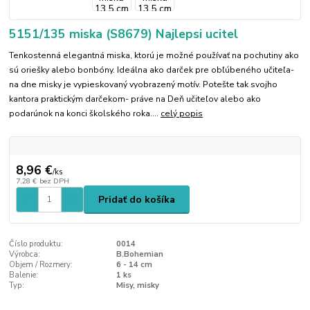
5151/135 miska (S8679) Najlepsi ucitel
Tenkostenná elegantná miska, ktorú je možné používať na pochutiny ako
sú oriešky alebo bonbóny. Ideálna ako darček pre obľúbeného učiteľa-
na dne misky je vypieskovaný vyobrazený motív. Potešte tak svojho
kantora praktickým darčekom- práve na Deň učiteľov alebo ako
podarúnok na konci školského roka....
celý popis
8,96 €
/
ks
7,28 €
bez DPH
Pridať do košíka
Číslo produktu:
0014
Výrobca:
B.Bohemian
Objem / Rozmery:
6 - 14 cm
Balenie:
1 ks
Typ:
Misy, misky