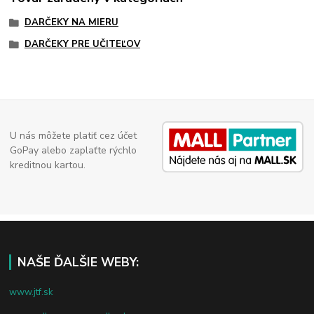
DARČEKY NA MIERU
DARČEKY PRE UČITEĽOV
U nás môžete platiť cez účet
GoPay alebo zaplaťte rýchlo
kreditnou kartou.
NAŠE ĎALŠIE WEBY:
www.jtf.sk