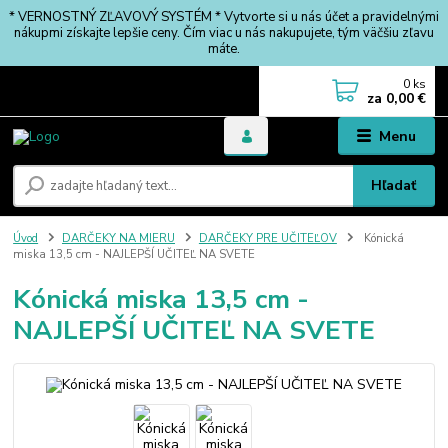
* VERNOSTNÝ ZĽAVOVÝ SYSTÉM * Vytvorte si u nás účet a pravidelnými
nákupmi získajte lepšie ceny. Čím viac u nás nakupujete, tým väčšiu zľavu
máte.
0
ks
za
0,00 €
Menu
Hľadať
Úvod
DARČEKY NA MIERU
DARČEKY PRE UČITEĽOV
Kónická
miska 13,5 cm - NAJLEPŠÍ UČITEĽ NA SVETE
Kónická miska 13,5 cm -
NAJLEPŠÍ UČITEĽ NA SVETE