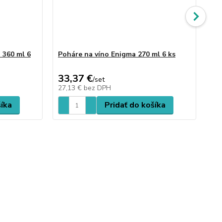
 360 ml 6
Poháre na víno Enigma 270 ml 6 ks
Po
33,37 €
38
/
set
27,13 €
bez DPH
31
šíka
Pridať do košíka