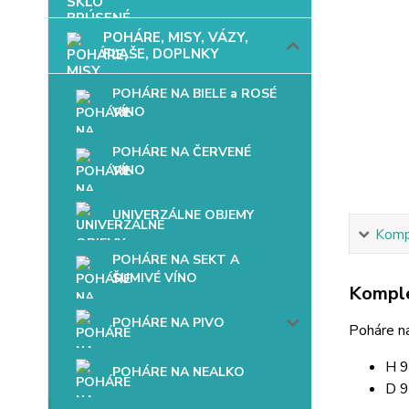
POHÁRE, MISY, VÁZY,
FĽAŠE, DOPLNKY
POHÁRE NA BIELE a ROSÉ
VÍNO
POHÁRE NA ČERVENÉ
VÍNO
UNIVERZÁLNE OBJEMY
Kompl
POHÁRE NA SEKT A
ŠUMIVÉ VÍNO
Komple
POHÁRE NA PIVO
Poháre n
H 
POHÁRE NA NEALKO
D 