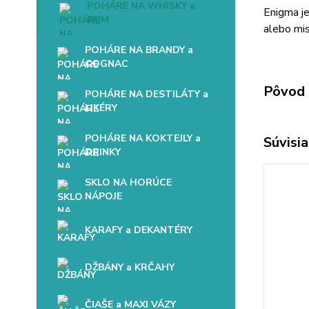
POHÁRE NA WHISKY a
Enigma je
RUM
alebo mis
POHÁRE NA BRANDY a
COGNAC
Pôvod 
POHÁRE NA DESTILÁTY a
LIKÉRY
POHÁRE NA KOKTEJLY a
Súvisia
DRINKY
SKLO NA HORÚCE
NÁPOJE
KARAFY a DEKANTÉRY
DŽBÁNY a KRČAHY
ČIAŠE a MAXI VÁZY