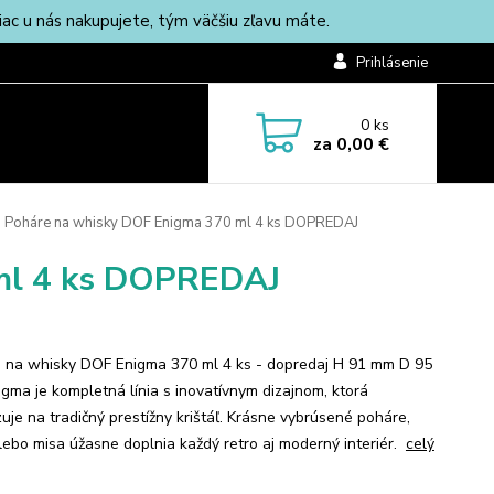
c u nás nakupujete, tým väčšiu zľavu máte.
Prihlásenie
0
ks
za
0,00 €
Poháre na whisky DOF Enigma 370 ml 4 ks DOPREDAJ
ml 4 ks DOPREDAJ
 na whisky DOF Enigma 370 ml 4 ks - dopredaj H 91 mm D 95
gma je kompletná línia s inovatívnym dizajnom, ktorá
uje na tradičný prestížny krištáľ. Krásne vybrúsené poháre,
lebo misa úžasne doplnia každý retro aj moderný interiér.
celý