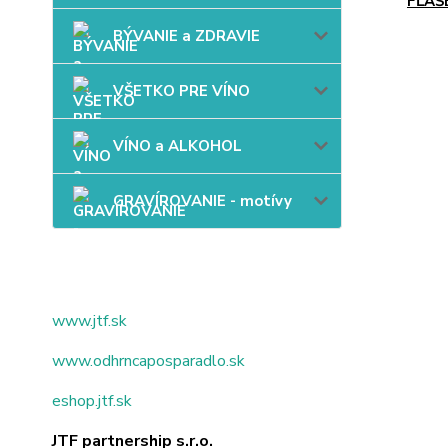
FĽAŠ
BÝVANIE a ZDRAVIE
VŠETKO PRE VÍNO
VÍNO a ALKOHOL
GRAVÍROVANIE - motívy
www.jtf.sk
www.odhrncaposparadlo.sk
eshop.jtf.sk
JTF partnership s.r.o.