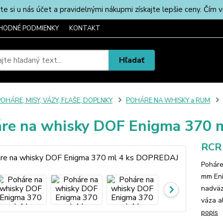
u nás účet a pravidelnými nákupmi získajte lepšie ceny. Čím via
HODNÉ PODMIENKY
KONTAKT
Hľadať
OHÁRE, MISY, VÁZY, FĽAŠE, DOPLNKY
POHÁRE NA WHISKY a RUM
re na whisky DOF Enigma 370 
RCR
Poháre
mm Eni
nadväz
váza a
popis