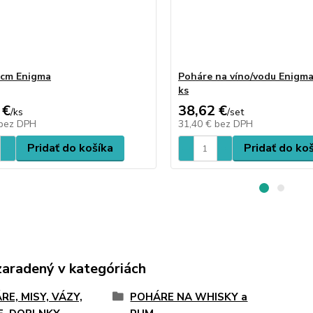
 cm Enigma
Poháre na víno/vodu Enigma
ks
 €
38,62 €
/
ks
/
set
bez DPH
31,40 €
bez DPH
Pridať do košíka
Pridať do ko
zaradený v kategóriách
RE, MISY, VÁZY,
POHÁRE NA WHISKY a