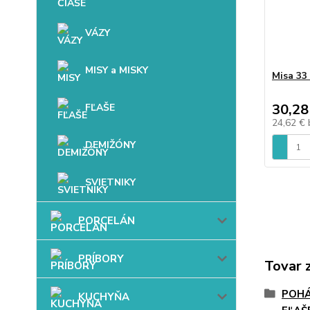
VÁZY
MISY a MISKY
Misa 33
30,28
FĽAŠE
24,62 €
DEMIŽÓNY
SVIETNIKY
PORCELÁN
PRÍBORY
Tovar 
POHÁ
KUCHYŇA