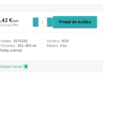
,42 €
/
set
Pridať do košíka
41 €
bez DPH
roduktu:
2575202
Výrobca:
RCR
/ Rozmery:
351-450 ml
Balenie:
6 ks
hisky, koktejl
úvisiaci tovar
4