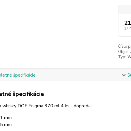
21
17,
Číslo p
Objem 
Typ:
W
etné špecifikácie
S
tné špecifikácie
a whisky DOF Enigma 370 ml 4 ks - dopredaj
91 mm
95 mm