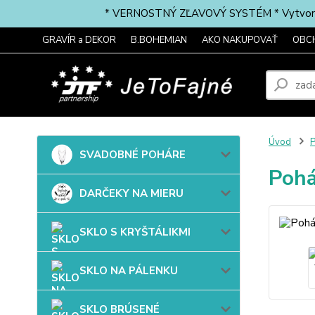
* VERNOSTNÝ ZĽAVOVÝ SYSTÉM * Vytvorte si 
GRAVÍR a DEKOR
B.BOHEMIAN
AKO NAKUPOVAŤ
OBC
Úvod
P
SVADOBNÉ POHÁRE
Pohá
DARČEKY NA MIERU
SKLO S KRYŠTÁLIKMI
SKLO NA PÁLENKU
SKLO BRÚSENÉ