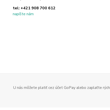
tel:
+421 908 700 612
napíšte nám
U nás môžete platiť cez účet GoPay alebo zaplaťte rýchl