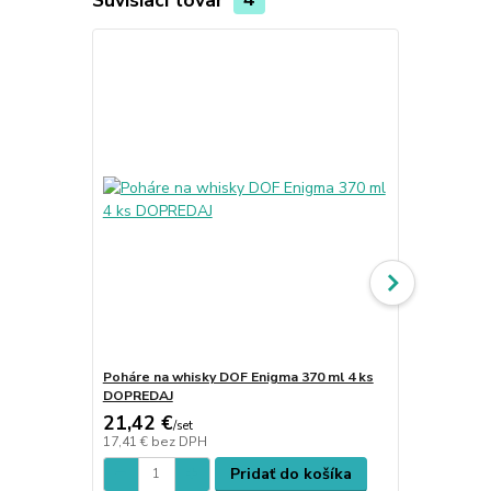
Poháre na whisky DOF Enigma 370 ml 4 ks
Poháre na ví
DOPREDAJ
21,42 €
33,37 €
/
set
/
s
17,41 €
bez DPH
27,13 €
bez 
Pridať do košíka