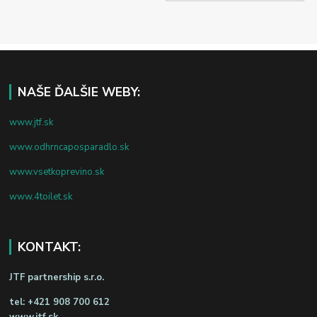
NAŠE ĎALŠIE WEBY:
www.jtf.sk
www.odhrncaposparadlo.sk
www.vsetkoprevino.sk
www.4toilet.sk
KONTAKT:
JTF partnership s.r.o.
tel:
+421 908 700 612
www.jtf.sk