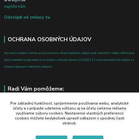
napíšte nám
Odstúpiť od zmluvy tu
OCHRANA OSOBNÝCH ÚDAJOV
Na našich weboch ručíme za plnú ochranu Vašich osobných údajov pred zneužitím. Všetky informácie,
ktoré uvediete o svojej osobe, sú chránené v zmysle zákona č.122/2013 Z.z. o ochrane osobných údajov a o
zmene a doplnení niektorých zákonov.
Radi Vám pomôžeme:
+421 908 700 612
Pre základnú funkčnosť, spríjemnenie používania webu, analytické
účely a v prípade udelenia súhlasu aj na účely cielenia reklamy
po-pia: 8.00 - 16.00
využívame súbory cookies. Nastavenie vlastných preferencií
cookies môžete kedykoľvek upraviť odkazom v spodnej časti
business@jtf.sk
stránok.