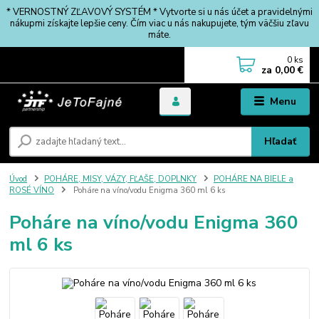
* VERNOSTNÝ ZĽAVOVÝ SYSTÉM * Vytvorte si u nás účet a pravidelnými
nákupmi získajte lepšie ceny. Čím viac u nás nakupujete, tým väčšiu zľavu
máte.
0
ks
za
0,00 €
Menu
Hľadať
Úvod
POHÁRE, MISY, VÁZY, FĽAŠE, DOPLNKY
POHÁRE NA BIELE a
ROSÉ VÍNO
Poháre na víno/vodu Enigma 360 ml 6 ks
Poháre na víno/vodu Enigma 360
ml 6 ks