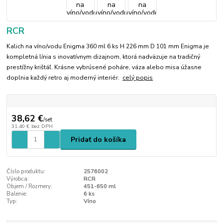
RCR
Kalich na víno/vodu Enigma 360 ml 6 ks H 226 mm D 101 mm Enigma je
kompletná línia s inovatívnym dizajnom, ktorá nadväzuje na tradičný
prestížny krištáľ. Krásne vybrúsené poháre, váza alebo misa úžasne
doplnia každý retro aj moderný interiér.
celý popis
38,62 €
/
set
31,40 €
bez DPH
Pridať do košíka
Číslo produktu:
2576002
Výrobca:
RCR
Objem / Rozmery:
451-650 ml
Balenie:
6 ks
Typ:
Víno