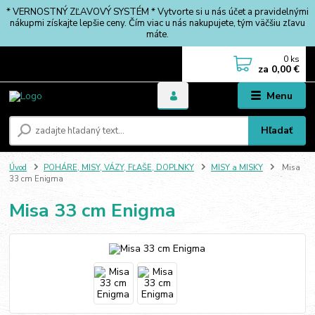
* VERNOSTNÝ ZĽAVOVÝ SYSTÉM * Vytvorte si u nás účet a pravidelnými
nákupmi získajte lepšie ceny. Čím viac u nás nakupujete, tým väčšiu zľavu
máte.
0
ks
za
0,00 €
Menu
Hľadať
Úvod
POHÁRE, MISY, VÁZY, FĽAŠE, DOPLNKY
MISY a MISKY
Misa
33 cm Enigma
Misa 33 cm Enigma