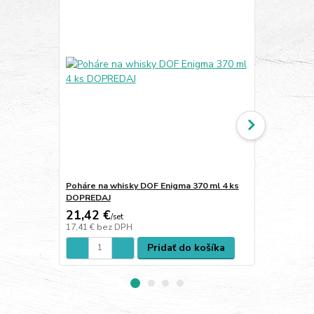
Poháre na whisky DOF Enigma 370 ml 4 ks
Poháre na ví
DOPREDAJ
21,42 €
38,62 €
/
set
/
s
17,41 €
bez DPH
31,40 €
bez 
Pridať do košíka