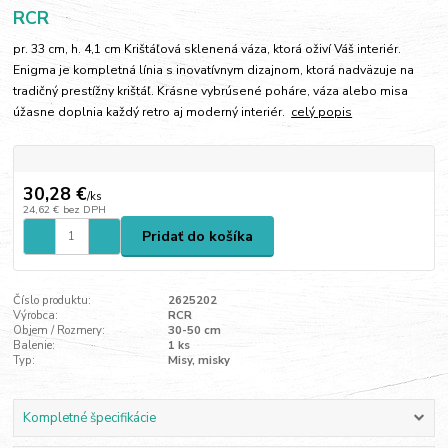
RCR
pr. 33 cm, h. 4,1 cm Krištáľová sklenená váza, ktorá oživí Váš interiér.
Enigma je kompletná línia s inovatívnym dizajnom, ktorá nadväzuje na
tradičný prestížny krištáľ. Krásne vybrúsené poháre, váza alebo misa
úžasne doplnia každý retro aj moderný interiér.
celý popis
30,28 €
/
ks
24,62 €
bez DPH
Pridať do košíka
Číslo produktu:
2625202
Výrobca:
RCR
Objem / Rozmery:
30-50 cm
Balenie:
1 ks
Typ:
Misy, misky
Kompletné špecifikácie