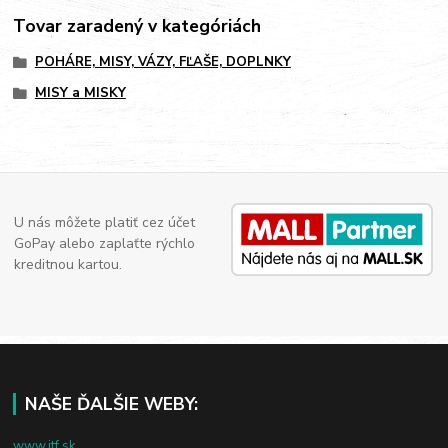
Tovar zaradený v kategóriách
POHÁRE, MISY, VÁZY, FĽAŠE, DOPLNKY
MISY a MISKY
U nás môžete platiť cez účet
GoPay alebo zaplaťte rýchlo
kreditnou kartou.
NAŠE ĎALŠIE WEBY:
www.jtf.sk