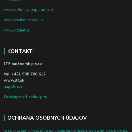
www.odhrncaposparadlo.sk
www.vsetkoprevino.sk
www.4toilet.sk
KONTAKT:
JTF partnership s.r.o.
tel:
+421 908 700 612
www.jtf.sk
napíšte nám
Odstúpiť od zmluvy tu
OCHRANA OSOBNÝCH ÚDAJOV
Na našich weboch ručíme za plnú ochranu Vašich osobných údajov pred zneužitím. Všetky informácie,