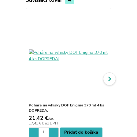
Poháre na whisky DOF Enigma 370 ml 4 ks
Misa 33 cm 
DOPREDAJ
21,42 €
30,28 €
/
set
/
k
17,41 €
bez DPH
24,62 €
bez 
Pridať do košíka