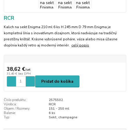
RCR
Kalich na sekt Enigma 210 ml 6 ks H 245 mm D 79 mm Enigma je
kompletná línia s inovatívnym dizajnom, ktorá nadväzuje na tradičný
prestížny krištáľ. Krásne vybrúsené poháre, váza alebo misa úžasne
doplnia každý retro aj moderný interiér.
celý popis
38,62 €
/
set
31,40 €
bez DPH
Pridať do košíka
Číslo produktu:
2575502
Výrobca:
RCR
Objem / Rozmery:
151 - 250 ml
Balenie:
6 ks
Typ:
Sekt, champagne