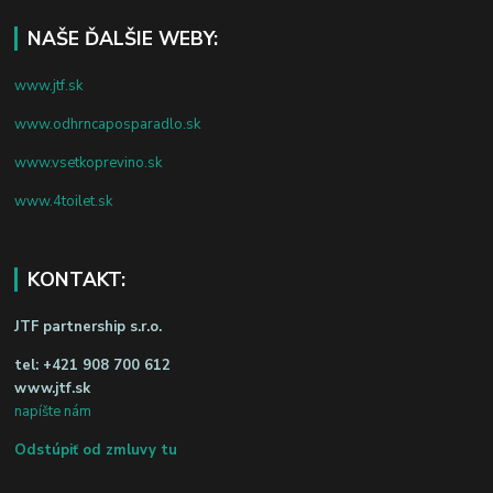
NAŠE ĎALŠIE WEBY:
www.jtf.sk
www.odhrncaposparadlo.sk
www.vsetkoprevino.sk
www.4toilet.sk
KONTAKT:
JTF partnership s.r.o.
tel:
+421 908 700 612
www.jtf.sk
napíšte nám
Odstúpiť od zmluvy tu