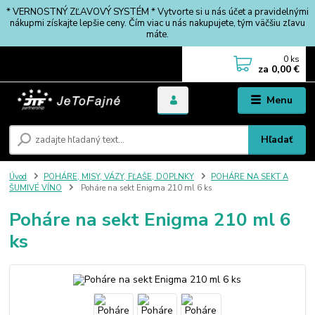
* VERNOSTNÝ ZĽAVOVÝ SYSTÉM * Vytvorte si u nás účet a pravidelnými
nákupmi získajte lepšie ceny. Čím viac u nás nakupujete, tým väčšiu zľavu
máte.
0
ks
za
0,00 €
Menu
Hľadať
Úvod
POHÁRE, MISY, VÁZY, FĽAŠE, DOPLNKY
POHÁRE NA SEKT A
ŠUMIVÉ VÍNO
Poháre na sekt Enigma 210 ml 6 ks
Poháre na sekt Enigma 210 ml 6
ks