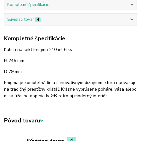
Kompletné špecifikácie
Súvisiaci tovar
4
Kompletné špecifikácie
Kalich na sekt Enigma 210 ml 6 ks
H 245 mm
D 79 mm
Enigma je kompletná línia s inovatívnym dizajnom, ktorá nadväzuje
na tradičný prestížny krištáľ. Krásne vybrúsené poháre, váza alebo
misa úžasne doplnia každý retro aj moderný interiér.
Pôvod tovaru
Súvisiaci tovar
4