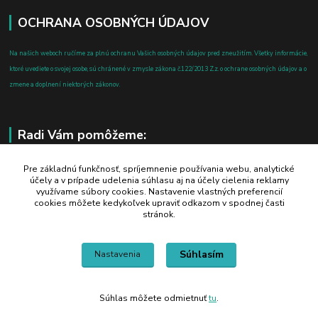
OCHRANA OSOBNÝCH ÚDAJOV
Na našich weboch ručíme za plnú ochranu Vašich osobných údajov pred zneužitím. Všetky informácie,
ktoré uvediete o svojej osobe, sú chránené v zmysle zákona č.122/2013 Z.z. o ochrane osobných údajov a o
zmene a doplnení niektorých zákonov.
Radi Vám pomôžeme:
+421 908 700 612
Pre základnú funkčnosť, spríjemnenie používania webu, analytické
účely a v prípade udelenia súhlasu aj na účely cielenia reklamy
po-pia: 8.00 - 16.00
využívame súbory cookies. Nastavenie vlastných preferencií
cookies môžete kedykoľvek upraviť odkazom v spodnej časti
business@jtf.sk
stránok.
Súhlasím
Nastavenia
Súhlas môžete odmietnuť
tu
.
Vytvorené na
Eshop-rychlo.sk