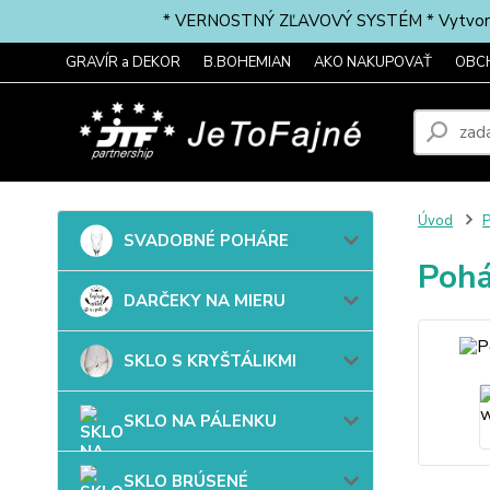
* VERNOSTNÝ ZĽAVOVÝ SYSTÉM * Vytvorte si 
GRAVÍR a DEKOR
B.BOHEMIAN
AKO NAKUPOVAŤ
OBC
Úvod
P
SVADOBNÉ POHÁRE
Pohá
DARČEKY NA MIERU
SKLO S KRYŠTÁLIKMI
SKLO NA PÁLENKU
SKLO BRÚSENÉ