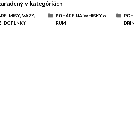
zaradený v kategóriách
RE, MISY, VÁZY,
POHÁRE NA WHISKY a
POH
E, DOPLNKY
RUM
DRI