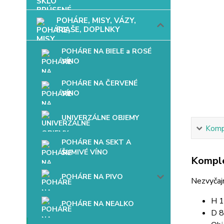
POHÁRE, MISY, VÁZY,
FĽAŠE, DOPLNKY
POHÁRE NA BIELE a ROSÉ
VÍNO
POHÁRE NA ČERVENÉ
VÍNO
UNIVERZÁLNE OBJEMY
Kompl
POHÁRE NA SEKT A
ŠUMIVÉ VÍNO
Komple
POHÁRE NA PIVO
Nezvyčajn
H 
POHÁRE NA NEALKO
D 