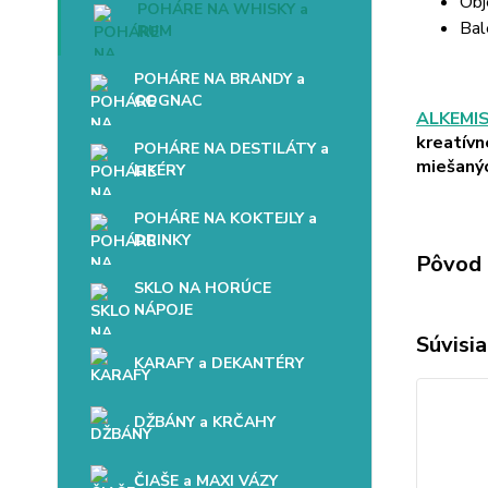
Obj
POHÁRE NA WHISKY a
Bal
RUM
POHÁRE NA BRANDY a
COGNAC
ALKEMI
kreatívn
POHÁRE NA DESTILÁTY a
miešanýc
LIKÉRY
POHÁRE NA KOKTEJLY a
DRINKY
Pôvod 
SKLO NA HORÚCE
NÁPOJE
Súvisia
KARAFY a DEKANTÉRY
DŽBÁNY a KRČAHY
ČIAŠE a MAXI VÁZY