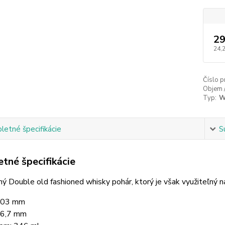
29
24,
Číslo p
Objem 
Typ:
W
etné špecifikácie
S
tné špecifikácie
ý Double old fashioned whisky pohár, ktorý je však využiteľný n
103 mm
86,7 mm