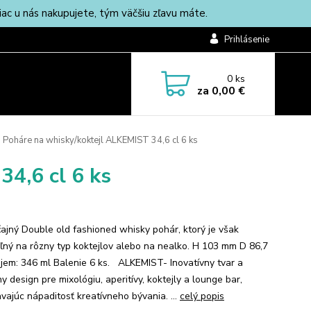
c u nás nakupujete, tým väčšiu zľavu máte.
Prihlásenie
0
ks
za
0,00 €
Poháre na whisky/koktejl ALKEMIST 34,6 cl 6 ks
4,6 cl 6 ks
ajný Double old fashioned whisky pohár, ktorý je však
eľný na rôzny typ koktejlov alebo na nealko. H 103 mm D 86,7
em: 346 ml Balenie 6 ks. ALKEMIST- Inovatívny tvar a
y design pre mixológiu, aperitívy, koktejly a lounge bar,
avajúc nápaditosť kreatívneho bývania. ...
celý popis