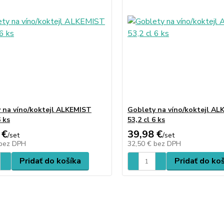
 na víno/koktejl ALKEMIST
Goblety na víno/koktejl A
6 ks
53,2 cl 6 ks
 €
39,98 €
/
set
/
set
bez DPH
32,50 €
bez DPH
Pridať do košíka
Pridať do ko