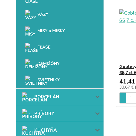
VÁZY
MISY a MISKY
FĽAŠE
DEMIŽÓNY
Goblety
66,7 cl 
SVIETNIKY
41,41
33,67 €
PORCELÁN
PRÍBORY
KUCHYŇA