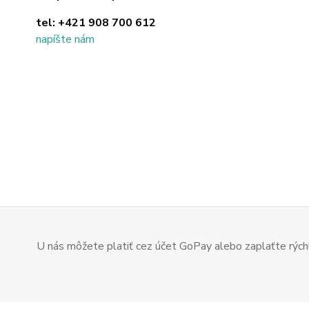
tel:
+421 908 700 612
napíšte nám
U nás môžete platiť cez účet GoPay alebo zaplaťte rýchl