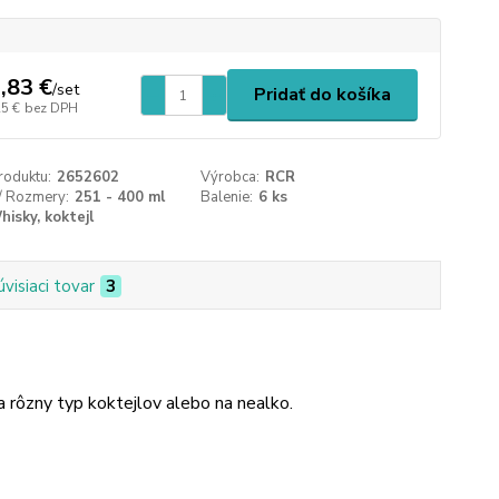
,83 €
/
set
Pridať do košíka
25 €
bez DPH
roduktu:
2652602
Výrobca:
RCR
/ Rozmery:
251 - 400 ml
Balenie:
6 ks
hisky, koktejl
úvisiaci tovar
3
a rôzny typ koktejlov alebo na nealko.