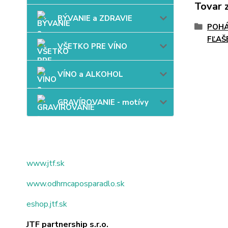
Tovar 
BÝVANIE a ZDRAVIE
POHÁ
FĽAŠ
VŠETKO PRE VÍNO
VÍNO a ALKOHOL
GRAVÍROVANIE - motívy
www.jtf.sk
www.odhrncaposparadlo.sk
eshop.jtf.sk
JTF partnership s.r.o.