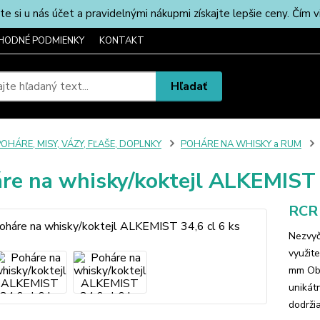
u nás účet a pravidelnými nákupmi získajte lepšie ceny. Čím via
HODNÉ PODMIENKY
KONTAKT
Hľadať
OHÁRE, MISY, VÁZY, FĽAŠE, DOPLNKY
POHÁRE NA WHISKY a RUM
re na whisky/koktejl ALKEMIST 3
RCR
Nezvyč
využit
mm Obj
unikátn
dodrži