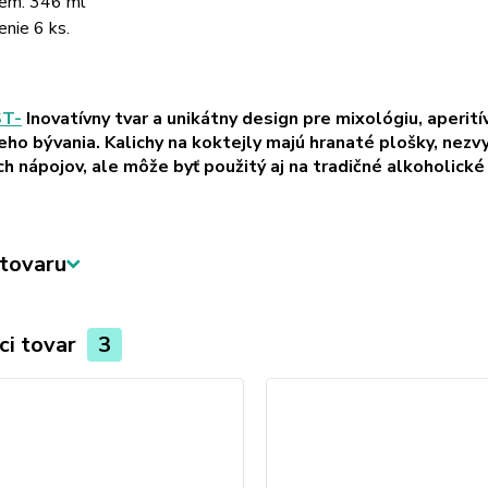
em: 346 ml
enie 6 ks.
ST-
Inovatívny tvar a unikátny design pre mixológiu, aperití
eho bývania. Kalichy na koktejly majú hranaté plošky, nezvyč
h nápojov, ale môže byť použitý aj na tradičné alkoholické
tovaru
ci tovar
3