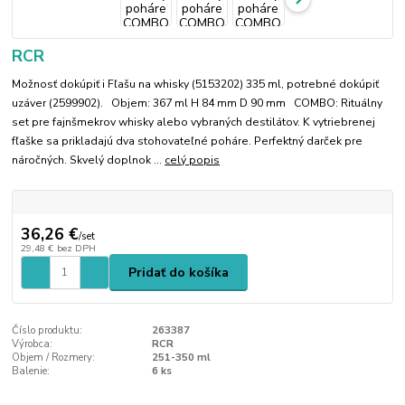
RCR
Možnosť dokúpiť i Fľašu na whisky (5153202) 335 ml, potrebné dokúpiť
uzáver (2599902). Objem: 367 ml H 84 mm D 90 mm COMBO: Rituálny
set pre fajnšmekrov whisky alebo vybraných destilátov. K vytriebrenej
fľaške sa prikladajú dva stohovateľné poháre. Perfektný darček pre
náročných. Skvelý doplnok ...
celý popis
36,26 €
/
set
29,48 €
bez DPH
Pridať do košíka
Číslo produktu:
263387
Výrobca:
RCR
Objem / Rozmery:
251-350 ml
Balenie:
6 ks