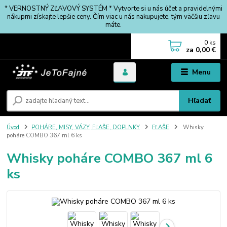
* VERNOSTNÝ ZĽAVOVÝ SYSTÉM * Vytvorte si u nás účet a pravidelnými
nákupmi získajte lepšie ceny. Čím viac u nás nakupujete, tým väčšiu zľavu
máte.
0
ks
za
0,00 €
Menu
Hľadať
Úvod
POHÁRE, MISY, VÁZY, FĽAŠE, DOPLNKY
FĽAŠE
Whisky
poháre COMBO 367 ml 6 ks
Whisky poháre COMBO 367 ml 6
ks