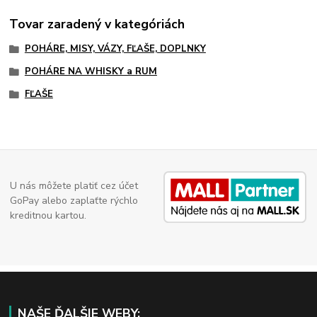
Tovar zaradený v kategóriách
POHÁRE, MISY, VÁZY, FĽAŠE, DOPLNKY
POHÁRE NA WHISKY a RUM
FĽAŠE
U nás môžete platiť cez účet
GoPay alebo zaplaťte rýchlo
kreditnou kartou.
NAŠE ĎALŠIE WEBY: