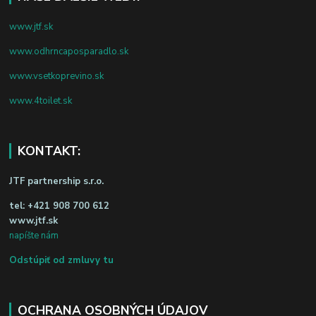
www.jtf.sk
www.odhrncaposparadlo.sk
www.vsetkoprevino.sk
www.4toilet.sk
KONTAKT:
JTF partnership s.r.o.
tel:
+421 908 700 612
www.jtf.sk
napíšte nám
Odstúpiť od zmluvy tu
OCHRANA OSOBNÝCH ÚDAJOV