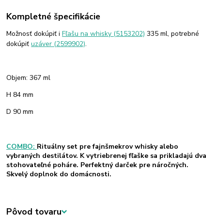
Kompletné špecifikácie
Možnosť dokúpiť i
Fľašu na whisky (5153202)
335 ml, potrebné
dokúpiť
uzáver (2599902)
.
Objem: 367 ml
H 84 mm
D 90 mm
COMBO:
Rituálny set pre fajnšmekrov whisky alebo
vybraných destilátov. K vytriebrenej fľaške sa prikladajú dva
stohovateľné poháre. Perfektný darček pre náročných.
Skvelý doplnok do domácnosti.
Pôvod tovaru