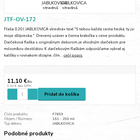
JTF-OV-172
Fľaša 0,20 l JABLKOVICA stredná+ text "S tebou každá cesta hezká, ty jsi
moje džípieska." Drevený uzáver a čierna krabička v cene produktu.
Darčeková fľaška s originálnym dekorom je vhodným darčekom pre
milovníkov destilátov. K darčekovým fľaškám odporúčame vybrať aj
kalíšky v rovnakom dizajne, čím...
celý popis
11,10 €
/
ks
9,02 €
bez DPH
Pridať do košíka
Číslo produktu:
F7659
Objem / Rozmery:
151 - 250 ml
Typ dekoru:
JABLKOVICA
Podobné produkty