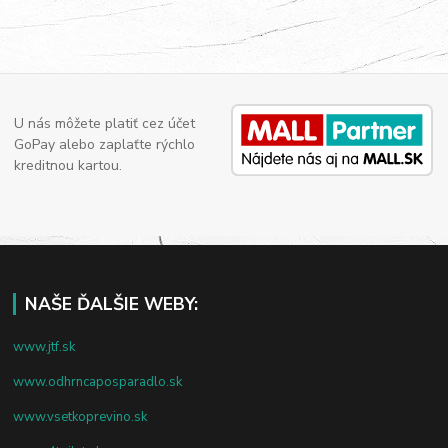
U nás môžete platiť cez účet
GoPay alebo zaplaťte rýchlo
kreditnou kartou.
NAŠE ĎALŠIE WEBY:
www.jtf.sk
www.odhrncaposparadlo.sk
www.vsetkoprevino.sk