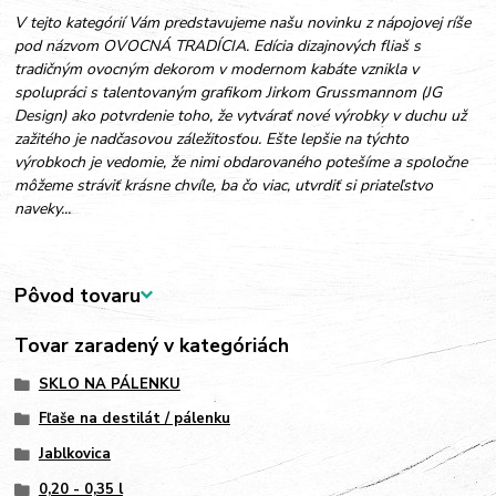
V tejto kategórií Vám predstavujeme našu novinku z nápojovej ríše
pod názvom OVOCNÁ TRADÍCIA. Edícia dizajnových fliaš s
tradičným ovocným dekorom v modernom kabáte vznikla v
spolupráci s talentovaným grafikom Jirkom Grussmannom (JG
Design) ako potvrdenie toho, že vytvárať nové výrobky v duchu už
zažitého je nadčasovou záležitosťou. Ešte lepšie na týchto
výrobkoch je vedomie, že nimi obdarovaného potešíme a spoločne
môžeme stráviť krásne chvíle, ba čo viac, utvrdiť si priateľstvo
naveky...
Pôvod tovaru
Tovar zaradený v kategóriách
SKLO NA PÁLENKU
Fľaše na destilát / pálenku
Jablkovica
0,20 - 0,35 l