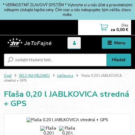
* VERNOSTNÝ ZĽAVOVÝ SYSTÉM * Vytvorte si u nás účet a pravidelnými
nákupmi získajte lepšie ceny. Čím viac u nás nakupujete, tým väčšiu zľavu
máte.
0
ks
za
0,00 €
Menu
Hľadať
Úvod
SKLO NA PÁLENKU
Jablkovica
Fľaša 0,20 l JABLKOVICA
stredná + GPS
Fľaša 0,20 l JABLKOVICA stredná
+ GPS