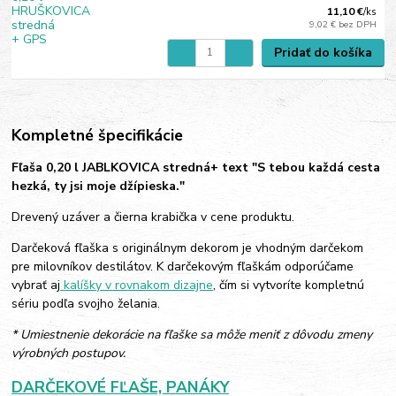
11,10 €
/
ks
9,02 €
bez DPH
Pridať do košíka
Kompletné špecifikácie
Fľaša 0,20 l JABLKOVICA stredná+ text "S tebou každá cesta
hezká, ty jsi moje džípieska."
Drevený uzáver a čierna krabička v cene produktu.
Darčeková fľaška s originálnym dekorom je vhodným darčekom
pre milovníkov destilátov. K darčekovým fľaškám odporúčame
vybrať aj
kalíšky v rovnakom dizajne
, čím si vytvoríte kompletnú
sériu podľa svojho želania.
* Umiestnenie dekorácie na fľaške sa môže meniť z dôvodu zmeny
výrobných postupov.
DARČEKOVÉ FĽAŠE, PANÁKY