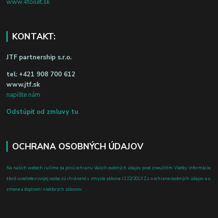
www.4toilet.sk
KONTAKT:
JTF partnership s.r.o.
tel:
+421 908 700 612
www.jtf.sk
napíšte nám
Odstúpiť od zmluvy tu
OCHRANA OSOBNÝCH ÚDAJOV
Na našich weboch ručíme za plnú ochranu Vašich osobných údajov pred zneužitím. Všetky informácie,
ktoré uvediete o svojej osobe, sú chránené v zmysle zákona č.122/2013 Z.z. o ochrane osobných údajov a o
zmene a doplnení niektorých zákonov.