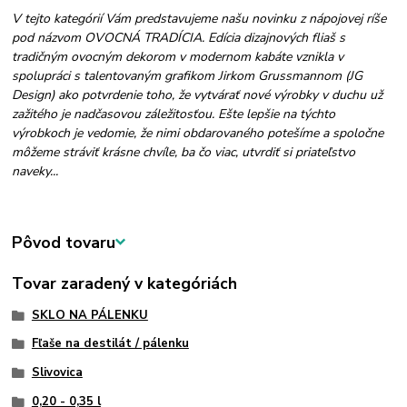
V tejto kategórií Vám predstavujeme našu novinku z nápojovej ríše
pod názvom OVOCNÁ TRADÍCIA. Edícia dizajnových fliaš s
tradičným ovocným dekorom v modernom kabáte vznikla v
spolupráci s talentovaným grafikom Jirkom Grussmannom (JG
Design) ako potvrdenie toho, že vytvárať nové výrobky v duchu už
zažitého je nadčasovou záležitosťou. Ešte lepšie na týchto
výrobkoch je vedomie, že nimi obdarovaného potešíme a spoločne
môžeme stráviť krásne chvíle, ba čo viac, utvrdiť si priateľstvo
naveky...
Pôvod tovaru
Tovar zaradený v kategóriách
SKLO NA PÁLENKU
Fľaše na destilát / pálenku
Slivovica
0,20 - 0,35 l