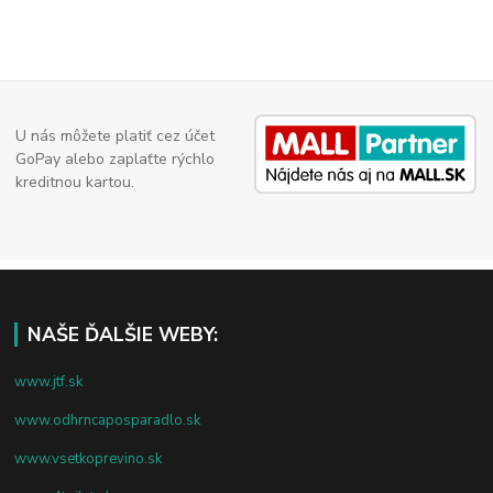
U nás môžete platiť cez účet
GoPay alebo zaplaťte rýchlo
kreditnou kartou.
NAŠE ĎALŠIE WEBY:
www.jtf.sk
www.odhrncaposparadlo.sk
www.vsetkoprevino.sk