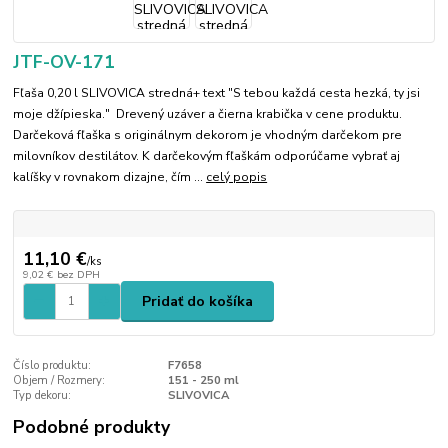
JTF-OV-171
Fľaša 0,20 l SLIVOVICA stredná+ text "S tebou každá cesta hezká, ty jsi
moje džípieska." Drevený uzáver a čierna krabička v cene produktu.
Darčeková fľaška s originálnym dekorom je vhodným darčekom pre
milovníkov destilátov. K darčekovým fľaškám odporúčame vybrať aj
kalíšky v rovnakom dizajne, čím ...
celý popis
11,10 €
/
ks
9,02 €
bez DPH
Pridať do košíka
Číslo produktu:
F7658
Objem / Rozmery:
151 - 250 ml
Typ dekoru:
SLIVOVICA
Podobné produkty