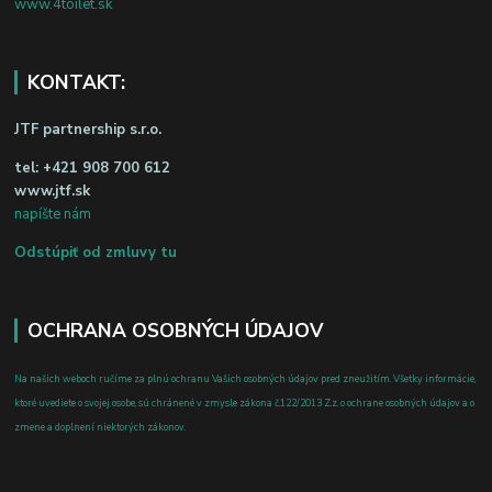
www.4toilet.sk
KONTAKT:
JTF partnership s.r.o.
tel:
+421 908 700 612
www.jtf.sk
napíšte nám
Odstúpiť od zmluvy tu
OCHRANA OSOBNÝCH ÚDAJOV
Na našich weboch ručíme za plnú ochranu Vašich osobných údajov pred zneužitím. Všetky informácie,
ktoré uvediete o svojej osobe, sú chránené v zmysle zákona č.122/2013 Z.z. o ochrane osobných údajov a o
zmene a doplnení niektorých zákonov.