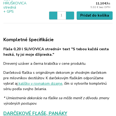
11,10 €
/
ks
9,02 €
bez DPH
Pridať do košíka
Kompletné špecifikácie
Fľaša 0,20 l SLIVOVICA stredná+ text "S tebou každá cesta
hezká, ty jsi moje džípieska."
Drevený uzáver a čierna krabička v cene produktu.
Darčeková fľaška s originálnym dekorom je vhodným darčekom
pre milovníkov destilátov. K darčekovým fľaškám odporúčame
vybrať aj
kalíšky v rovnakom dizajne
, čím si vytvoríte kompletnú
sériu podľa svojho želania.
* Umiestnenie dekorácie na fľaške sa môže meniť z dôvodu zmeny
výrobných postupov.
DARČEKOVÉ FĽAŠE, PANÁKY