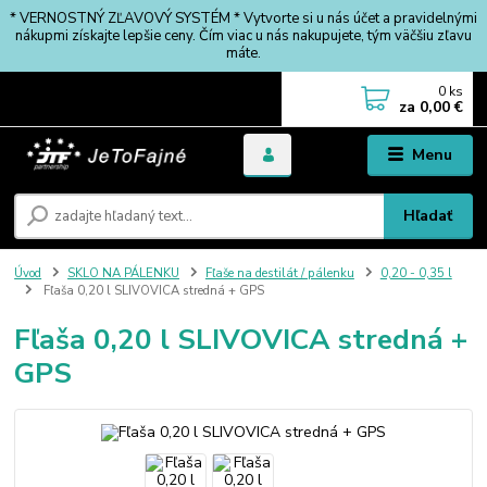
* VERNOSTNÝ ZĽAVOVÝ SYSTÉM * Vytvorte si u nás účet a pravidelnými
nákupmi získajte lepšie ceny. Čím viac u nás nakupujete, tým väčšiu zľavu
máte.
0
ks
za
0,00 €
Menu
Hľadať
Úvod
SKLO NA PÁLENKU
Fľaše na destilát / pálenku
0,20 - 0,35 l
Fľaša 0,20 l SLIVOVICA stredná + GPS
Fľaša 0,20 l SLIVOVICA stredná +
GPS