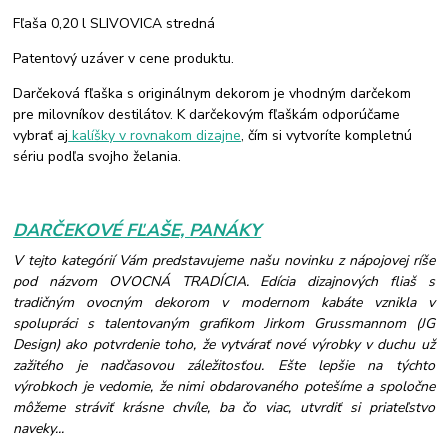
Fľaša 0,20 l SLIVOVICA stredná
Patentový uzáver v cene produktu.
Darčeková fľaška s originálnym dekorom je vhodným darčekom
pre milovníkov destilátov. K darčekovým fľaškám odporúčame
vybrať aj
kalíšky v rovnakom dizajne
, čím si vytvoríte kompletnú
sériu podľa svojho želania.
DARČEKOVÉ FĽAŠE, PANÁKY
V tejto kategórií Vám predstavujeme našu novinku z nápojovej ríše
pod názvom OVOCNÁ TRADÍCIA. Edícia dizajnových fliaš s
tradičným ovocným dekorom v modernom kabáte vznikla v
spolupráci s talentovaným grafikom Jirkom Grussmannom (JG
Design) ako potvrdenie toho, že vytvárať nové výrobky v duchu už
zažitého je nadčasovou záležitosťou. Ešte lepšie na týchto
výrobkoch je vedomie, že nimi obdarovaného potešíme a spoločne
môžeme stráviť krásne chvíle, ba čo viac, utvrdiť si priateľstvo
naveky...