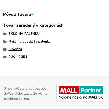
Pôvod tovaru
Tovar zaradený v kategóriách
SKLO NA PÁLENKU
Fľaše na destilát / pálenku
Slivovica
0,20 - 0,35 l
U nás môžete platiť cez účet
GoPay alebo zaplaťte rýchlo
kreditnou kartou.