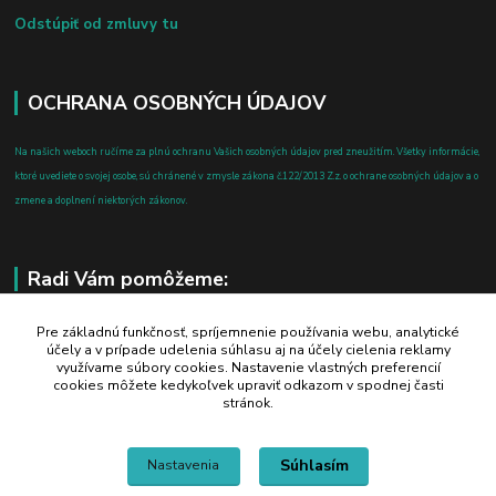
Odstúpiť od zmluvy tu
OCHRANA OSOBNÝCH ÚDAJOV
Na našich weboch ručíme za plnú ochranu Vašich osobných údajov pred zneužitím. Všetky informácie,
ktoré uvediete o svojej osobe, sú chránené v zmysle zákona č.122/2013 Z.z. o ochrane osobných údajov a o
zmene a doplnení niektorých zákonov.
Radi Vám pomôžeme:
+421 908 700 612
Pre základnú funkčnosť, spríjemnenie používania webu, analytické
účely a v prípade udelenia súhlasu aj na účely cielenia reklamy
po-pia: 8.00 - 16.00
využívame súbory cookies. Nastavenie vlastných preferencií
cookies môžete kedykoľvek upraviť odkazom v spodnej časti
business@jtf.sk
stránok.
Súhlasím
Nastavenia