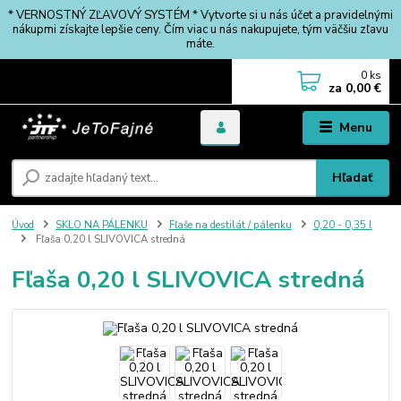
* VERNOSTNÝ ZĽAVOVÝ SYSTÉM * Vytvorte si u nás účet a pravidelnými
nákupmi získajte lepšie ceny. Čím viac u nás nakupujete, tým väčšiu zľavu
máte.
0
ks
za
0,00 €
Menu
Hľadať
Úvod
SKLO NA PÁLENKU
Fľaše na destilát / pálenku
0,20 - 0,35 l
Fľaša 0,20 l SLIVOVICA stredná
Fľaša 0,20 l SLIVOVICA stredná