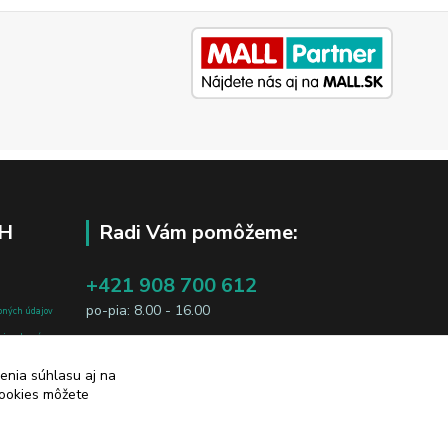
H
Radi Vám pomôžeme:
+421 908 700 612
po-pia: 8.00 - 16.00
bných údajov
j osobe, sú
business@jtf.sk
sobných údajov
enia súhlasu aj na
cookies môžete