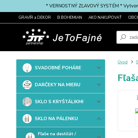
* VERNOSTNÝ ZĽAVOVÝ SYSTÉM * Vytvorte si 
GRAVÍR a DEKOR
B.BOHEMIAN
AKO NAKUPOVAŤ
OBC
Úvod
SVADOBNÉ POHÁRE
Fľaš
DARČEKY NA MIERU
SKLO S KRYŠTÁLIKMI
SKLO NA PÁLENKU
Fľaše na destilát /