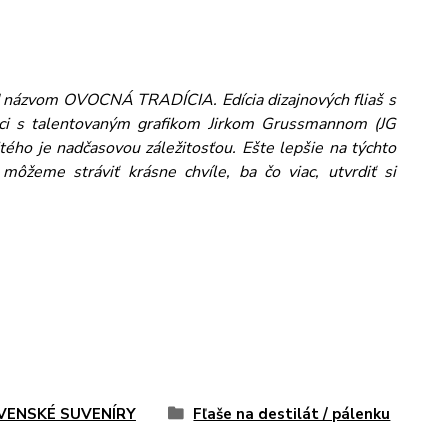
od názvom OVOCNÁ TRADÍCIA. Edícia dizajnových fliaš s
ci s talentovaným grafikom Jirkom Grussmannom (JG
tého je nadčasovou záležitosťou. Ešte lepšie na týchto
ôžeme stráviť krásne chvíle, ba čo viac, utvrdiť si
VENSKÉ SUVENÍRY
Fľaše na destilát / pálenku