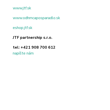
www.jtf.sk
www.odhrncaposparadlo.sk
eshop.jtf.sk
JTF partnership s.r.o.
tel:
+421 908 700 612
napíšte nám