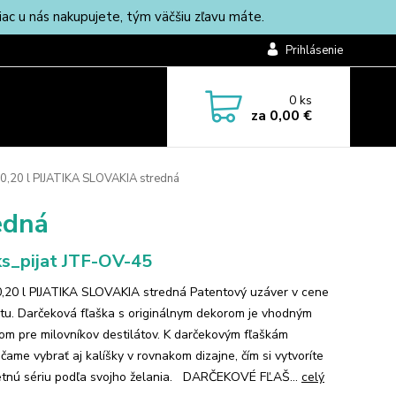
c u nás nakupujete, tým väčšiu zľavu máte.
Prihlásenie
0
ks
za
0,00 €
 0,20 l PIJATIKA SLOVAKIA stredná
edná
s_pijat JTF-OV-45
0,20 l PIJATIKA SLOVAKIA stredná Patentový uzáver v cene
tu. Darčeková fľaška s originálnym dekorom je vhodným
om pre milovníkov destilátov. K darčekovým fľaškám
čame vybrať aj kalíšky v rovnakom dizajne, čím si vytvoríte
tnú sériu podľa svojho želania. DARČEKOVÉ FĽAŠ...
celý