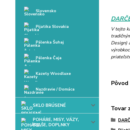
Slovensko
DARČE
Pijatika Slovakia
V tejto 
tradičný
Pálenka Šuhaj
Design) 
výrobkoc
priateľst
Pálenka Čaja
Kazety Woodluxe
Pôvod 
Nazdravie / Domáca
SKLO BRÚSENÉ
Tovar 
POHÁRE, MISY, VÁZY,
DARČ
FĽAŠE, DOPLNKY