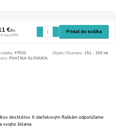
11 €
/
ks
Pridať do košíka
 €
bez DPH
roduktu:
F7533
Objem / Rozmery:
151 - 250 ml
koru:
PIJATIKA SLOVAKIA
íkov destilátov. K darčekovým fľaškám odporúčame
a svojho želania.