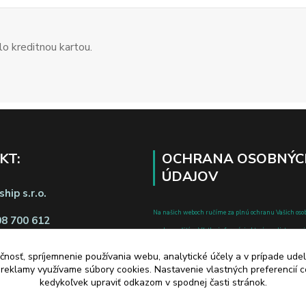
o kreditnou kartou.
KT:
OCHRANA OSOBNÝC
ÚDAJOV
hip s.r.o.
Na našich weboch ručíme za plnú ochranu Vašich oso
08 700 612
pred zneužitím. Všetky informácie, ktoré uvediete o svoje
chránené v zmysle zákona č.122/2013 Z.z. o ochrane o
čnosť, spríjemnenie používania webu, analytické účely a v prípade udel
a o zmene a doplnení niektorých zákonov.
a reklamy využívame súbory cookies. Nastavenie vlastných preferencií 
d zmluvy tu
kedykoľvek upraviť odkazom v spodnej časti stránok.