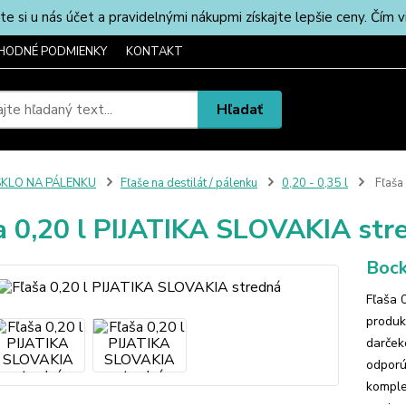
u nás účet a pravidelnými nákupmi získajte lepšie ceny. Čím via
HODNÉ PODMIENKY
KONTAKT
Hľadať
SKLO NA PÁLENKU
Fľaše na destilát / pálenku
0,20 - 0,35 l
Fľaša
a 0,20 l PIJATIKA SLOVAKIA str
Bock
Fľaša 
produk
darček
odporú
komple