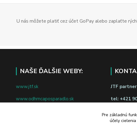
U nás môžete platiť cez účet GoPay alebo zaplaťte rýchl
NAŠE ĎALŠIE WEBY:
KONTA
www.jtf.sk
JTF partners
www.odhrncaposparadlo.sk
tel:
+421 9
www.jtf.sk
www.vsetkoprevino.sk
napíšte nám
Pre základnú funk
účely cieleni
www.4toilet.sk
Odstúpiť o