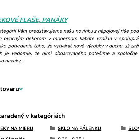
KOVÉ FĽAŠE, PANÁKY
kategórií Vám predstavujeme našu novinku z nápojovej ríše p
m ovocným dekorom v modernom kabáte vznikla v spoluprá
ako potvrdenie toho, že vytvárať nové výrobky v duchu už zaži
h je vedomie, že nimi obdarovaného potešíme a spoločne m
vo naveky...
tovaru
zaradený v kategóriách
EKY NA MIERU
SKLO NA PÁLENKU
SLO