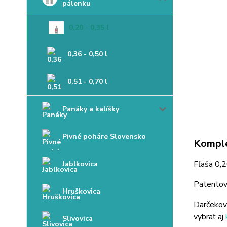
pálenku
0,20 - 0,35 l
0,36 - 0,50 l
0,51 - 0,70 l
Panáky a kalíšky
Pivné poháre Slovensko
Komple
Fľaša 0,
Jablkovica
Patentov
Hruškovica
Darčekov
vybrať aj
Slivovica