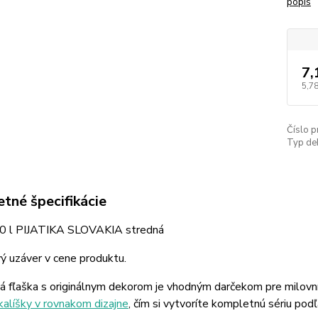
popis
7,
5,78
Číslo p
Typ de
tné špecifikácie
20 l PIJATIKA SLOVAKIA stredná
ý uzáver v cene produktu.
á fľaška s originálnym dekorom je vhodným darčekom pre milovn
kalíšky v rovnakom dizajne
, čím si vytvoríte kompletnú sériu podľ