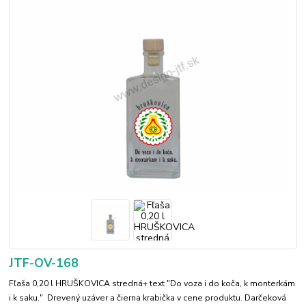
JTF-OV-168
Fľaša 0,20 l HRUŠKOVICA stredná+ text "Do voza i do koča, k monterkám
i k saku." Drevený uzáver a čierna krabička v cene produktu. Darčeková