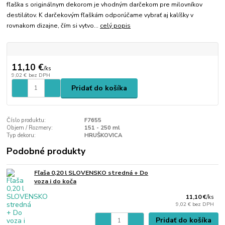
fľaška s originálnym dekorom je vhodným darčekom pre milovníkov
destilátov. K darčekovým fľaškám odporúčame vybrať aj kalíšky v
rovnakom dizajne, čím si vytvo...
celý popis
11,10 €
/
ks
9,02 €
bez DPH
Pridať do košíka
Číslo produktu:
F7655
Objem / Rozmery:
151 - 250 ml
Typ dekoru:
HRUŠKOVICA
Podobné produkty
Fľaša 0,20 l SLOVENSKO stredná + Do
voza i do koča
11,10 €
/
ks
9,02 €
bez DPH
Pridať do košíka