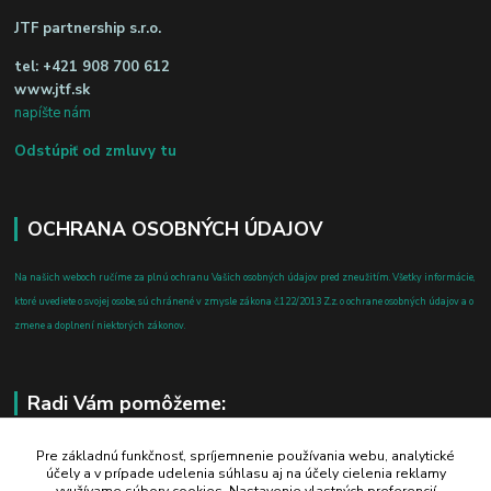
JTF partnership s.r.o.
tel:
+421 908 700 612
www.jtf.sk
napíšte nám
Odstúpiť od zmluvy tu
OCHRANA OSOBNÝCH ÚDAJOV
Na našich weboch ručíme za plnú ochranu Vašich osobných údajov pred zneužitím. Všetky informácie,
ktoré uvediete o svojej osobe, sú chránené v zmysle zákona č.122/2013 Z.z. o ochrane osobných údajov a o
zmene a doplnení niektorých zákonov.
Radi Vám pomôžeme:
+421 908 700 612
Pre základnú funkčnosť, spríjemnenie používania webu, analytické
účely a v prípade udelenia súhlasu aj na účely cielenia reklamy
po-pia: 8.00 - 16.00