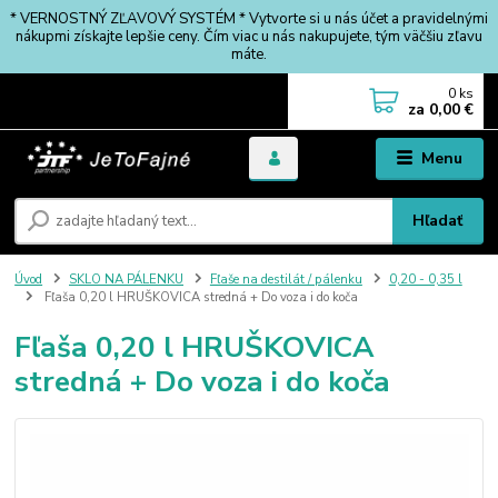
* VERNOSTNÝ ZĽAVOVÝ SYSTÉM * Vytvorte si u nás účet a pravidelnými
nákupmi získajte lepšie ceny. Čím viac u nás nakupujete, tým väčšiu zľavu
máte.
0
ks
za
0,00 €
Menu
Hľadať
Úvod
SKLO NA PÁLENKU
Fľaše na destilát / pálenku
0,20 - 0,35 l
Fľaša 0,20 l HRUŠKOVICA stredná + Do voza i do koča
Fľaša 0,20 l HRUŠKOVICA
stredná + Do voza i do koča