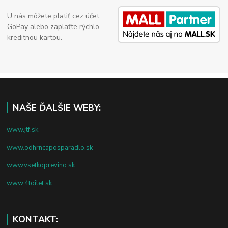
U nás môžete platiť cez účet
GoPay alebo zaplaťte rýchlo
kreditnou kartou.
NAŠE ĎALŠIE WEBY:
www.jtf.sk
www.odhrncaposparadlo.sk
www.vsetkoprevino.sk
www.4toilet.sk
KONTAKT: