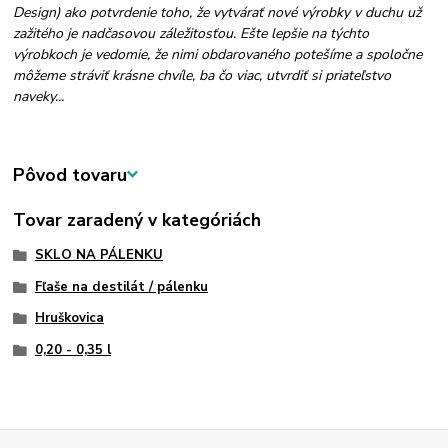
Design) ako potvrdenie toho, že vytvárať nové výrobky v duchu už
zažitého je nadčasovou záležitosťou. Ešte lepšie na týchto
výrobkoch je vedomie, že nimi obdarovaného potešíme a spoločne
môžeme stráviť krásne chvíle, ba čo viac, utvrdiť si priateľstvo
naveky...
Pôvod tovaru
Tovar zaradený v kategóriách
SKLO NA PÁLENKU
Fľaše na destilát / pálenku
Hruškovica
0,20 - 0,35 l