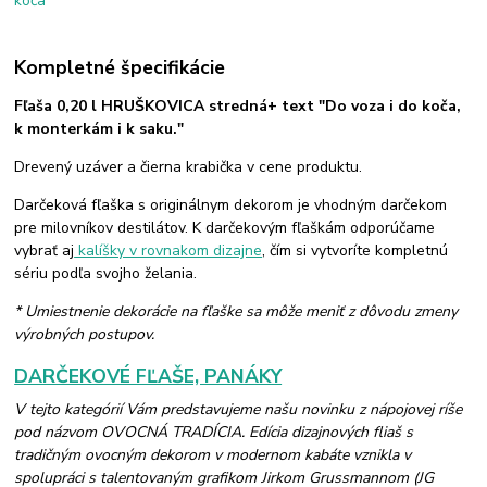
Kompletné špecifikácie
Fľaša 0,20 l HRUŠKOVICA stredná+ text "Do voza i do koča,
k monterkám i k saku."
Drevený uzáver a čierna krabička v cene produktu.
Darčeková fľaška s originálnym dekorom je vhodným darčekom
pre milovníkov destilátov. K darčekovým fľaškám odporúčame
vybrať aj
kalíšky v rovnakom dizajne
, čím si vytvoríte kompletnú
sériu podľa svojho želania.
* Umiestnenie dekorácie na fľaške sa môže meniť z dôvodu zmeny
výrobných postupov.
DARČEKOVÉ FĽAŠE, PANÁKY
V tejto kategórií Vám predstavujeme našu novinku z nápojovej ríše
pod názvom OVOCNÁ TRADÍCIA. Edícia dizajnových fliaš s
tradičným ovocným dekorom v modernom kabáte vznikla v
spolupráci s talentovaným grafikom Jirkom Grussmannom (JG