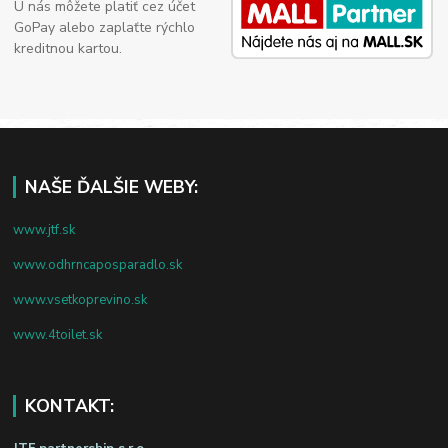
U nás môžete platiť cez účet
GoPay alebo zaplaťte rýchlo
kreditnou kartou.
NAŠE ĎALŠIE WEBY:
www.jtf.sk
www.odhrncaposparadlo.sk
www.vsetkoprevino.sk
www.4toilet.sk
KONTAKT: