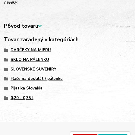
naveky...
Pôvod tovaru
Tovar zaradený v kategóriách
DARČEKY NA MIERU
SKLO NA PÁLENKU
SLOVENSKÉ SUVENÍRY
Fľaše na destilát / pálenku
Pijatika Slovakia
0,20 - 0,35 l