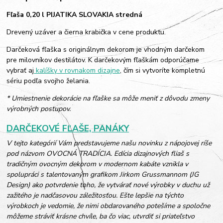
Fľaša 0,20 l PIJATIKA SLOVAKIA stredná
Drevený uzáver a čierna krabička v cene produktu.
Darčeková fľaška s originálnym dekorom je vhodným darčekom
pre milovníkov destilátov. K darčekovým fľaškám odporúčame
vybrať aj
kalíšky v rovnakom dizajne
, čím si vytvoríte kompletnú
sériu podľa svojho želania.
* Umiestnenie dekorácie na fľaške sa môže meniť z dôvodu zmeny
výrobných postupov.
DARČEKOVÉ FĽAŠE, PANÁKY
V tejto kategórií Vám predstavujeme našu novinku z nápojovej ríše
pod názvom OVOCNÁ TRADÍCIA. Edícia dizajnových fliaš s
tradičným ovocným dekorom v modernom kabáte vznikla v
spolupráci s talentovaným grafikom Jirkom Grussmannom (JG
Design) ako potvrdenie toho, že vytvárať nové výrobky v duchu už
zažitého je nadčasovou záležitosťou. Ešte lepšie na týchto
výrobkoch je vedomie, že nimi obdarovaného potešíme a spoločne
môžeme stráviť krásne chvíle, ba čo viac, utvrdiť si priateľstvo