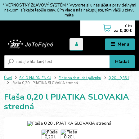
* VERNOSTNÝ ZĽAVOVÝ SYSTÉM * Vytvorte si u nás účet a pravidelnými
nákupmi získajte lepšie ceny. Čím viac u nás nakupujete, tým väčšiu zľavu
máte.
0
ks
za
0,00 €
Menu
Hľadať
Úvod
SKLO NA PÁLENKU
Fľaše na destilát / pálenku
0,20 - 0,35 l
Fľaša 0,20 l PIJATIKA SLOVAKIA stredná
Fľaša 0,20 l PIJATIKA SLOVAKIA
stredná