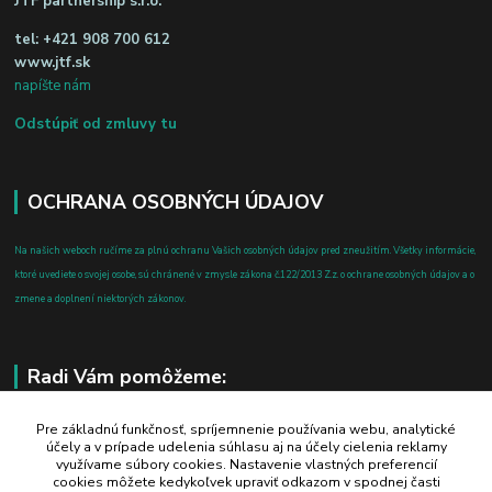
JTF partnership s.r.o.
tel:
+421 908 700 612
www.jtf.sk
napíšte nám
Odstúpiť od zmluvy tu
OCHRANA OSOBNÝCH ÚDAJOV
Na našich weboch ručíme za plnú ochranu Vašich osobných údajov pred zneužitím. Všetky informácie,
ktoré uvediete o svojej osobe, sú chránené v zmysle zákona č.122/2013 Z.z. o ochrane osobných údajov a o
zmene a doplnení niektorých zákonov.
Radi Vám pomôžeme:
+421 908 700 612
Pre základnú funkčnosť, spríjemnenie používania webu, analytické
účely a v prípade udelenia súhlasu aj na účely cielenia reklamy
po-pia: 8.00 - 16.00
využívame súbory cookies. Nastavenie vlastných preferencií
cookies môžete kedykoľvek upraviť odkazom v spodnej časti
business@jtf.sk