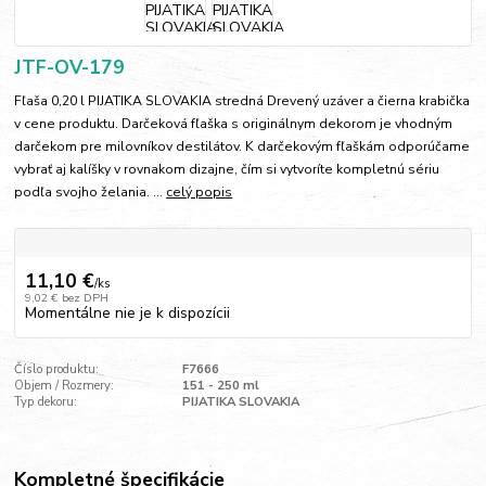
JTF-OV-179
Fľaša 0,20 l PIJATIKA SLOVAKIA stredná Drevený uzáver a čierna krabička
v cene produktu. Darčeková fľaška s originálnym dekorom je vhodným
darčekom pre milovníkov destilátov. K darčekovým fľaškám odporúčame
vybrať aj kalíšky v rovnakom dizajne, čím si vytvoríte kompletnú sériu
podľa svojho želania. ...
celý popis
11,10 €
/
ks
9,02 €
bez DPH
Momentálne nie je k dispozícii
Číslo produktu:
F7666
Objem / Rozmery:
151 - 250 ml
Typ dekoru:
PIJATIKA SLOVAKIA
Kompletné špecifikácie