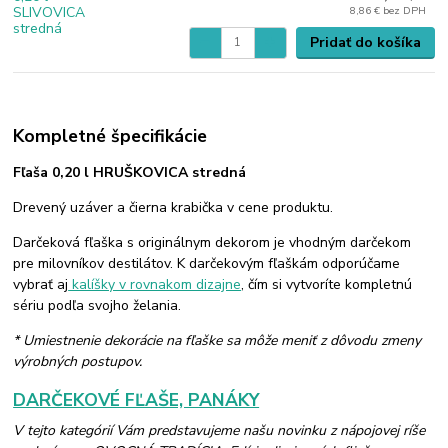
8,86 €
bez DPH
Pridať do košíka
Kompletné špecifikácie
Fľaša 0,20 l HRUŠKOVICA stredná
Drevený uzáver a čierna krabička v cene produktu.
Darčeková fľaška s originálnym dekorom je vhodným darčekom
pre milovníkov destilátov. K darčekovým fľaškám odporúčame
vybrať aj
kalíšky v rovnakom dizajne
, čím si vytvoríte kompletnú
sériu podľa svojho želania.
* Umiestnenie dekorácie na fľaške sa môže meniť z dôvodu zmeny
výrobných postupov.
DARČEKOVÉ FĽAŠE, PANÁKY
V tejto kategórií Vám predstavujeme našu novinku z nápojovej ríše