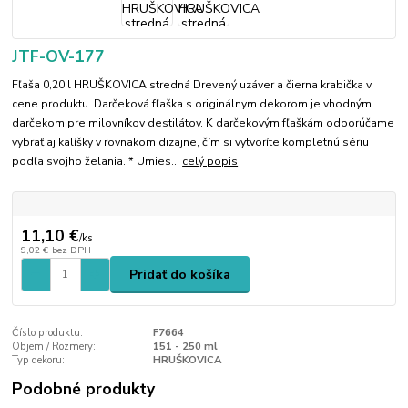
JTF-OV-177
Fľaša 0,20 l HRUŠKOVICA stredná Drevený uzáver a čierna krabička v
cene produktu. Darčeková fľaška s originálnym dekorom je vhodným
darčekom pre milovníkov destilátov. K darčekovým fľaškám odporúčame
vybrať aj kalíšky v rovnakom dizajne, čím si vytvoríte kompletnú sériu
podľa svojho želania. * Umies...
celý popis
11,10 €
/
ks
9,02 €
bez DPH
Pridať do košíka
Číslo produktu:
F7664
Objem / Rozmery:
151 - 250 ml
Typ dekoru:
HRUŠKOVICA
Podobné produkty