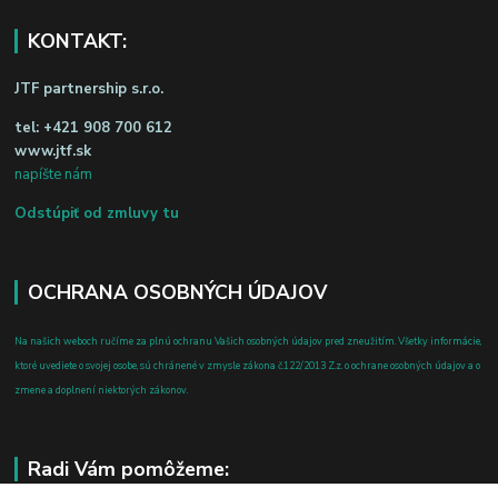
KONTAKT:
JTF partnership s.r.o.
tel:
+421 908 700 612
www.jtf.sk
napíšte nám
Odstúpiť od zmluvy tu
OCHRANA OSOBNÝCH ÚDAJOV
Na našich weboch ručíme za plnú ochranu Vašich osobných údajov pred zneužitím. Všetky informácie,
ktoré uvediete o svojej osobe, sú chránené v zmysle zákona č.122/2013 Z.z. o ochrane osobných údajov a o
zmene a doplnení niektorých zákonov.
Radi Vám pomôžeme: