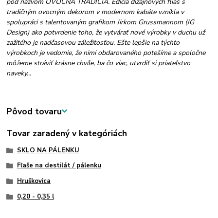
pod názvom OVOCNÁ TRADÍCIA. Edícia dizajnových fliaš s
tradičným ovocným dekorom v modernom kabáte vznikla v
spolupráci s talentovaným grafikom Jirkom Grussmannom (JG
Design) ako potvrdenie toho, že vytvárať nové výrobky v duchu už
zažitého je nadčasovou záležitosťou. Ešte lepšie na týchto
výrobkoch je vedomie, že nimi obdarovaného potešíme a spoločne
môžeme stráviť krásne chvíle, ba čo viac, utvrdiť si priateľstvo
naveky...
Pôvod tovaru
Tovar zaradený v kategóriách
SKLO NA PÁLENKU
Fľaše na destilát / pálenku
Hruškovica
0,20 - 0,35 l