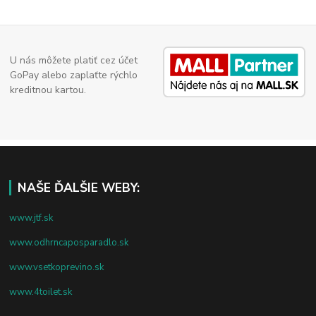
U nás môžete platiť cez účet
GoPay alebo zaplaťte rýchlo
kreditnou kartou.
NAŠE ĎALŠIE WEBY:
www.jtf.sk
www.odhrncaposparadlo.sk
www.vsetkoprevino.sk
www.4toilet.sk