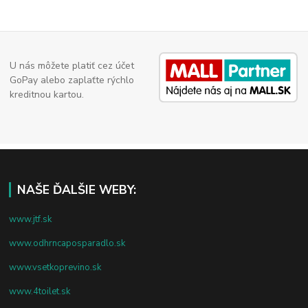
U nás môžete platiť cez účet
GoPay alebo zaplaťte rýchlo
kreditnou kartou.
NAŠE ĎALŠIE WEBY:
www.jtf.sk
www.odhrncaposparadlo.sk
www.vsetkoprevino.sk
www.4toilet.sk