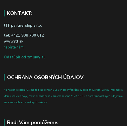
KONTAKT:
JTF partnership s.r.o.
tel:
+421 908 700 612
www.jtf.sk
napíšte nám
Odstúpiť od zmluvy tu
OCHRANA OSOBNÝCH ÚDAJOV
Na našich weboch ručíme za plnú ochranu Vašich osobných údajov pred zneužitím. Všetky informácie,
ktoré uvediete o svojej osobe, sú chránené v zmysle zákona č.122/2013 Z.z. o ochrane osobných údajov a o
zmene a doplnení niektorých zákonov.
Radi Vám pomôžeme: