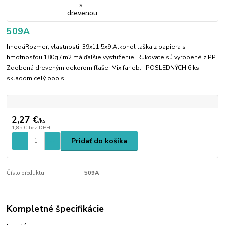
509A
hnedáRozmer, vlastnosti: 39x11,5x9 Alkohol taška z papiera s
hmotnosťou 180g / m2 má ďalšie vystuženie. Rukoväte sú vyrobené z PP.
Zdobená dreveným dekorom fľaše. Mix farieb. POSLEDNÝCH 6 ks
skladom
celý popis
2,27 €
/
ks
1,85 €
bez DPH
Pridať do košíka
Číslo produktu:
509A
Kompletné špecifikácie