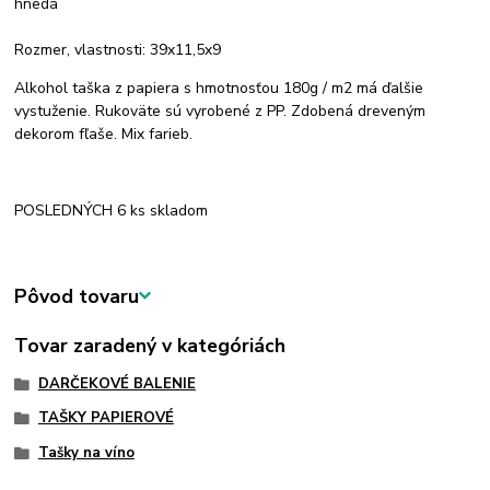
hnedá
Rozmer, vlastnosti: 39x11,5x9
Alkohol taška z papiera s hmotnosťou 180g / m2 má ďalšie
vystuženie. Rukoväte sú vyrobené z PP. Zdobená dreveným
dekorom fľaše. Mix farieb.
POSLEDNÝCH 6 ks skladom
Pôvod tovaru
Tovar zaradený v kategóriách
DARČEKOVÉ BALENIE
TAŠKY PAPIEROVÉ
Tašky na víno