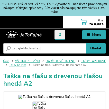
* VERNOSTNÝ ZĽAVOVÝ SYSTÉM * Vytvorte si u nás účet a pravidelnými
nákupmi získajte lepšie ceny. Čím viac u nás nakupujete, tým väčšiu zľavu
máte.
0
ks
za
0,00 €
Menu
Hľadať
Úvod
VŠETKO PRE VÍNO
DARČEKOVÉ BALENIE
TAŠKY PAPIEROVÉ
Tašky na víno
Taška na fľašu s drevenou fľašou hnedá A2
Taška na fľašu s drevenou fľašou
hnedá A2