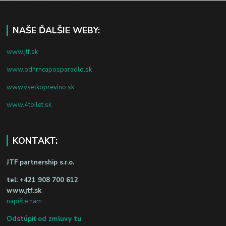
NAŠE ĎALŠIE WEBY:
www.jtf.sk
www.odhrncaposparadlo.sk
www.vsetkoprevino.sk
www.4toilet.sk
KONTAKT:
JTF partnership s.r.o.
tel:
+421 908 700 612
www.jtf.sk
napíšte nám
Odstúpiť od zmluvy tu