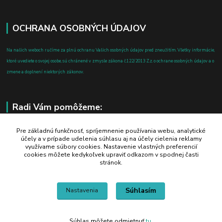
OCHRANA OSOBNÝCH ÚDAJOV
Na našich weboch ručíme za plnú ochranu Vašich osobných údajov pred zneužitím. Všetky informácie,
ktoré uvediete o svojej osobe, sú chránené v zmysle zákona č.122/2013 Z.z. o ochrane osobných údajov a o
zmene a doplnení niektorých zákonov.
Radi Vám pomôžeme:
+421 908 700 612
Pre základnú funkčnosť, spríjemnenie používania webu, analytické
účely a v prípade udelenia súhlasu aj na účely cielenia reklamy
po-pia: 8.00 - 16.00
využívame súbory cookies. Nastavenie vlastných preferencií
cookies môžete kedykoľvek upraviť odkazom v spodnej časti
business@jtf.sk
stránok.
Súhlasím
Nastavenia
Súhlas môžete odmietnuť
tu
.