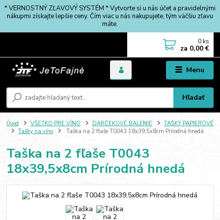
* VERNOSTNÝ ZĽAVOVÝ SYSTÉM * Vytvorte si u nás účet a pravidelnými
nákupmi získajte lepšie ceny. Čím viac u nás nakupujete, tým väčšiu zľavu
máte.
0
ks
za
0,00 €
Menu
Hľadať
Úvod
VŠETKO PRE VÍNO
DARČEKOVÉ BALENIE
TAŠKY PAPIEROVÉ
Tašky na víno
Taška na 2 fľaše T0043 18x39,5x8cm Prírodná hnedá
Taška na 2 fľaše T0043
18x39,5x8cm Prírodná hnedá