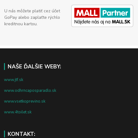
U nás môžete platiť cez účet
GoPay alebo zaplaťte rýchlo
kreditnou kartou.
NAŠE ĎALŠIE WEBY:
www.jtf.sk
www.odhrncaposparadlo.sk
www.vsetkoprevino.sk
www.4toilet.sk
KONTAKT: