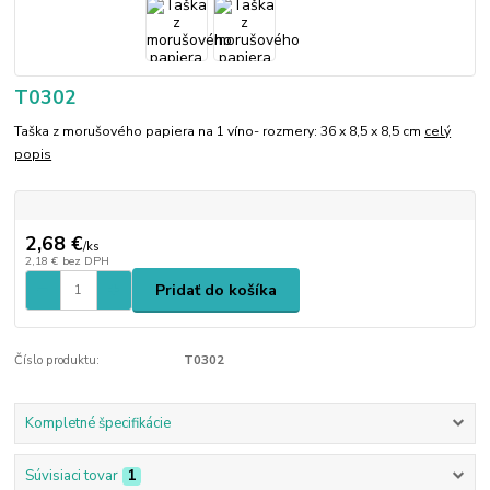
T0302
Taška z morušového papiera na 1 víno- rozmery: 36 x 8,5 x 8,5 cm
celý
popis
2,68 €
/
ks
2,18 €
bez DPH
Pridať do košíka
Číslo produktu:
T0302
Kompletné špecifikácie
Súvisiaci tovar
1