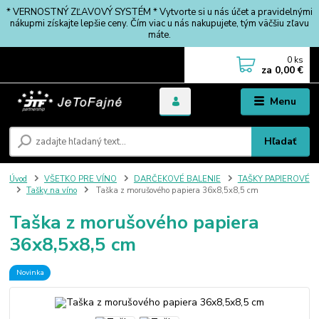
* VERNOSTNÝ ZĽAVOVÝ SYSTÉM * Vytvorte si u nás účet a pravidelnými
nákupmi získajte lepšie ceny. Čím viac u nás nakupujete, tým väčšiu zľavu
máte.
0
ks
za
0,00 €
Menu
Hľadať
Úvod
VŠETKO PRE VÍNO
DARČEKOVÉ BALENIE
TAŠKY PAPIEROVÉ
Tašky na víno
Taška z morušového papiera 36x8,5x8,5 cm
Taška z morušového papiera
36x8,5x8,5 cm
Novinka