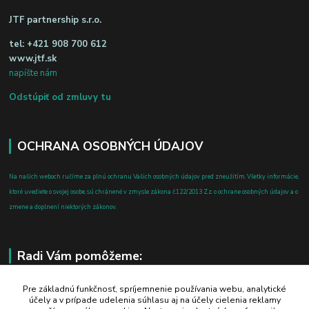
JTF partnership s.r.o.
tel:
+421 908 700 612
www.jtf.sk
napíšte nám
Odstúpiť od zmluvy tu
OCHRANA OSOBNÝCH ÚDAJOV
Na našich weboch ručíme za plnú ochranu Vašich osobných údajov pred zneužitím. Všetky informácie,
ktoré uvediete o svojej osobe, sú chránené v zmysle zákona č.122/2013 Z.z. o ochrane osobných údajov a o
zmene a doplnení niektorých zákonov.
Radi Vám pomôžeme:
+421 908 700 612
Pre základnú funkčnosť, spríjemnenie používania webu, analytické
účely a v prípade udelenia súhlasu aj na účely cielenia reklamy
po-pia: 8.00 - 16.00