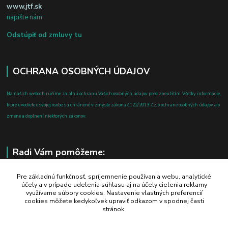
www.jtf.sk
napíšte nám
Odstúpiť od zmluvy tu
OCHRANA OSOBNÝCH ÚDAJOV
Na našich weboch ručíme za plnú ochranu Vašich osobných údajov pred zneužitím. Všetky informácie,
ktoré uvediete o svojej osobe, sú chránené v zmysle zákona č.122/2013 Z.z. o ochrane osobných údajov a o
zmene a doplnení niektorých zákonov.
Radi Vám pomôžeme:
+421 908 700 612
Pre základnú funkčnosť, spríjemnenie používania webu, analytické
účely a v prípade udelenia súhlasu aj na účely cielenia reklamy
po-pia: 8.00 - 16.00
využívame súbory cookies. Nastavenie vlastných preferencií
cookies môžete kedykoľvek upraviť odkazom v spodnej časti
business@jtf.sk
stránok.