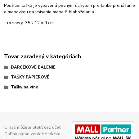
Použitie: taška je vybavená pevným úchytom pre ľahké prenášanie
a menovkou na vpísanie mena či blahoželania.
- rozmery: 35 x 12 x 9 cm
Tovar zaradený v kategóriách
DARČEKOVÉ BALENIE
TAŠKY PAPIEROVÉ
Tašky na víno
U nás môžete platiť cez účet
GoPay alebo zaplaťte rýchlo