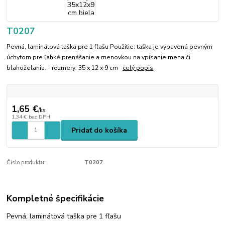
T0207
Pevná, laminátová taška pre 1 fľašu Použitie: taška je vybavená pevným
úchytom pre ľahké prenášanie a menovkou na vpísanie mena či
blahoželania. - rozmery: 35 x 12 x 9 cm
celý popis
1,65 €
/
ks
1,34 €
bez DPH
Pridať do košíka
Číslo produktu:
T0207
Kompletné špecifikácie
Pevná, laminátová taška pre 1 fľašu