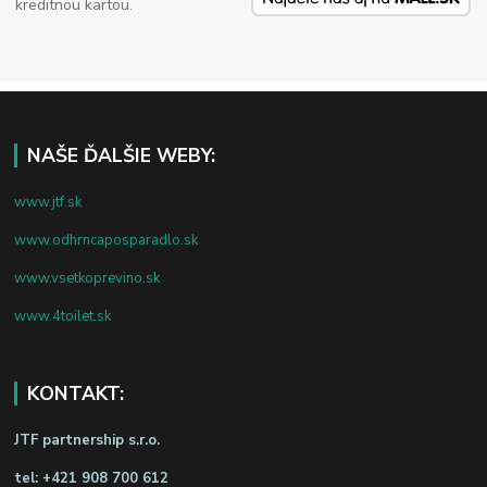
kreditnou kartou.
NAŠE ĎALŠIE WEBY:
www.jtf.sk
www.odhrncaposparadlo.sk
www.vsetkoprevino.sk
www.4toilet.sk
KONTAKT:
JTF partnership s.r.o.
tel:
+421 908 700 612