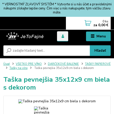
* VERNOSTNÝ ZĽAVOVÝ SYSTÉM * Vytvorte si u nás účet a pravidelnými
nákupmi získajte lepšie ceny. Čím viac u nás nakupujete, tým väčšiu zľavu
máte.
0
ks
za
0,00 €
Menu
Hľadať
Úvod
VŠETKO PRE VÍNO
DARČEKOVÉ BALENIE
TAŠKY PAPIEROVÉ
Tašky na víno
Taška pevnejšia 35x12x9 cm biela s dekorom
Taška pevnejšia 35x12x9 cm biela
s dekorom