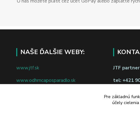
U nás môžete platiť cez účet GoPay alebo zaplaťte rýchl
NAŠE ĎALŠIE WEBY:
KONTA
www.jtf.sk
JTF partners
www.odhrncaposparadlo.sk
tel:
+421 9
www.jtf.sk
www.vsetkoprevino.sk
napíšte nám
Pre základnú funk
účely cieleni
www.4toilet.sk
Odstúpiť o