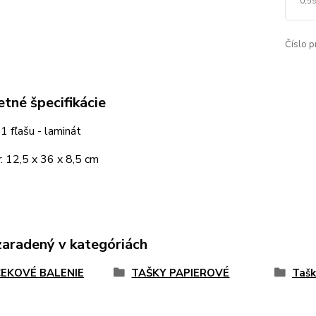
0,59
Číslo p
tné špecifikácie
1 fľašu - laminát
: 12,5 x 36 x 8,5 cm
zaradený v kategóriách
EKOVÉ BALENIE
TAŠKY PAPIEROVÉ
Tašk