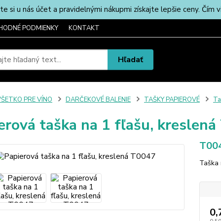
u nás účet a pravidelnými nákupmi získajte lepšie ceny. Čím via
HODNÉ PODMIENKY
KONTAKT
Hľadať
VŠETKO PRE VÍNO
DARČEKOVÉ BALENIE
TAŠKY PAPIEROVÉ
Ta
erová taška na 1 fľašu, kreslen
T00
Taška 
0,