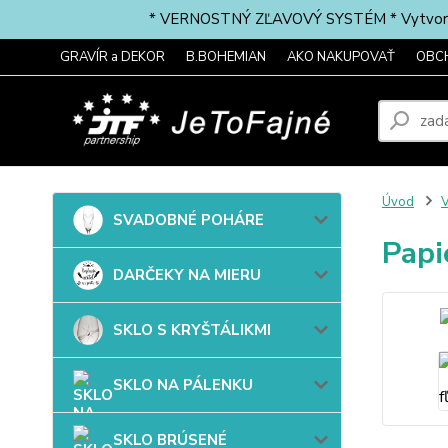
* VERNOSTNÝ ZĽAVOVÝ SYSTÉM * Vytvorte si 
GRAVÍR a DEKOR
B.BOHEMIAN
AKO NAKUPOVAŤ
OBC
Úvod
SVADOBNÉ POHÁRE
Papi
DARČEKY NA MIERU
SKLO S KRYŠTÁLIKMI
SKLO NA PÁLENKU
SKLO BRÚSENÉ