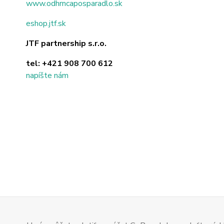
www.odhrncaposparadlo.sk
eshop.jtf.sk
JTF partnership s.r.o.
tel:
+421 908 700 612
napíšte nám