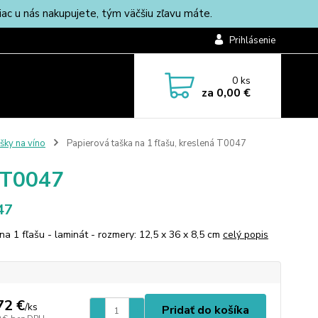
c u nás nakupujete, tým väčšiu zľavu máte.
Prihlásenie
0
ks
za
0,00 €
šky na víno
Papierová taška na 1 fľašu, kreslená T0047
á T0047
47
na 1 fľašu - laminát - rozmery: 12,5 x 36 x 8,5 cm
celý popis
72 €
/
ks
Pridať do košíka