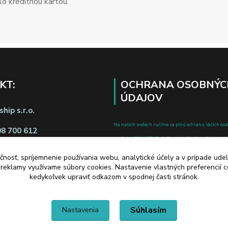
o kreditnou kartou.
KT:
OCHRANA OSOBNÝC
ÚDAJOV
hip s.r.o.
Na našich weboch ručíme za plnú ochranu Vašich oso
08 700 612
pred zneužitím. Všetky informácie, ktoré uvediete o svoje
chránené v zmysle zákona č.122/2013 Z.z. o ochrane o
čnosť, spríjemnenie používania webu, analytické účely a v prípade udel
a o zmene a doplnení niektorých zákonov.
a reklamy využívame súbory cookies. Nastavenie vlastných preferencií 
d zmluvy tu
kedykoľvek upraviť odkazom v spodnej časti stránok.
Súhlasím
Nastavenia