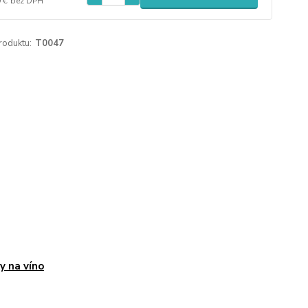
 €
bez DPH
roduktu:
T0047
y na víno