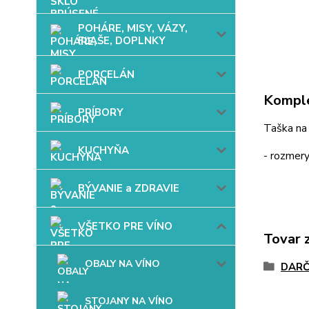
POHÁRE, MISY, VÁZY,
FĽAŠE, DOPLNKY
PORCELÁN
Komple
PRÍBORY
Taška na 
KUCHYŇA
- rozmery
BÝVANIE a ZDRAVIE
VŠETKO PRE VÍNO
Tovar 
OBALY NA VÍNO
DARČ
STOJANY NA VÍNO