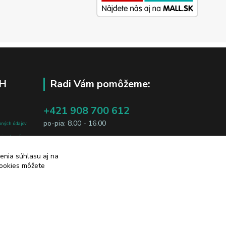
H
Radi Vám pomôžeme:
+421 908 700 612
po-pia: 8.00 - 16.00
bných údajov
j osobe, sú
business@jtf.sk
sobných údajov
enia súhlasu aj na
cookies môžete