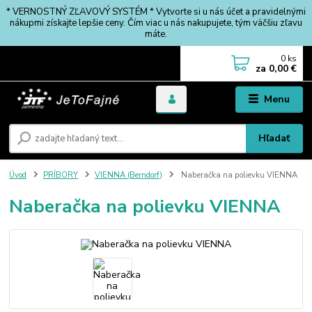
* VERNOSTNÝ ZĽAVOVÝ SYSTÉM * Vytvorte si u nás účet a pravidelnými
nákupmi získajte lepšie ceny. Čím viac u nás nakupujete, tým väčšiu zľavu
máte.
0
ks
za
0,00 €
Menu
Hľadať
Úvod
PRÍBORY
VIENNA (Berndorf)
Naberačka na polievku VIENNA
Naberačka na polievku VIENNA