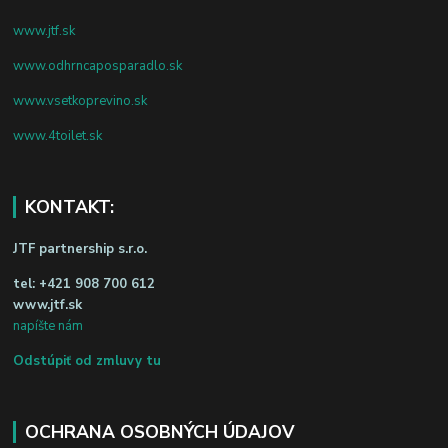
www.jtf.sk
www.odhrncaposparadlo.sk
www.vsetkoprevino.sk
www.4toilet.sk
KONTAKT:
JTF partnership s.r.o.
tel:
+421 908 700 612
www.jtf.sk
napíšte nám
Odstúpiť od zmluvy tu
OCHRANA OSOBNÝCH ÚDAJOV