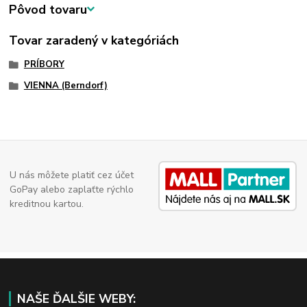
Pôvod tovaru
Tovar zaradený v kategóriách
PRÍBORY
VIENNA (Berndorf)
U nás môžete platiť cez účet
GoPay alebo zaplaťte rýchlo
kreditnou kartou.
NAŠE ĎALŠIE WEBY: