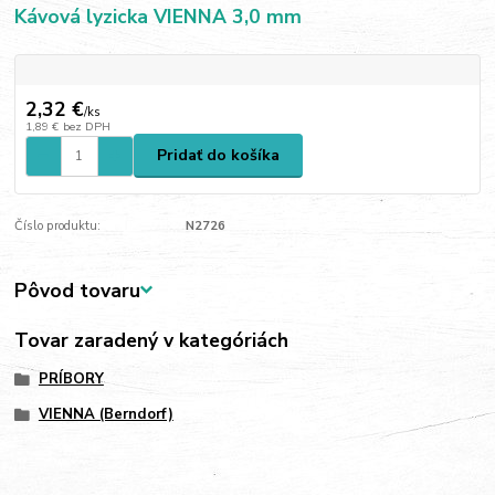
Kávová lyzicka VIENNA 3,0 mm
2,32 €
/
ks
1,89 €
bez DPH
Pridať do košíka
Číslo produktu:
N2726
Pôvod tovaru
Tovar zaradený v kategóriách
PRÍBORY
VIENNA (Berndorf)