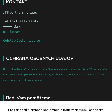
KONTAKT:
JTF partnership s.r.o.
tel:
+421 908 700 612
www.jtf.sk
napíšte nám
Odstúpiť od zmluvy tu
OCHRANA OSOBNÝCH ÚDAJOV
Na našich weboch ručíme za plnú ochranu Vašich osobných údajov pred zneužitím. Všetky informácie,
ktoré uvediete o svojej osobe, sú chránené v zmysle zákona č.122/2013 Z.z. o ochrane osobných údajov a o
zmene a doplnení niektorých zákonov.
Radi Vám pomôžeme:
+421 908 700 612
Pre základnú funkčnosť, spríjemnenie používania webu, analytické