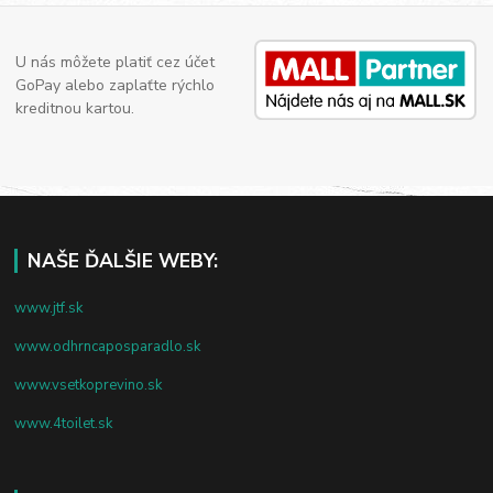
U nás môžete platiť cez účet
GoPay alebo zaplaťte rýchlo
kreditnou kartou.
NAŠE ĎALŠIE WEBY:
www.jtf.sk
www.odhrncaposparadlo.sk
www.vsetkoprevino.sk
www.4toilet.sk