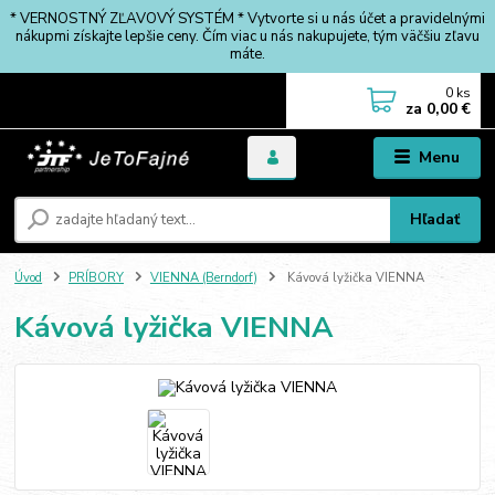
* VERNOSTNÝ ZĽAVOVÝ SYSTÉM * Vytvorte si u nás účet a pravidelnými
nákupmi získajte lepšie ceny. Čím viac u nás nakupujete, tým väčšiu zľavu
máte.
0
ks
za
0,00 €
Menu
Hľadať
Úvod
PRÍBORY
VIENNA (Berndorf)
Kávová lyžička VIENNA
Kávová lyžička VIENNA