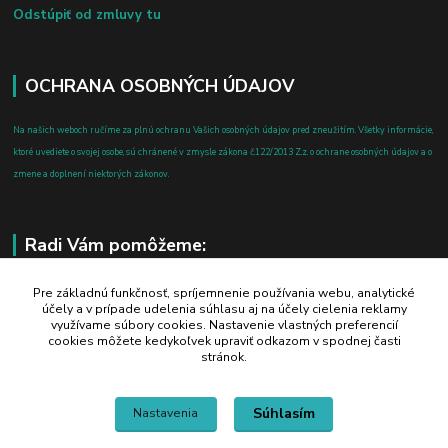
Odstúpiť od zmluvy tu
OCHRANA OSOBNÝCH ÚDAJOV
Na našich weboch ručíme za plnú ochranu Vašich osobných údajov pred zneužitím. Všetky informácie,
ktoré uvediete o svojej osobe, sú chránené v zmysle zákona č.122/2013 Z.z. o ochrane osobných údajov a o
zmene a doplnení niektorých zákonov.
Radi Vám pomôžeme:
+421 908 700 612
Pre základnú funkčnosť, spríjemnenie používania webu, analytické
účely a v prípade udelenia súhlasu aj na účely cielenia reklamy
po-pia: 8.00 - 16.00
využívame súbory cookies. Nastavenie vlastných preferencií
cookies môžete kedykoľvek upraviť odkazom v spodnej časti
business@jtf.sk
stránok.
Súhlasím
Nastavenia