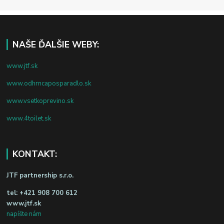
NAŠE ĎALŠIE WEBY:
www.jtf.sk
www.odhrncaposparadlo.sk
www.vsetkoprevino.sk
www.4toilet.sk
KONTAKT:
JTF partnership s.r.o.
tel:
+421 908 700 612
www.jtf.sk
napíšte nám