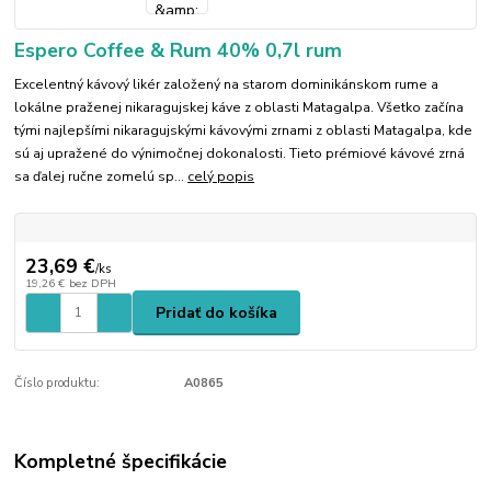
Espero Coffee & Rum 40% 0,7l rum
Excelentný kávový likér založený na starom dominikánskom rume a
lokálne praženej nikaragujskej káve z oblasti Matagalpa. Všetko začína
tými najlepšími nikaragujskými kávovými zrnami z oblasti Matagalpa, kde
sú aj upražené do výnimočnej dokonalosti. Tieto prémiové kávové zrná
sa ďalej ručne zomelú sp...
celý popis
23,69 €
/
ks
19,26 €
bez DPH
Pridať do košíka
Číslo produktu:
A0865
Kompletné špecifikácie