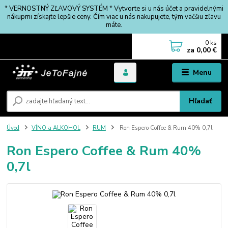
* VERNOSTNÝ ZĽAVOVÝ SYSTÉM * Vytvorte si u nás účet a pravidelnými
nákupmi získajte lepšie ceny. Čím viac u nás nakupujete, tým väčšiu zľavu
máte.
0
ks
za
0,00 €
Menu
Hľadať
Úvod
VÍNO a ALKOHOL
RUM
Ron Espero Coffee & Rum 40% 0,7l
Ron Espero Coffee & Rum 40%
0,7l