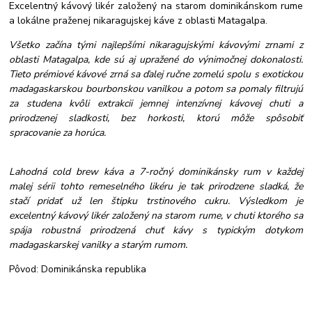
Excelentný kávový likér založený na starom dominikánskom rume
a lokálne praženej nikaragujskej káve z oblasti Matagalpa.
Všetko začína tými najlepšími nikaragujskými kávovými zrnami z
oblasti Matagalpa, kde sú aj upražené do výnimočnej dokonalosti.
Tieto prémiové kávové zrná sa ďalej ručne zomelú spolu s exotickou
madagaskarskou bourbonskou vanilkou a potom sa pomaly filtrujú
za studena kvôli extrakcii jemnej intenzívnej kávovej chuti a
prirodzenej sladkosti, bez horkosti, ktorú môže spôsobiť
spracovanie za horúca.
Lahodná cold brew káva a 7-ročný dominikánsky rum v každej
malej sérii tohto remeselného likéru je tak prirodzene sladká, že
stačí pridať už len štipku trstinového cukru. Výsledkom je
excelentný kávový likér založený na starom rume, v chuti ktorého sa
spája robustná prirodzená chuť kávy s typickým dotykom
madagaskarskej vanilky a starým rumom.
Pôvod: Dominikánska republika